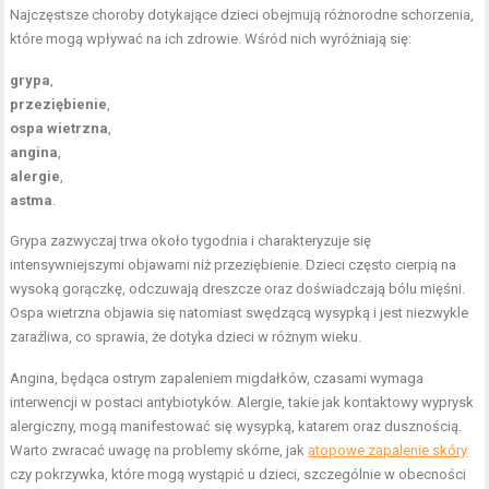
Najczęstsze choroby dotykające dzieci obejmują różnorodne schorzenia,
które mogą wpływać na ich zdrowie. Wśród nich wyróżniają się:
grypa
,
przeziębienie
,
ospa wietrzna
,
angina
,
alergie
,
astma
.
Grypa zazwyczaj trwa około tygodnia i charakteryzuje się
intensywniejszymi objawami niż przeziębienie. Dzieci często cierpią na
wysoką gorączkę, odczuwają dreszcze oraz doświadczają bólu mięśni.
Ospa wietrzna objawia się natomiast swędzącą wysypką i jest niezwykle
zaraźliwa, co sprawia, że dotyka dzieci w różnym wieku.
Angina, będąca ostrym zapaleniem migdałków, czasami wymaga
interwencji w postaci antybiotyków. Alergie, takie jak kontaktowy wyprysk
alergiczny, mogą manifestować się wysypką, katarem oraz dusznością.
Warto zwracać uwagę na problemy skórne, jak
atopowe zapalenie skóry
czy pokrzywka, które mogą wystąpić u dzieci, szczególnie w obecności