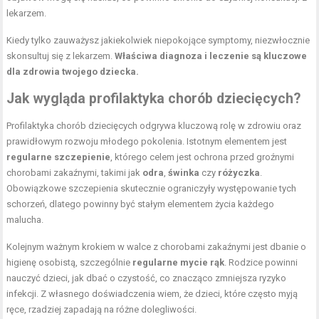
lekarzem.
Kiedy tylko zauważysz jakiekolwiek niepokojące symptomy, niezwłocznie
skonsultuj się z lekarzem.
Właściwa diagnoza i leczenie są kluczowe
dla zdrowia twojego dziecka.
Jak wygląda profilaktyka chorób dziecięcych?
Profilaktyka chorób dziecięcych odgrywa kluczową rolę w zdrowiu oraz
prawidłowym rozwoju młodego pokolenia. Istotnym elementem jest
regularne szczepienie
, którego celem jest ochrona przed groźnymi
chorobami zakaźnymi, takimi jak
odra
,
świnka
czy
różyczka
.
Obowiązkowe szczepienia skutecznie ograniczyły występowanie tych
schorzeń, dlatego powinny być stałym elementem życia każdego
malucha.
Kolejnym ważnym krokiem w walce z chorobami zakaźnymi jest dbanie o
higienę osobistą, szczególnie
regularne mycie rąk
. Rodzice powinni
nauczyć dzieci, jak dbać o czystość, co znacząco zmniejsza ryzyko
infekcji. Z własnego doświadczenia wiem, że dzieci, które często myją
ręce, rzadziej zapadają na różne dolegliwości.