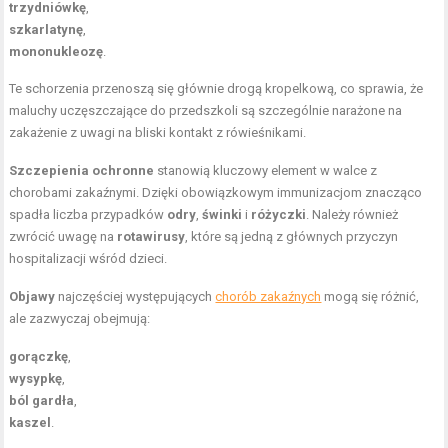
trzydniówkę
,
szkarlatynę
,
mononukleozę
.
Te schorzenia przenoszą się głównie drogą kropelkową, co sprawia, że
maluchy uczęszczające do przedszkoli są szczególnie narażone na
zakażenie z uwagi na bliski kontakt z rówieśnikami.
Szczepienia ochronne
stanowią kluczowy element w walce z
chorobami zakaźnymi. Dzięki obowiązkowym immunizacjom znacząco
spadła liczba przypadków
odry
,
świnki
i
różyczki
. Należy również
zwrócić uwagę na
rotawirusy
, które są jedną z głównych przyczyn
hospitalizacji wśród dzieci.
Objawy
najczęściej występujących
chorób zakaźnych
mogą się różnić,
ale zazwyczaj obejmują:
gorączkę
,
wysypkę
,
ból gardła
,
kaszel
.