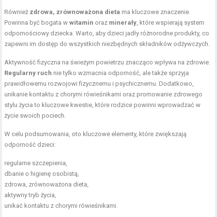
Również
zdrowa, zrównoważona dieta
ma kluczowe znaczenie.
Powinna być bogata w
witamin
oraz
minerały
, które wspierają system
odpornościowy dziecka. Warto, aby dzieci jadły różnorodne produkty, co
zapewni im dostęp do wszystkich niezbędnych składników odżywczych.
Aktywność fizyczna na świeżym powietrzu znacząco wpływa na zdrowie.
Regularny ruch
nie tylko wzmacnia odporność, ale także sprzyja
prawidłowemu rozwojowi fizycznemu i psychicznemu. Dodatkowo,
unikanie kontaktu z chorymi rówieśnikami oraz promowanie zdrowego
stylu życia to kluczowe kwestie, które rodzice powinni wprowadzać w
życie swoich pociech.
W celu podsumowania, oto kluczowe elementy, które zwiększają
odporność dzieci:
regularne szczepienia,
dbanie o higienę osobistą,
zdrowa, zrównoważona dieta,
aktywny tryb życia,
unikać kontaktu z chorymi rówieśnikami.