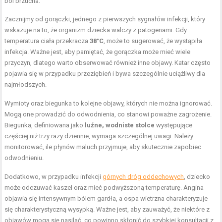
ból brzucha.
Zacznijmy od gorączki, jednego z pierwszych sygnałów infekcji, który
wskazuje na to, że organizm dziecka walczy z patogenami. Gdy
temperatura ciała przekracza
38°C
, może to sugerować, że wystąpiła
infekcja. Ważne jest, aby pamiętać, że gorączka może mieć wiele
przyczyn, dlatego warto obserwować również inne objawy. Katar często
pojawia się w przypadku przeziębień i bywa szczególnie uciążliwy dla
najmłodszych.
Wymioty oraz biegunka to kolejne objawy, których nie można ignorować.
Mogą one prowadzić do odwodnienia, co stanowi poważne zagrożenie.
Biegunka, definiowana jako
luźne, wodniste stolce
występujące
częściej niż trzy razy dziennie, wymaga szczególnej uwagi. Należy
monitorować, ile płynów maluch przyjmuje, aby skutecznie zapobiec
odwodnieniu.
Dodatkowo, w przypadku infekcji
górnych dróg oddechowych
, dziecko
może odczuwać kaszel oraz mieć podwyższoną temperaturę. Angina
objawia się intensywnym bólem gardła, a ospa wietrzna charakteryzuje
się charakterystyczną wysypką. Ważne jest, aby zauważyć, że niektóre z
objawów mogą się nasilać, co powinno skłonić do szybkiej konsultacji z