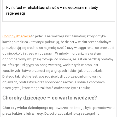
Hyalofast w rehabilitacji stawów – nowoczesne metody
regeneracji
Choroby dziecięce
to jeden z najważniejszych tematów, który dotyka
każdego rodzica. Statystyki pokazują, że dzieci w wieku przedszkolnym
przeziębiają się średnio co najmniej sześć razy w ciągu roku, co prowadzi
do niepokoju i stresu w rodzinach. W młodym organizmie system
odpornościowy wciąż się rozwija, co sprawia, że jest on bardziej podatny
na infekcje. Od grypy po ospę wietrzną, wiele z tych chorób jest
zaraźliwych i łatwo przenosi się w grupach, takich jak przedszkola.
Dlatego tak istotne jest, aby rodzice byli dobrze poinformowani o
objawach, profilaktyce oraz sposobach radzenia sobie z chorobami
dziecięcymi, które mogą zakłócić codzienne życie i naukę.
Choroby dziecięce – co warto wiedzieć?
Choroby wieku dziecięcego
są powszechne i mogą być spowodowane
przez
bakterie
lub
wirusy
. Dzieci przedszkolne są szczególnie