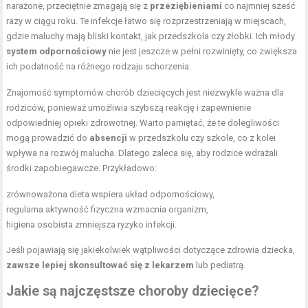
narażone, przeciętnie zmagają się z
przeziębieniami
co najmniej sześć
razy w ciągu roku. Te infekcje łatwo się rozprzestrzeniają w miejscach,
gdzie maluchy mają bliski kontakt, jak przedszkola czy żłobki. Ich młody
system odpornościowy
nie jest jeszcze w pełni rozwinięty, co zwiększa
ich podatność na różnego rodzaju schorzenia.
Znajomość symptomów chorób dziecięcych jest niezwykle ważna dla
rodziców, ponieważ umożliwia szybszą reakcję i zapewnienie
odpowiedniej opieki zdrowotnej. Warto pamiętać, że te dolegliwości
mogą prowadzić do
absencji
w przedszkolu czy szkole, co z kolei
wpływa na rozwój malucha. Dlatego zaleca się, aby rodzice wdrażali
środki zapobiegawcze. Przykładowo:
zrównoważona dieta wspiera układ odpornościowy,
regularna aktywność fizyczna
wzmacnia organizm,
higiena osobista zmniejsza ryzyko infekcji.
Jeśli pojawiają się jakiekolwiek wątpliwości dotyczące zdrowia dziecka,
zawsze lepiej skonsultować się z lekarzem
lub pediatrą.
Jakie są najczęstsze choroby dziecięce?