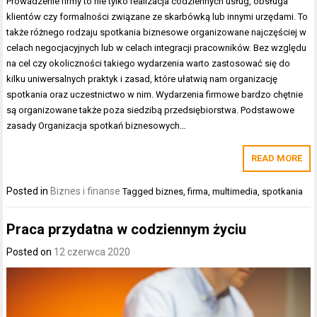
Prowadzenie firmy to nie tylko realizacja codziennych usług, obsługa
klientów czy formalności związane ze skarbówką lub innymi urzędami. To
także różnego rodzaju spotkania biznesowe organizowane najczęściej w
celach negocjacyjnych lub w celach integracji pracowników. Bez względu
na cel czy okoliczności takiego wydarzenia warto zastosować się do
kilku uniwersalnych praktyk i zasad, które ułatwią nam organizację
spotkania oraz uczestnictwo w nim. Wydarzenia firmowe bardzo chętnie
są organizowane także poza siedzibą przedsiębiorstwa. Podstawowe
zasady Organizacja spotkań biznesowych…
READ MORE
Posted in
Biznes i finanse
Tagged
biznes
,
firma
,
multimedia
,
spotkania
Praca przydatna w codziennym życiu
Posted on
12 czerwca 2020