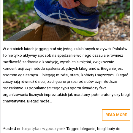
W ostatnich latach jogging stał się jedną z ulubionych rozrywek Polaków.
To nie tylko aktywny sposób na spędzanie wolnego czasu ale również
możliwość zadbania o kondycję, wyrobienia mięśni, zwiększenie
koncentracji czy metoda spalenia zbędnych kilogramów. Bieganie jest
sportem egalitarnym – biegają młodsi, starsi, kobiety i mężczyźni. Biegać
zaczynają również dzieci, zachęcane przez rodziców czy młodsze
rodzeństwo. O popularności tego typu sportu świadczy fakt
organizowania licznych imprez takich jak maratony, półmaratony czy biegi
charytatywne. Biegać może…
READ MORE
Posted in
Turystyka i wypoczynek
Tagged
bieganie
,
biegi
,
buty do