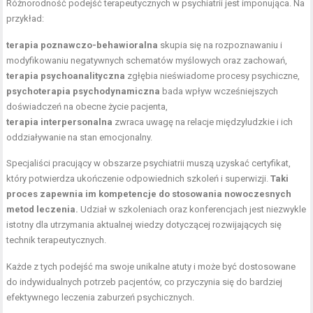
Różnorodność podejść terapeutycznych w psychiatrii jest imponująca. Na
przykład:
terapia poznawczo-behawioralna
skupia się na rozpoznawaniu i
modyfikowaniu negatywnych schematów myślowych oraz zachowań,
terapia psychoanalityczna
zgłębia nieświadome procesy psychiczne,
psychoterapia psychodynamiczna
bada wpływ wcześniejszych
doświadczeń na obecne życie pacjenta,
terapia interpersonalna
zwraca uwagę na relacje międzyludzkie i ich
oddziaływanie na stan emocjonalny.
Specjaliści pracujący w obszarze psychiatrii muszą uzyskać certyfikat,
który potwierdza ukończenie odpowiednich szkoleń i superwizji.
Taki
proces zapewnia im kompetencje do stosowania nowoczesnych
metod leczenia.
Udział w szkoleniach oraz konferencjach jest niezwykle
istotny dla utrzymania aktualnej wiedzy dotyczącej rozwijających się
technik terapeutycznych.
Każde z tych podejść ma swoje unikalne atuty i może być dostosowane
do indywidualnych potrzeb pacjentów, co przyczynia się do bardziej
efektywnego leczenia zaburzeń psychicznych.