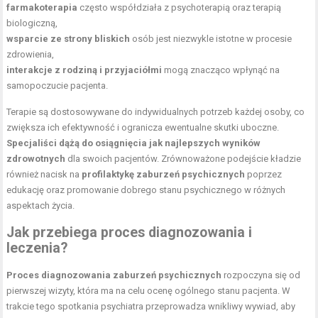
farmakoterapia
często współdziała z psychoterapią oraz terapią
biologiczną,
wsparcie ze strony bliskich
osób jest niezwykle istotne w procesie
zdrowienia,
interakcje z rodziną i przyjaciółmi
mogą znacząco wpłynąć na
samopoczucie pacjenta.
Terapie są dostosowywane do indywidualnych potrzeb każdej osoby, co
zwiększa ich efektywność i ogranicza ewentualne skutki uboczne.
Specjaliści dążą do osiągnięcia jak najlepszych wyników
zdrowotnych
dla swoich pacjentów. Zrównoważone podejście kładzie
również nacisk na
profilaktykę zaburzeń psychicznych
poprzez
edukację oraz promowanie dobrego stanu psychicznego w różnych
aspektach życia.
Jak przebiega proces diagnozowania i
leczenia?
Proces diagnozowania zaburzeń psychicznych
rozpoczyna się od
pierwszej wizyty, która ma na celu ocenę ogólnego stanu pacjenta. W
trakcie tego spotkania psychiatra przeprowadza wnikliwy wywiad, aby