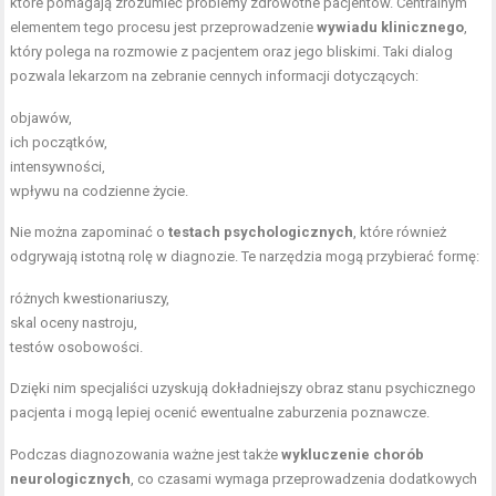
które pomagają zrozumieć problemy zdrowotne pacjentów. Centralnym
elementem tego procesu jest przeprowadzenie
wywiadu klinicznego
,
który polega na rozmowie z pacjentem oraz jego bliskimi. Taki dialog
pozwala lekarzom na zebranie cennych informacji dotyczących:
objawów,
ich początków,
intensywności,
wpływu na codzienne życie.
Nie można zapominać o
testach psychologicznych
, które również
odgrywają istotną rolę w diagnozie. Te narzędzia mogą przybierać formę:
różnych kwestionariuszy,
skal oceny nastroju,
testów osobowości.
Dzięki nim specjaliści uzyskują dokładniejszy obraz stanu psychicznego
pacjenta i mogą lepiej ocenić ewentualne zaburzenia poznawcze.
Podczas diagnozowania ważne jest także
wykluczenie chorób
neurologicznych
, co czasami wymaga przeprowadzenia dodatkowych