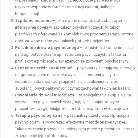
w poradniach zdrowia psychicznego, gdzie pacjenci mogą
uzyskać wsparcie w formie konsultacji i terapii, unikając
hospitalizacji.
Szpitalne leczenie
– skierowane do osób potrzebujących
intensywnej opieki w szpitalach psychiatrycznych. W takich
placówkach oferowane są kompleksowe programy terapeutyczne
dostosowane do indywidualnych potrzeb pacjentów.
Poradnie zdrowia psychicznego
– te instytucje koncentrują się
na diagnostyce oraz terapii zaburzeń psychicznych, a także na
profilaktyce problemów związanych ze zdrowiem psychicznym.
Leczenie nerwic i uzależnień
– psychiatrzy zajmują się zarówno
diagnozowaniem nerwic lękowych, jak i terapeutycznym
wsparciem dla osób borykających się z uzależnieniami od
substancji psychoaktywnych czy też zachowań takich jak hazard.
Psychiatria dzieci i młodzieży
– ta specjalizacja skupia się na
wyzwaniach psychicznych występujących u najmłodszych
pacjentów, uwzględniając ich specyficzne potrzeby rozwojowe.
Terapia psychologiczna
– psychiatrzy często współpracują z
psychologami, aby wdrażać efektywne metody terapeutyczne.
Takie podejście pozwala na holistyczną pracę z pacjentem i lepsze
zrozumienie jego problemów.