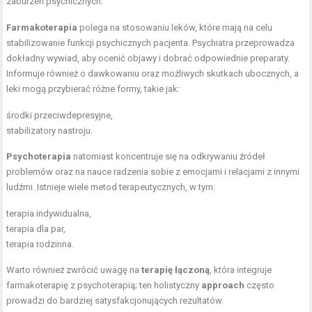
zaburzeń psychicznych.
Farmakoterapia
polega na stosowaniu leków, które mają na celu
stabilizowanie funkcji psychicznych pacjenta. Psychiatra przeprowadza
dokładny wywiad, aby ocenić objawy i dobrać odpowiednie preparaty.
Informuje również o dawkowaniu oraz możliwych skutkach ubocznych, a
leki mogą przybierać różne formy, takie jak:
środki przeciwdepresyjne,
stabilizatory nastroju.
Psychoterapia
natomiast koncentruje się na odkrywaniu źródeł
problemów oraz na nauce radzenia sobie z emocjami i relacjami z innymi
ludźmi. Istnieje wiele metod terapeutycznych, w tym:
terapia indywidualna,
terapia dla par,
terapia rodzinna.
Warto również zwrócić uwagę na
terapię łączoną
, która integruje
farmakoterapię z psychoterapią; ten holistyczny
approach
często
prowadzi do bardziej satysfakcjonujących rezultatów.