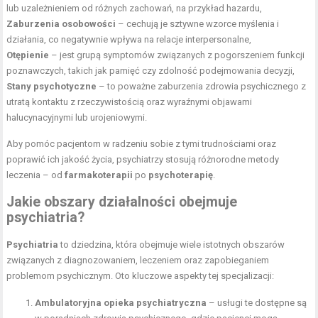
lub uzależnieniem od różnych zachowań, na przykład hazardu,
Zaburzenia osobowości
– cechują je sztywne wzorce myślenia i
działania, co negatywnie wpływa na relacje interpersonalne,
Otępienie
– jest grupą symptomów związanych z pogorszeniem funkcji
poznawczych, takich jak pamięć czy zdolność podejmowania decyzji,
Stany psychotyczne
– to poważne zaburzenia zdrowia psychicznego z
utratą kontaktu z rzeczywistością oraz wyraźnymi objawami
halucynacyjnymi lub urojeniowymi.
Aby pomóc pacjentom w radzeniu sobie z tymi trudnościami oraz
poprawić ich jakość życia, psychiatrzy stosują różnorodne metody
leczenia – od
farmakoterapii
po
psychoterapię
.
Jakie obszary działalności obejmuje
psychiatria?
Psychiatria
to dziedzina, która obejmuje wiele istotnych obszarów
związanych z diagnozowaniem, leczeniem oraz zapobieganiem
problemom psychicznym. Oto kluczowe aspekty tej specjalizacji:
Ambulatoryjna opieka psychiatryczna
– usługi te dostępne są