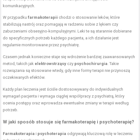
komunikacyjnych.
W przypadku
farmakoterapii
chodzi o stosowanie leków, które
stabilizują nastrój oraz pomagają w radzeniu sobie z lękiem czy
zaburzeniami obsesyjno-kompulsyjnymi. Leki te są starannie dobierane
do specyficznych potrzeb każdego pacjenta, a ich działanie jest
regularnie monitorowane przez psychiatrę.
Czasem jednak konieczne staje się wdrożenie bardziej zaawansowanych
metod, takich jak
elektrowstrząsy
czy
psychochirurgia
. Takie
rozwiązania są stosowane wtedy, gdy inne formy terapii nie przynoszą
oczekiwanych efektów.
Każdy plan leczenia jest ściśle dostosowywany do indywidualnych
wymagań pacjenta i wymaga ciągłej współpracy z psychiatrą, który
ocenia postępy oraz wprowadza ewentualne zmiany w terapii według
potrzeb.
W jaki sposób stosuje się farmakoterapię i psychoterapię?
Farmakoterapia
i
psychoterapia
odgrywają kluczową rolę w leczeniu