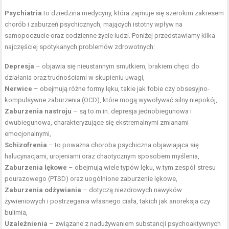
Psychiatria
to dziedzina medycyny, która zajmuje się szerokim zakresem
chorób i zaburzeń psychicznych, mających istotny wpływ na
samopoczucie oraz codzienne życie ludzi. Poniżej przedstawiamy kilka
najczęściej spotykanych problemów zdrowotnych:
Depresja
– objawia się nieustannym smutkiem, brakiem chęci do
działania oraz trudnościami w skupieniu uwagi,
Nerwice
– obejmują różne formy lęku, takie jak fobie czy obsesyjno-
kompulsywne zaburzenia (OCD), które mogą wywoływać silny niepokój,
Zaburzenia nastroju
– są to m.in. depresja jednobiegunowa i
dwubiegunowa, charakteryzujące się ekstremalnymi zmianami
emocjonalnymi,
Schizofrenia
– to poważna choroba psychiczna objawiająca się
halucynacjami, urojeniami oraz chaotycznym sposobem myślenia,
Zaburzenia lękowe
– obejmują wiele typów lęku, w tym zespół stresu
pourazowego (PTSD) oraz uogólnione zaburzenie lękowe,
Zaburzenia odżywiania
– dotyczą niezdrowych nawyków
żywieniowych i postrzegania własnego ciała, takich jak anoreksja czy
bulimia,
Uzależnienia
– związane z nadużywaniem substancji psychoaktywnych