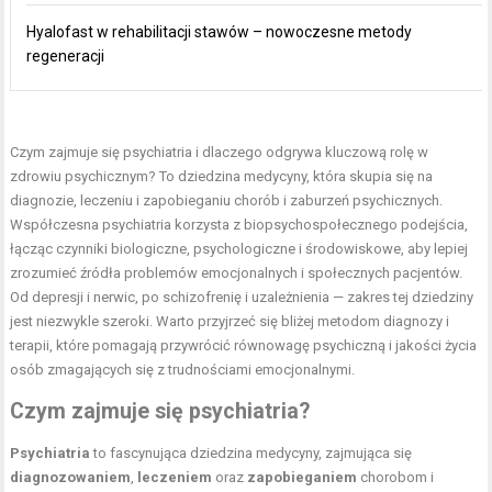
Hyalofast w rehabilitacji stawów – nowoczesne metody
regeneracji
Czym zajmuje się psychiatria i dlaczego odgrywa kluczową rolę w
zdrowiu psychicznym? To dziedzina medycyny, która skupia się na
diagnozie, leczeniu i zapobieganiu chorób i zaburzeń psychicznych.
Współczesna psychiatria korzysta z biopsychospołecznego podejścia,
łącząc czynniki biologiczne, psychologiczne i środowiskowe, aby lepiej
zrozumieć źródła problemów emocjonalnych i społecznych pacjentów.
Od depresji i nerwic, po schizofrenię i uzależnienia — zakres tej dziedziny
jest niezwykle szeroki. Warto przyjrzeć się bliżej metodom diagnozy i
terapii, które pomagają przywrócić równowagę psychiczną i jakości życia
osób zmagających się z trudnościami emocjonalnymi.
Czym zajmuje się psychiatria?
Psychiatria
to fascynująca dziedzina medycyny, zajmująca się
diagnozowaniem
,
leczeniem
oraz
zapobieganiem
chorobom i