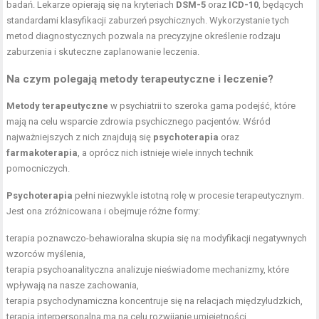
badań. Lekarze opierają się na kryteriach
DSM-5
oraz
ICD-10
, będących
standardami klasyfikacji zaburzeń psychicznych. Wykorzystanie tych
metod diagnostycznych pozwala na precyzyjne określenie rodzaju
zaburzenia i skuteczne zaplanowanie leczenia.
Na czym polegają metody terapeutyczne i leczenie?
Metody terapeutyczne
w psychiatrii to szeroka gama podejść, które
mają na celu wsparcie zdrowia psychicznego pacjentów. Wśród
najważniejszych z nich znajdują się
psychoterapia
oraz
farmakoterapia
, a oprócz nich istnieje wiele innych technik
pomocniczych.
Psychoterapia
pełni niezwykle istotną rolę w procesie terapeutycznym.
Jest ona zróżnicowana i obejmuje różne formy:
terapia poznawczo-behawioralna skupia się na modyfikacji negatywnych
wzorców myślenia,
terapia psychoanalityczna analizuje nieświadome mechanizmy, które
wpływają na nasze zachowania,
terapia psychodynamiczna koncentruje się na relacjach międzyludzkich,
terapia interpersonalna ma na celu rozwijanie umiejętności