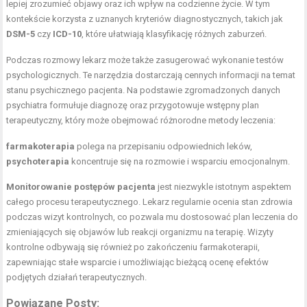
lepiej zrozumieć objawy oraz ich wpływ na codzienne życie. W tym
kontekście korzysta z uznanych kryteriów diagnostycznych, takich jak
DSM-5
czy
ICD-10
, które ułatwiają klasyfikację różnych zaburzeń.
Podczas rozmowy lekarz może także zasugerować wykonanie testów
psychologicznych. Te narzędzia dostarczają cennych informacji na temat
stanu psychicznego pacjenta. Na podstawie zgromadzonych danych
psychiatra formułuje diagnozę oraz przygotowuje wstępny plan
terapeutyczny, który może obejmować różnorodne metody leczenia:
farmakoterapia
polega na przepisaniu odpowiednich leków,
psychoterapia
koncentruje się na rozmowie i wsparciu emocjonalnym.
Monitorowanie postępów pacjenta
jest niezwykle istotnym aspektem
całego procesu terapeutycznego. Lekarz regularnie ocenia stan zdrowia
podczas wizyt kontrolnych, co pozwala mu dostosować plan leczenia do
zmieniających się objawów lub reakcji organizmu na terapię. Wizyty
kontrolne odbywają się również po zakończeniu farmakoterapii,
zapewniając stałe wsparcie i umożliwiając bieżącą ocenę efektów
podjętych działań terapeutycznych.
Powiązane Posty: