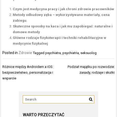
Czym jest medycyna pracy i jak chroni zdrowie pracowników
Metody odbudowy zęba – wykorzystywane materiały, cena
zabiegu.
Skuteczne sposoby na kaca i jak mu zapobiegać: naturalne i
domowe metody
Główne rodzaje fizykoterapii i techniki rehabilitacyjne w
medycynie fizykalnej
Posted in
Zdrowie
Tagged
psychiatra
,
psychiatria
,
seksuolog
Nawigacja
Różnice między Androidem a iOS:
Podział majątku po rozwodzie:
wpisu
bezpieczeństwo, personalizacja i
zasady, rodzaje i skutki
wsparcie
WARTO PRZECZYTAĆ