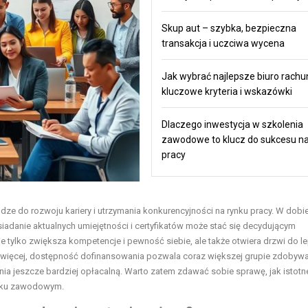
Skup aut – szybka, bezpieczna
transakcja i uczciwa wycena
Jak wybrać najlepsze biuro rach
kluczowe kryteria i wskazówki
Dlaczego inwestycja w szkolenia
zawodowe to klucz do sukcesu na
pracy
e do rozwoju kariery i utrzymania konkurencyjności na rynku pracy. W dobi
danie aktualnych umiejętności i certyfikatów może stać się decydującym
tylko zwiększa kompetencje i pewność siebie, ale także otwiera drzwi do l
Co więcej, dostępność dofinansowania pozwala coraz większej grupie zdoby
enia jeszcze bardziej opłacalną. Warto zatem zdawać sobie sprawę, jak istotne
isku zawodowym.