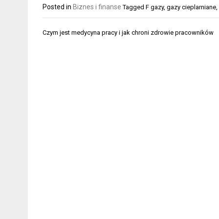
Posted in
Biznes i finanse
Tagged
F gazy
,
gazy cieplarniane
,
Nawigacja
Czym jest medycyna pracy i jak chroni zdrowie pracowników
wpisu