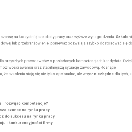
 szansę na korzystniejsze oferty pracy oraz wyższe wynagrodzenia.
Szkolen
awodowej lub przebranżowienie, ponieważ pozwalają szybko dostosować się d
dla przyszłych pracodawców o posiadanych kompetencjach kandydata. Dzięk
 możliwości awansu oraz stabilniejszą sytuację zawodową. Rosnące
że szkolenia stają się nie tylko opcjonalne, ale wręcz
niezbędne
dla tych, k
 i rozwijać kompetencje?
sza szanse na rynku pracy
cz do sukcesu na rynku pracy
ju i konkurencyjności firmy