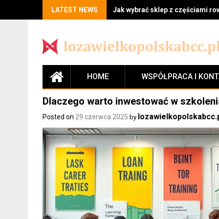
LATEST NEWS
Jak wybrać sklep z częściami r
HOME
WSPÓŁPRACA I KON
Dlaczego warto inwestować w szkoleni
lozawielkopolskabcc.
Posted on
29 czerwca 2025
by