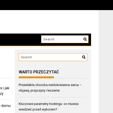
WARTO PRZECZYTAĆ
Przewlekła choroba niedokrwienna serca –
 i jak
objawy, przyczyny i leczenie
aży
Kluczowe parametry hostingu: co musisz
w domu:
wiedzieć przed wyborem?