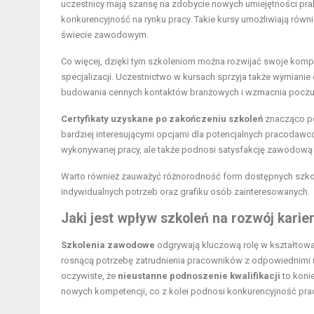
uczestnicy mają szansę na zdobycie nowych umiejętności prak
konkurencyjność na rynku pracy. Takie kursy umożliwiają równi
świecie zawodowym.
Co więcej, dzięki tym szkoleniom można rozwijać swoje komp
specjalizacji. Uczestnictwo w kursach sprzyja także wymianie
budowania cennych kontaktów branżowych i wzmacnia poczuc
Certyfikaty uzyskane po zakończeniu szkoleń
znacząco po
bardziej interesującymi opcjami dla potencjalnych pracodaw
wykonywanej pracy, ale także podnosi satysfakcję zawodową
Warto również zauważyć różnorodność form dostępnych szkole
indywidualnych potrzeb oraz grafiku osób zainteresowanych.
Jaki jest wpływ szkoleń na rozwój karier
Szkolenia zawodowe
odgrywają kluczową rolę w kształtowan
rosnącą potrzebę zatrudnienia pracowników z odpowiednimi um
oczywiste, że
nieustanne podnoszenie kwalifikacji
to koni
nowych kompetencji, co z kolei podnosi konkurencyjność pr