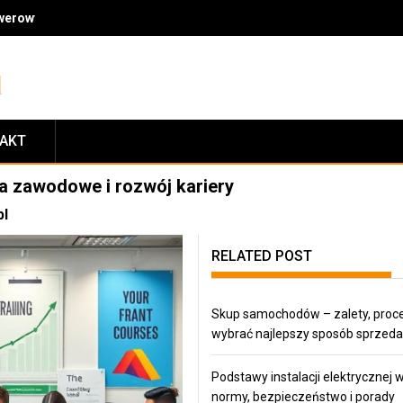
owerowymi: jakość, fachowe doradztwo, ceny i zasady zwrotów
TAKT
a zawodowe i rozwój kariery
pl
RELATED POST
Skup samochodów – zalety, proces
wybrać najlepszy sposób sprzed
Podstawy instalacji elektrycznej 
normy, bezpieczeństwo i porady