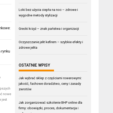
Loki bez użycia ciepła na noc – zdrowe i
wygodne metody stylizacji
unkowe:
Grecki krzyż – znak państwa i organizacji
Oczyszczanie jelit kefirem – szybkie efekty i
zdrowe jelita
 rynku
OSTATNIE WPISY
e
Jak wybrać sklep z częściami rowerowymi:
jakość, fachowe doradztwo, ceny i zasady
epszych
zwrotów
wać nowe
 jest
Jak zorganizować szkolenie BHP online dla
firmy: obowiązki, proces, dokumentacja i