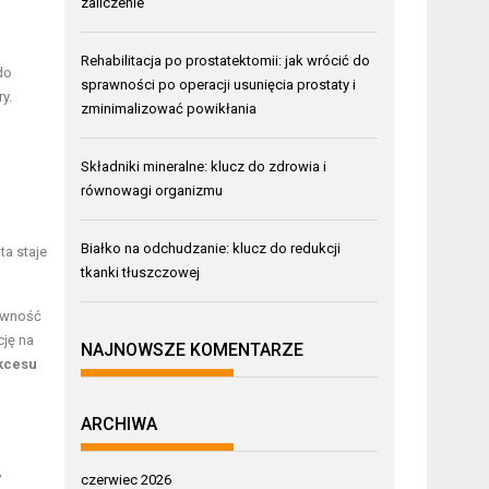
zaliczenie
Rehabilitacja po prostatektomii: jak wrócić do
do
sprawności po operacji usunięcia prostaty i
y.
zminimalizować powikłania
Składniki mineralne: klucz do zdrowia i
równowagi organizmu
Białko na odchudzanie: klucz do redukcji
ta staje
tkanki tłuszczowej
pewność
cję na
NAJNOWSZE KOMENTARZE
ukcesu
ARCHIWA
,
czerwiec 2026