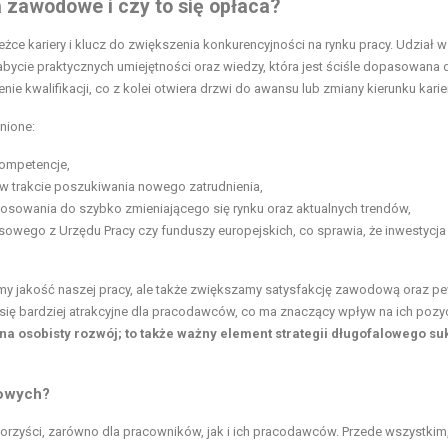
 zawodowe i czy to się opłaca?
ieżce kariery i klucz do zwiększenia konkurencyjności na rynku pracy. Udział w
abycie praktycznych umiejętności oraz wiedzy, która jest ściśle dopasowana 
ie kwalifikacji, co z kolei otwiera drzwi do awansu lub zmiany kierunku karier
nione:
kompetencje,
 trakcie poszukiwania nowego zatrudnienia,
tosowania do szybko zmieniającego się rynku oraz aktualnych trendów,
owego z Urzędu Pracy czy funduszy europejskich, co sprawia, że inwestycja 
iamy jakość naszej pracy, ale także zwiększamy satysfakcję zawodową oraz 
się bardziej atrakcyjne dla pracodawców, co ma znaczący wpływ na ich pozy
na osobisty rozwój; to także ważny element strategii długofalowego s
dowych?
orzyści, zarówno dla pracowników, jak i ich pracodawców. Przede wszystkim