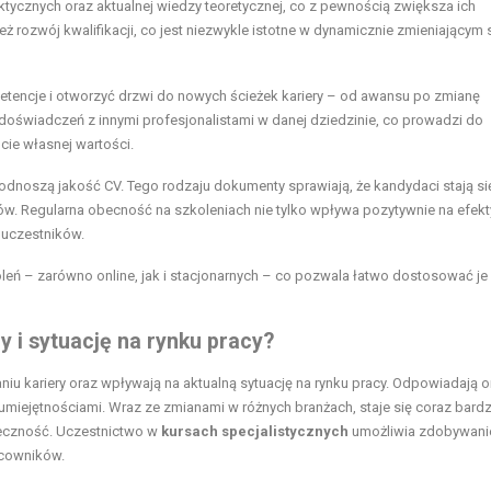
tycznych oraz aktualnej wiedzy teoretycznej, co z pewnością zwiększa ich
eż rozwój kwalifikacji, co jest niezwykle istotne w dynamicznie zmieniającym 
etencje i otworzyć drzwi do nowych ścieżek kariery – od awansu po zmianę
 doświadczeń z innymi profesjonalistami w danej dziedzinie, co prowadzi do
ie własnej wartości.
dnoszą jakość CV. Tego rodzaju dokumenty sprawiają, że kandydaci stają si
ców. Regularna obecność na szkoleniach nie tylko wpływa pozytywnie na efe
 uczestników.
ń – zarówno online, jak i stacjonarnych – co pozwala łatwo dostosować je
y i sytuację na rynku pracy?
iu kariery oraz wpływają na aktualną sytuację na rynku pracy. Odpowiadają o
iejętnościami. Wraz ze zmianami w różnych branżach, staje się coraz bardz
eczność. Uczestnictwo w
kursach specjalistycznych
umożliwia zdobywani
acowników.