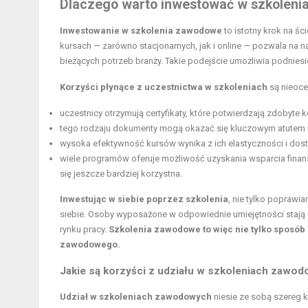
Dlaczego warto inwestować w szkolenia
Inwestowanie w szkolenia zawodowe
to istotny krok na śc
kursach — zarówno stacjonarnych, jak i online — pozwala na n
bieżących potrzeb branży. Takie podejście umożliwia podniesien
Korzyści płynące z uczestnictwa w szkoleniach
są nieoce
uczestnicy otrzymują certyfikaty, które potwierdzają zdobyte 
tego rodzaju dokumenty mogą okazać się kluczowym atutem w
wysoka efektywność kursów wynika z ich elastyczności i dos
wiele programów oferuje możliwość uzyskania wsparcia finans
się jeszcze bardziej korzystna.
Inwestując w siebie poprzez szkolenia
, nie tylko popraw
siebie. Osoby wyposażone w odpowiednie umiejętności stają 
rynku pracy.
Szkolenia zawodowe to więc nie tylko sposób 
zawodowego.
Jakie są korzyści z udziału w szkoleniach zawo
Udział w szkoleniach zawodowych
niesie ze sobą szereg k