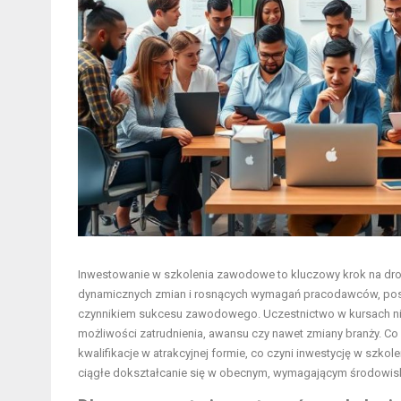
Inwestowanie w szkolenia zawodowe to kluczowy krok na drodz
dynamicznych zmian i rosnących wymagań pracodawców, posia
czynnikiem sukcesu zawodowego. Uczestnictwo w kursach nie 
możliwości zatrudnienia, awansu czy nawet zmiany branży. 
kwalifikacje w atrakcyjnej formie, co czyni inwestycję w szkol
ciągłe dokształcanie się w obecnym, wymagającym środow