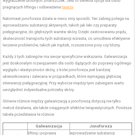
wygładzenie drobnych zmarszczek. Jest to świetna opcja dla osób
pragnących liftingu i odświeżenia
twarzy
.
Natomiast jonoforeza działa w nieco inny sposób. Ten zabieg polega na
wprowadzaniu substancji aktywnych, takich jak leki czy preparaty
pielęgnacyjne, do głębszych warstw skóry. Dzięki zastosowaniu prądu,
skuteczność transportu tych substancji wzrasta, co umożliwia efektywne
leczenie problemów, takich jak trądzik, rozszerzone pory czy blizny.
Każdy z tych zabiegów ma swoje specyficzne wskazania. Galwanizacja
jest doskonałym rozwiązaniem dla osób dążących do poprawy ogólnego
wyglądu i elastyczności skóry, z kolei jonoforeza jest bardziej
ukierunkowana i zalecana w przypadkach, które wymagają głębszej
interwencji pielęgnacyjnej. Przy wyborze między tymi zabiegami warto
uwzględnić indywidualne potrzeby skóry.
Główne różnice między galwanizacją a jonoforezą dotyczą nie tylko
metod działania, ale także osiąganych efektów terapeutycznych. Poniższa
tabela przedstawia te różnice:
Galwanizacja
Jonoforeza
lifting i poprawa
wprowadzenie substancji