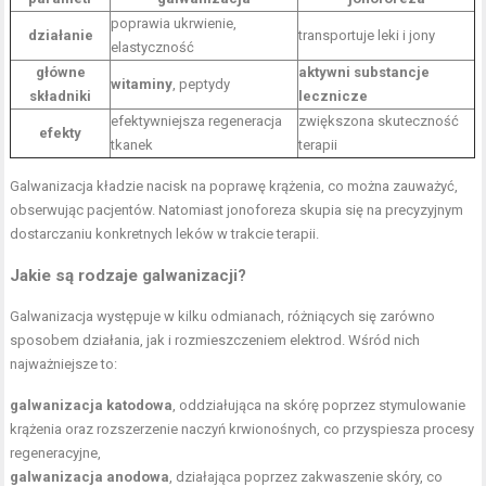
poprawia ukrwienie,
działanie
transportuje leki i jony
elastyczność
główne
aktywni substancje
witaminy
, peptydy
składniki
lecznicze
efektywniejsza regeneracja
zwiększona skuteczność
efekty
tkanek
terapii
Galwanizacja kładzie nacisk na poprawę krążenia, co można zauważyć,
obserwując pacjentów. Natomiast jonoforeza skupia się na precyzyjnym
dostarczaniu konkretnych leków w trakcie terapii.
Jakie są rodzaje galwanizacji?
Galwanizacja występuje w kilku odmianach, różniących się zarówno
sposobem działania, jak i rozmieszczeniem elektrod. Wśród nich
najważniejsze to:
galwanizacja katodowa
, oddziałująca na skórę poprzez stymulowanie
krążenia oraz rozszerzenie naczyń krwionośnych, co przyspiesza procesy
regeneracyjne,
galwanizacja anodowa
, działająca poprzez zakwaszenie skóry, co