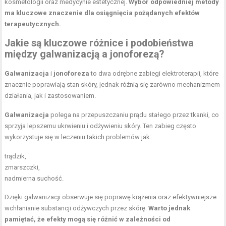
kosmetologii oraz medycynie estetycznej.
Wybór odpowiedniej metody
ma kluczowe znaczenie dla osiągnięcia pożądanych efektów
terapeutycznych.
Jakie są kluczowe różnice i podobieństwa
między galwanizacją a jonoforezą?
Galwanizacja
i
jonoforeza
to dwa odrębne zabiegi elektroterapii, które
znacznie poprawiają stan skóry, jednak różnią się zarówno mechanizmem
działania, jak i zastosowaniem.
Galwanizacja
polega na przepuszczaniu prądu stałego przez tkanki, co
sprzyja lepszemu ukrwieniu i odżywieniu skóry. Ten zabieg często
wykorzystuje się w leczeniu takich problemów jak:
trądzik,
zmarszczki,
nadmierna suchość.
Dzięki galwanizacji obserwuje się poprawę krążenia oraz efektywniejsze
wchłanianie substancji odżywczych przez skórę.
Warto jednak
pamiętać, że efekty mogą się różnić w zależności od