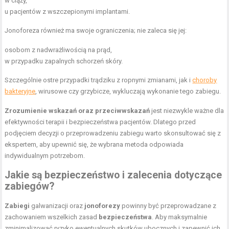
w ciąży,
u pacjentów z wszczepionymi implantami.
Jonoforeza również ma swoje ograniczenia; nie zaleca się jej:
osobom z nadwrażliwością na prąd,
w przypadku zapalnych schorzeń skóry.
Szczególnie ostre przypadki trądziku z ropnymi zmianami, jak i
choroby
bakteryjne
, wirusowe czy grzybicze, wykluczają wykonanie tego zabiegu.
Zrozumienie wskazań oraz przeciwwskazań
jest niezwykle ważne dla
efektywności terapii i bezpieczeństwa pacjentów. Dlatego przed
podjęciem decyzji o przeprowadzeniu zabiegu warto skonsultować się z
ekspertem, aby upewnić się, że wybrana metoda odpowiada
indywidualnym potrzebom.
Jakie są bezpieczeństwo i zalecenia dotyczące
zabiegów?
Zabiegi
galwanizacji oraz
jonoforezy
powinny być przeprowadzane z
zachowaniem wszelkich zasad
bezpieczeństwa
. Aby maksymalnie
zminimalizować ryzyko ewentualnych skutków ubocznych i zapewnić ich