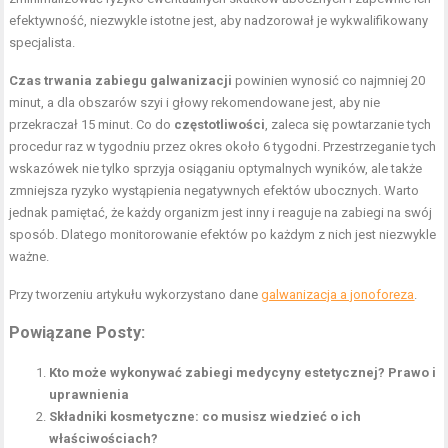
efektywność, niezwykle istotne jest, aby nadzorował je wykwalifikowany
specjalista.
Czas trwania zabiegu galwanizacji
powinien wynosić co najmniej 20
minut, a dla obszarów szyi i głowy rekomendowane jest, aby nie
przekraczał 15 minut. Co do
częstotliwości
, zaleca się powtarzanie tych
procedur raz w tygodniu przez okres około 6 tygodni. Przestrzeganie tych
wskazówek nie tylko sprzyja osiąganiu optymalnych wyników, ale także
zmniejsza ryzyko wystąpienia negatywnych efektów ubocznych. Warto
jednak pamiętać, że każdy organizm jest inny i reaguje na zabiegi na swój
sposób. Dlatego monitorowanie efektów po każdym z nich jest niezwykle
ważne.
Przy tworzeniu artykułu wykorzystano dane
galwanizacja a jonoforeza
.
Powiązane Posty:
Kto może wykonywać zabiegi medycyny estetycznej? Prawo i
uprawnienia
Składniki kosmetyczne: co musisz wiedzieć o ich
właściwościach?