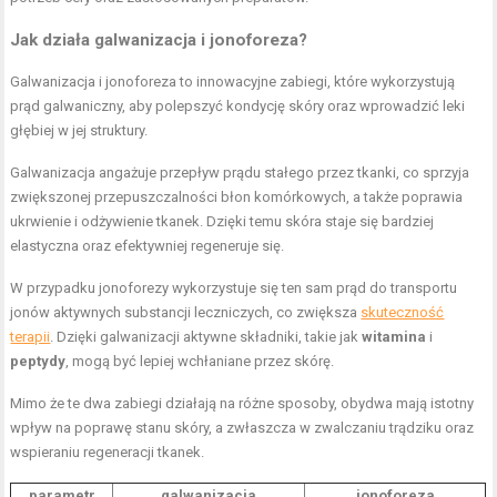
Jak działa galwanizacja i jonoforeza?
Galwanizacja i jonoforeza to innowacyjne zabiegi, które wykorzystują
prąd galwaniczny, aby polepszyć kondycję skóry oraz wprowadzić leki
głębiej w jej struktury.
Galwanizacja angażuje przepływ prądu stałego przez tkanki, co sprzyja
zwiększonej przepuszczalności błon komórkowych, a także poprawia
ukrwienie i odżywienie tkanek. Dzięki temu skóra staje się bardziej
elastyczna oraz efektywniej regeneruje się.
W przypadku jonoforezy wykorzystuje się ten sam prąd do transportu
jonów aktywnych substancji leczniczych, co zwiększa
skuteczność
terapii
. Dzięki galwanizacji aktywne składniki, takie jak
witamina
i
peptydy
, mogą być lepiej wchłaniane przez skórę.
Mimo że te dwa zabiegi działają na różne sposoby, obydwa mają istotny
wpływ na poprawę stanu skóry, a zwłaszcza w zwalczaniu trądziku oraz
wspieraniu regeneracji tkanek.
parametr
galwanizacja
jonoforeza