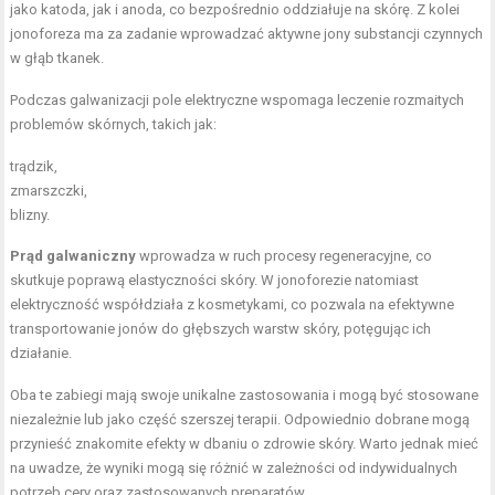
jako katoda, jak i anoda, co bezpośrednio oddziałuje na skórę. Z kolei
jonoforeza ma za zadanie wprowadzać aktywne jony substancji czynnych
w głąb tkanek.
Podczas galwanizacji pole elektryczne wspomaga leczenie rozmaitych
problemów skórnych, takich jak:
trądzik
,
zmarszczki,
blizny
.
Prąd galwaniczny
wprowadza w ruch procesy regeneracyjne, co
skutkuje poprawą elastyczności skóry. W jonoforezie natomiast
elektryczność współdziała z kosmetykami, co pozwala na efektywne
transportowanie jonów do głębszych warstw skóry, potęgując ich
działanie.
Oba te zabiegi mają swoje unikalne zastosowania i mogą być stosowane
niezależnie lub jako część szerszej terapii. Odpowiednio dobrane mogą
przynieść znakomite efekty w dbaniu o zdrowie skóry. Warto jednak mieć
na uwadze, że wyniki mogą się różnić w zależności od indywidualnych
potrzeb cery oraz zastosowanych preparatów.