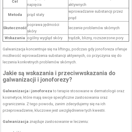
Cel
napięcia
aktywnych
wprowadzanie substancji przez
Metoda
prąd stały
prąd
poprawa jędrności
Skuteczność
leczenie problemów skórnych
skóry
Wskazania
ogólny wygląd skóry
trądzik, blizny, rozszerzone pory
Galwanizacja koncentruje się na liftingu, podczas gdy jonoforeza oferuje
możliwość wprowadzenia substancji aktywnych, co przyczynia się do
leczenia konkretnych problemów skórnych.
Jakie są wskazania i przeciwwskazania do
galwanizacji i jonoforezy?
Galwanizacja
i
jonoforeza
to terapie stosowane w dermatologii oraz
kosmetyce, które mają swoje specyficzne zastosowania oraz
ograniczenia. Z tego powodu, zanim zdecydujemy się na ich
przeprowadzenie, kluczowe jest uwzględnienie tych kwestii.
Galwanizacja
znajduje zastosowanie w leczeniu: