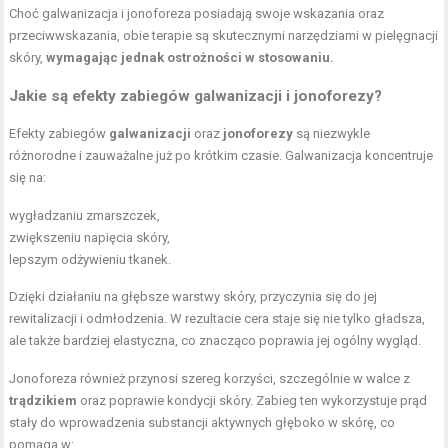
Choć galwanizacja i jonoforeza posiadają swoje wskazania oraz
przeciwwskazania, obie terapie są skutecznymi narzędziami w pielęgnacji
skóry,
wymagając jednak ostrożności w stosowaniu.
Jakie są efekty zabiegów galwanizacji i jonoforezy?
Efekty zabiegów
galwanizacji
oraz
jonoforezy
są niezwykle
różnorodne i zauważalne już po krótkim czasie. Galwanizacja koncentruje
się na:
wygładzaniu zmarszczek,
zwiększeniu napięcia skóry,
lepszym odżywieniu tkanek.
Dzięki działaniu na głębsze warstwy skóry, przyczynia się do jej
rewitalizacji i odmłodzenia. W rezultacie cera staje się nie tylko gładsza,
ale także bardziej elastyczna, co znacząco poprawia jej ogólny wygląd.
Jonoforeza również przynosi szereg korzyści, szczególnie w walce z
trądzikiem
oraz poprawie kondycji skóry. Zabieg ten wykorzystuje prąd
stały do wprowadzenia substancji aktywnych głęboko w skórę, co
pomaga w: