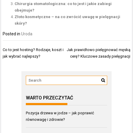
Chirurgia stomatologiczna: co to jest i jakie zabiegi
obejmuje?
Złoto kosmetyczne – na co zwrócić uwagę w pielęgnacji
skóry?
Posted in
Uroda
Nawigacja
Co to jest hosting? Rodzaje, koszt i
Jak prawidłowo pielęgnować męską
wpisu
jak wybrać najlepszy?
cerę? Kluczowe zasady pielęgnacji
WARTO PRZECZYTAĆ
Pozycja drzewa w jodze – jak poprawić
równowagę i zdrowie?