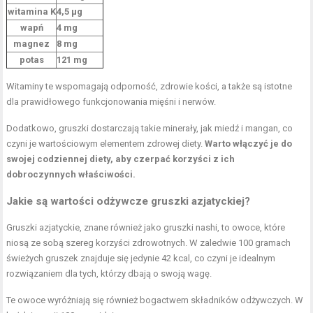
witamina K
4,5 µg
wapń
4 mg
magnez
8 mg
potas
121 mg
Witaminy te wspomagają odporność, zdrowie kości, a także są istotne
dla prawidłowego funkcjonowania mięśni i nerwów.
Dodatkowo, gruszki dostarczają takie minerały, jak miedź i mangan, co
czyni je wartościowym elementem zdrowej diety.
Warto włączyć je do
swojej codziennej diety, aby czerpać korzyści z ich
dobroczynnych właściwości.
Jakie są wartości odżywcze gruszki azjatyckiej?
Gruszki azjatyckie, znane również jako gruszki nashi, to owoce, które
niosą ze sobą szereg korzyści zdrowotnych. W zaledwie 100 gramach
świeżych gruszek znajduje się jedynie 42 kcal, co czyni je idealnym
rozwiązaniem dla tych, którzy dbają o swoją wagę.
Te owoce wyróżniają się również bogactwem składników odżywczych. W