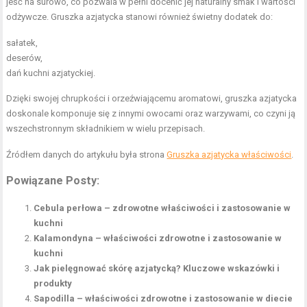
jeść na surowo, co pozwala w pełni docenić jej naturalny smak i wartości
odżywcze. Gruszka azjatycka stanowi również świetny dodatek do:
sałatek,
deserów,
dań kuchni azjatyckiej.
Dzięki swojej chrupkości i orzeźwiającemu aromatowi, gruszka azjatycka
doskonale komponuje się z innymi owocami oraz warzywami, co czyni ją
wszechstronnym składnikiem w wielu przepisach.
Źródłem danych do artykułu była strona
Gruszka azjatycka właściwości
.
Powiązane Posty:
Cebula perłowa – zdrowotne właściwości i zastosowanie w
kuchni
Kalamondyna – właściwości zdrowotne i zastosowanie w
kuchni
Jak pielęgnować skórę azjatycką? Kluczowe wskazówki i
produkty
Sapodilla – właściwości zdrowotne i zastosowanie w diecie