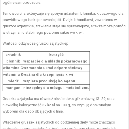
ogólne samopoczucie.
Ten owoc charakteryzuje się sporym udziałem błonnika, kluczowego dla
prawidłowego funkcjonowania jelit. Dzięki błonnikowi, zawartemu w
gruszce azjatyckiej, trawienie staje się sprawniejsze, a także może pomóc
w utrzymaniu stabilnego poziomu cukru we krwi.
Wartości odżywcze gruszki azjatyckiej:
składnik
korzyść
błonnik
wsparcie dla układu pokarmowego
witamina C
wzmacnia układ odpornościowy
witamina K
ważna dla krzepnięcia krwi
miedź
wspiera produkcję kolagenu
mangan
niezbędny dla mózgu i metabolizmu
Gruszka azjatycka ma również niski indeks glikemiczny, IG=29, oraz
niewielką kaloryczność
32 kcal
na 100 g, co czyni ją doskonałym
wyborem dla osób dbających o linię.
Włączenie gruszek azjatyckich do codziennej diety może znacząco
wpłynąć na poprawę jakości życia oraz ogólnego stanu zdrowia. Ich