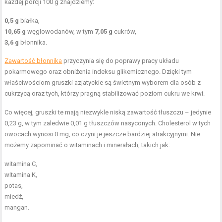
każdej porcji 100 g znajdziemy:
0,5 g
białka,
10,65 g
węglowodanów, w tym
7,05 g
cukrów,
3,6 g
błonnika.
Zawartość błonnika
przyczynia się do poprawy pracy układu
pokarmowego oraz obniżenia indeksu glikemicznego. Dzięki tym
właściwościom gruszki azjatyckie są świetnym wyborem dla osób z
cukrzycą oraz tych, którzy pragną stabilizować poziom cukru we krwi.
Co więcej, gruszki te mają niezwykle niską zawartość tłuszczu – jedynie
0,23 g, w tym zaledwie 0,01 g tłuszczów nasyconych. Cholesterol w tych
owocach wynosi 0 mg, co czyni je jeszcze bardziej atrakcyjnymi. Nie
możemy zapominać o witaminach i minerałach, takich jak:
witamina C,
witamina K,
potas,
miedź,
mangan.