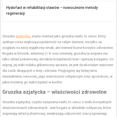
Hyalofast w rehabilitacji stawów – nowoczesne metody
regeneracji
Gruszka
azjatycka
, znana również jako gruszka nashi, to owoc, który
zyskuje coraz większą popularność na całym świecie, nie tylko ze
względu na swój wyjątkowy smak, ale również liczne korzyści zdrowotne.
Bogata w błonnik, witaminy C i K oraz minerały, gruszka ta wspiera nie
tylko układ pokarmowy, ale także krzepliwość krwi i syntezę kolagenu. Co
więcej, jej niski indeks glikemiczny sprawia, że jest doskonałym wyborem
dla osób dbających o linię i zdrowie. Przyjrzyjmy się bliżej temu
niezwykłemu owocowi, jego wartościom odżywczym oraz sposobom, w
jakie możemy go wykorzystać w kuchni.
Gruszka azjatycka – właściwości zdrowotne
Gruszka azjatycka, często nazywana nashi, to owoc o wielu korzystnych
właściwościach zdrowotnych. Jest bogata w składniki odżywcze, które
wspierają układ pokarmowy, zwiększają odporność oraz poprawiają