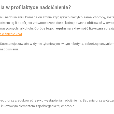
ia w profilaktyce nadciśnienia?
u nadciśnieniu. Pomaga on zmniejszyć ryzyko nie tylko samej choroby, ale t
ektem tej filozofii jest zrównoważona dieta, która powinna obfitować w owo
 nasyconych i alkoholu. Oprócz tego,
regularna aktywność fizyczna
sprzyj
 ciśnienie krwi
.
. Substancje zawarte w dymie tytoniowym, w tym nikotyna, szkodzą naczynio
nadciśnienia.
go oraz zredukować ryzyko wystąpienia nadciśnienia. Badania oraz wytycz
 są kluczowym elementem zapobiegania tej chorobie.