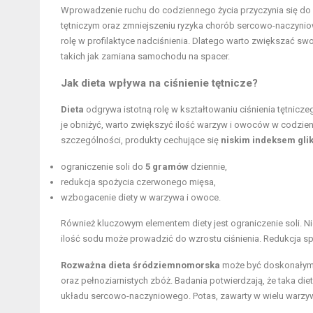
Wprowadzenie ruchu do codziennego życia przyczynia się do o
tętniczym oraz zmniejszeniu ryzyka chorób sercowo-naczyniow
rolę w profilaktyce nadciśnienia. Dlatego warto zwiększać sw
takich jak zamiana samochodu na spacer.
Jak dieta wpływa na ciśnienie tętnicze?
Dieta
odgrywa istotną rolę w kształtowaniu ciśnienia tętnicze
je obniżyć, warto zwiększyć ilość warzyw i owoców w codzie
szczególności, produkty cechujące się
niskim indeksem gl
ograniczenie soli do
5 gramów
dziennie,
redukcja spożycia czerwonego mięsa,
wzbogacenie diety w warzywa i owoce.
Również kluczowym elementem diety jest ograniczenie soli. Ni
ilość sodu może prowadzić do wzrostu ciśnienia. Redukcja s
Rozważna dieta śródziemnomorska
może być doskonałym r
oraz pełnoziarnistych zbóż. Badania potwierdzają, że taka diet
układu sercowo-naczyniowego. Potas, zawarty w wielu warzyw