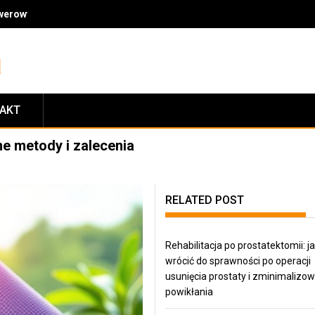
owerowymi: jakość, fachowe doradztwo, ceny i zasady zwrotów
TAKT
e metody i zalecenia
RELATED POST
Rehabilitacja po prostatektomii: j
wrócić do sprawności po operacji
usunięcia prostaty i zminimalizo
powikłania