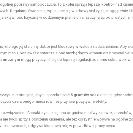
gólnej poprawy samopoczucia. To z kolei sprzyja lepszej kontroli nad ciśni
ych. Regularne ćwiczenia, wpisujące się w zdrowy styl życia, mogą pełnić k
oją aktywność fizyczną w codziennym planie dnia, zaczynając od prostych zm
go, dlatego jej staranny dobór jest kluczowy w walce z nadciśnieniem. Aby sk
nnym menu, ponieważ dostarczają one niezbędnych witamin oraz minerałów. 
ikemicznym
mogą przyczynić się do lepszej regulacji poziomu cukru we krwi.
ezwykle istotne jest, aby nie przekraczać
5 gramów
soli dziennie, gdyż nadm
pożycia czerwonego mięsa również przynosi pozytywne efekty.
ozwiązaniem. Charakteryzuje się ona bogactwem oliwy z oliwek, orzechów, 
a nie tylko sprzyja obniżeniu ciśnienia, ale też korzystnie wpływa na ogólne z
ach i owocach, odgrywa kluczową rolę w prawidłowej pracy serca.