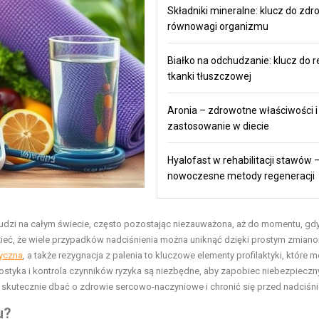
Składniki mineralne: klucz do zdro
równowagi organizmu
Białko na odchudzanie: klucz do r
tkanki tłuszczowej
Aronia – zdrowotne właściwości i
zastosowanie w diecie
Hyalofast w rehabilitacji stawów 
nowoczesne metody regeneracji
y ludzi na całym świecie, często pozostając niezauważona, aż do momentu, gd
eć, że wiele przypadków nadciśnienia można uniknąć dzięki prostym zmian
zyczna
, a także rezygnacja z palenia to kluczowe elementy profilaktyki, które 
ostyka i kontrola czynników ryzyka są niezbędne, aby zapobiec niebezpiecz
 skutecznie dbać o zdrowie sercowo-naczyniowe i chronić się przed nadciśn
u?