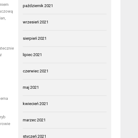
eniem
październik 2021
luczową
ian,
wrzesień 2021
sierpień 2021
utecznie
lipiec 2021
W
czerwiec 2021
maj 2021
ierna
kwiecień 2021
ryb
marzec 2021
drowie
styczeń 2021