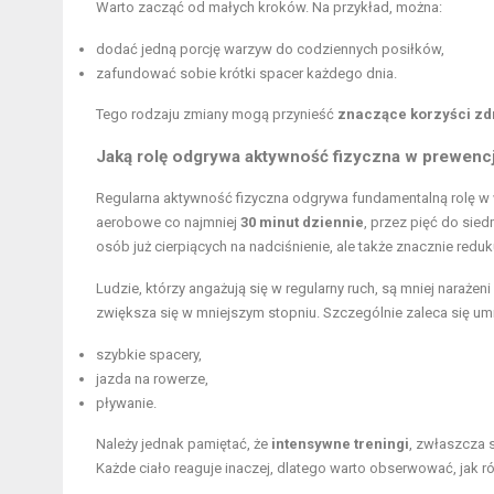
Warto zacząć od małych kroków. Na przykład, można:
dodać jedną porcję warzyw do codziennych posiłków,
zafundować sobie krótki spacer każdego dnia.
Tego rodzaju zmiany mogą przynieść
znaczące korzyści z
Jaką rolę odgrywa aktywność fizyczna w prewencj
Regularna aktywność fizyczna odgrywa fundamentalną rolę w w
aerobowe co najmniej
30 minut dziennie
, przez pięć do sied
osób już cierpiących na nadciśnienie, ale także znacznie re
Ludzie, którzy angażują się w regularny ruch, są mniej narażeni
zwiększa się w mniejszym stopniu. Szczególnie zaleca się umi
szybkie spacery,
jazda na rowerze,
pływanie.
Należy jednak pamiętać, że
intensywne treningi
, zwłaszcza 
Każde ciało reaguje inaczej, dlatego warto obserwować, jak 