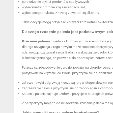
sprawdzanie etykiet produktów spożywczych,
wybieranie tych z mniejszą zawartością soli,
wybieranie produktów z niższą zawartością alkoholu.
Takie decyzje mogą przynieść korzyści zdrowotne i skuteczni
Dlaczego rzucenie palenia jest podstawowym zale
Rzucenie palenia
to jedno z kluczowych zaleceń dotyczący
dlatego rezygnacja z tego nawyku może znacznie obniżyć ryzy
udar mózgu czy zawał serca. Badania wskazują, że osoby, któ
ciśnienia tętniczego, co prowadzi do poprawy ich zdrowia s
Palacze są zdecydowanie bardziej podatni na choroby serca, a
pozytywnie na krążenie, co z kolei przyczynia się do obniżenia 
zdrowe nawyki odgrywają kluczową rolę w długofalowym zdr
zaprzestanie palenia przyczynia się do zapobiegania chorob
rzucenie palenia zajmuje czołową pozycję w strategiach prewe
Z perspektywy mojego doświadczenia, rzucenie palenia ma og
Jakie czynniki ryzyka należy kontrolować?