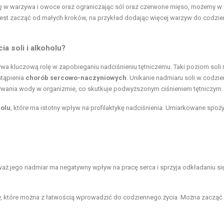
ę w warzywa i owoce oraz ograniczając sól oraz czerwone mięso, możemy w
 jest zacząć od małych kroków, na przykład dodając więcej warzyw do codzi
a soli i alkoholu?
wa kluczową rolę w zapobieganiu nadciśnieniu tętniczemu. Taki poziom soli
tąpienia
chorób sercowo-naczyniowych
. Unikanie nadmiaru soli w codzie
ymywania wody w organizmie, co skutkuje podwyższonym ciśnieniem tętniczym.
holu
, które ma istotny wpływ na profilaktykę nadciśnienia. Umiarkowane spoż
waż jego nadmiar ma negatywny wpływ na pracę serca i sprzyja odkładaniu si
y, które można z łatwością wprowadzić do codziennego życia. Można zacząć