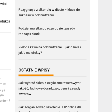
wia i
Rezygnacja z alkoholu w diecie – klucz do
sukcesu w odchudzaniu
edukcji
Podział majątku po rozwodzie: zasady,
rodzaje i skutki
Zielona kawa na odchudzanie – jak działa i
jakie ma efekty?
–
OSTATNIE WPISY
y
Jak wybrać sklep z częściami rowerowymi:
om w
jakość, fachowe doradztwo, ceny i zasady
mogą
zwrotów
nym
ieniem?
Jak zorganizować szkolenie BHP online dla