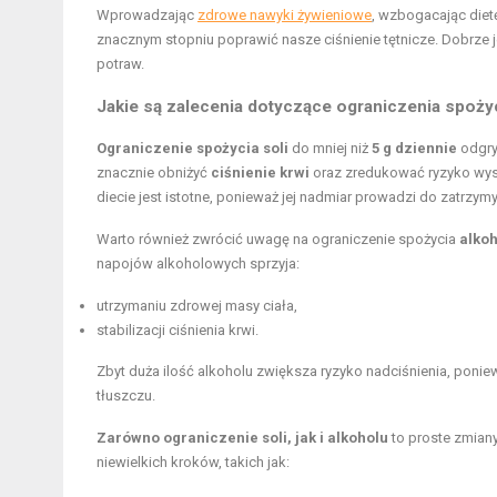
Wprowadzając
zdrowe nawyki żywieniowe
, wzbogacając diet
znacznym stopniu poprawić nasze ciśnienie tętnicze. Dobrze
potraw.
Jakie są zalecenia dotyczące ograniczenia spożyci
Ograniczenie spożycia soli
do mniej niż
5 g dziennie
odgry
znacznie obniżyć
ciśnienie krwi
oraz zredukować ryzyko wys
diecie jest istotne, ponieważ jej nadmiar prowadzi do zatrz
Warto również zwrócić uwagę na ograniczenie spożycia
alko
napojów alkoholowych sprzyja:
utrzymaniu zdrowej masy ciała,
stabilizacji ciśnienia krwi.
Zbyt duża ilość alkoholu zwiększa ryzyko nadciśnienia, ponie
tłuszczu.
Zarówno ograniczenie soli, jak i alkoholu
to proste zmian
niewielkich kroków, takich jak: