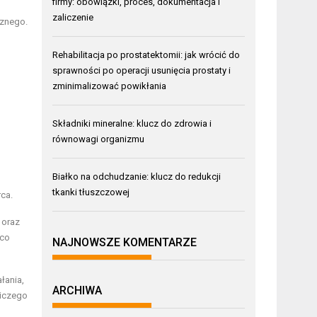
firmy: obowiązki, proces, dokumentacja i
zaliczenie
cznego.
Rehabilitacja po prostatektomii: jak wrócić do
sprawności po operacji usunięcia prostaty i
zminimalizować powikłania
Składniki mineralne: klucz do zdrowia i
równowagi organizmu
Białko na odchudzanie: klucz do redukcji
tkanki tłuszczowej
ca.
 oraz
 co
NAJNOWSZE KOMENTARZE
łania,
ARCHIWA
niczego