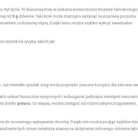
 styl życia. To kluczowy krok w unikaniu konieczności leczenia farmakologi
iej niż
5 g
dziennie. Taki krok może znacząco wpłynąć na poprawę poziomu
 elementem codziennej rutyny. Dzięki temu można szybko wykryć ewentualne
ie czynników ryzyka, takich jak:
 Już niewielki spadek wagi może przynieść znaczne korzyści dla zdrowia ser
Warto unikać tłuszczów nasyconych i wzbogacać jadłospis świeżymi owocami
łe źródło
potasu
. Co więcej, można zastąpić sól różnorodnymi przyprawami,
ne do wczesnego wykrywania choroby. Dzięki nim można podjąć szybkie dzia
dzenie tych zmian zwiększa szansę na utrzymanie zdrowego ciśnienia tęt