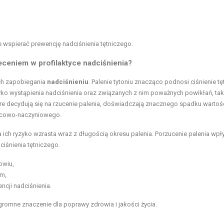
e wspierać prewencję nadciśnienia tętniczego.
ceniem w profilaktyce nadciśnienia?
ch zapobiegania
nadciśnieniu
. Palenie tytoniu znacząco podnosi ciśnienie tę
ko wystąpienia nadciśnienia oraz związanych z nim poważnych powikłań, tak
re decydują się na rzucenie palenia, doświadczają znacznego spadku wartoś
ercowo-naczyniowego.
 ich ryzyko wzrasta wraz z długością okresu palenia. Porzucenie palenia wp
ciśnienia tętniczego.
owiu,
om,
ncji nadciśnienia.
romne znaczenie dla poprawy zdrowia i jakości życia.