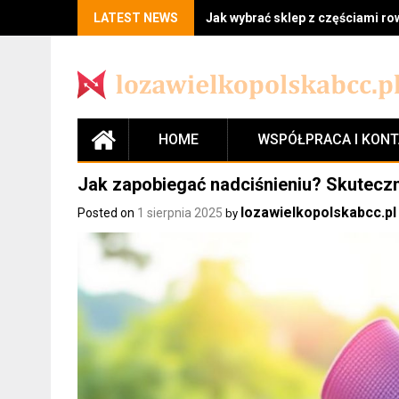
LATEST NEWS
Jak wybrać sklep z częściami r
HOME
WSPÓŁPRACA I KON
Jak zapobiegać nadciśnieniu? Skuteczn
lozawielkopolskabcc.pl
Posted on
1 sierpnia 2025
by