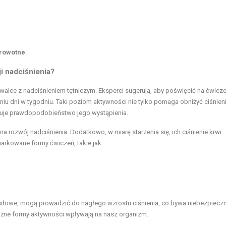
drowotne
.
i nadciśnienia?
alce z nadciśnieniem tętniczym. Eksperci sugerują, aby poświęcić na ćwicze
miu dni w tygodniu. Taki poziom aktywności nie tylko pomaga obniżyć ciśnien
dukuje prawdopodobieństwo jego wystąpienia.
 na rozwój nadciśnienia. Dodatkowo, w miarę starzenia się, ich ciśnienie krwi
arkowane formy ćwiczeń, takie jak:
siłowe, mogą prowadzić do nagłego wzrostu ciśnienia, co bywa niebezpieczn
różne formy aktywności wpływają na nasz organizm.