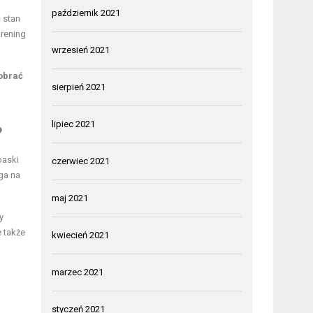
październik 2021
ć stan
rening
wrzesień 2021
obrać
sierpień 2021
lipiec 2021
?
paski
czerwiec 2021
ga na
maj 2021
y
e także
kwiecień 2021
marzec 2021
styczeń 2021