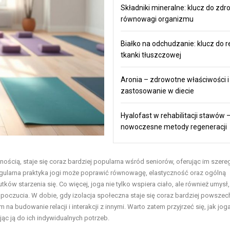
Składniki mineralne: klucz do zdro
równowagi organizmu
Białko na odchudzanie: klucz do r
tkanki tłuszczowej
Aronia – zdrowotne właściwości i
zastosowanie w diecie
Hyalofast w rehabilitacji stawów 
nowoczesne metody regeneracji
ością, staje się coraz bardziej popularna wśród seniorów, oferując im szere
egularna praktyka jogi może poprawić równowagę, elastyczność oraz ogólną
tków starzenia się. Co więcej, joga nie tylko wspiera ciało, ale również umysł,
opoczucia. W dobie, gdy izolacja społeczna staje się coraz bardziej powszec
 budowanie relacji i interakcji z innymi. Warto zatem przyjrzeć się, jak jo
ąc ją do ich indywidualnych potrzeb.