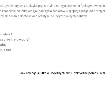
i. Systematyczna praktyka jogi nie tylko sprzyja lepszemu funkcjonowaniu 
e znaczenie dla zdrowia i jakości życia seniorów. Najlepiej zacząć od prostyc
by skutecznie dostosować praktykę do indywidualnych potrzeb.
uralnie?
zenie i relaksację?
owia?
ychiczne
Jak uniknąć skutków ubocznych diet? Praktyczne porady i w