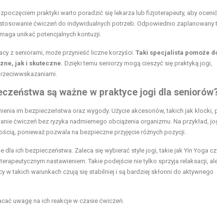
ozpoczęciem praktyki warto poradzić się lekarza lub fizjoterapeuty, aby oceni
dostosowanie ćwiczeń do indywidualnych potrzeb. Odpowiednio zaplanowany t
omaga unikać potencjalnych kontuzji.
cy z seniorami, może przynieść liczne korzyści.
Taki specjalista pomoże d
zne, jak i skuteczne.
Dzięki temu seniorzy mogą cieszyć się praktyką jogi,
przeciwwskazaniami.
ieczeństwa są ważne w praktyce jogi dla seniorów
ienia im bezpieczeństwa oraz wygody. Użycie akcesoriów, takich jak klocki, 
anie ćwiczeń bez ryzyka nadmiernego obciążenia organizmu. Na przykład, jo
ością, ponieważ pozwala na bezpieczne przyjęcie różnych pozycji.
la ich bezpieczeństwa. Zaleca się wybierać style jogi, takie jak Yin Yoga cz
terapeutycznym nastawieniem. Takie podejście nie tylko sprzyja relaksacji, al
 w takich warunkach czują się stabilniej i są bardziej skłonni do aktywnego
racać uwagę na ich reakcje w czasie ćwiczeń.