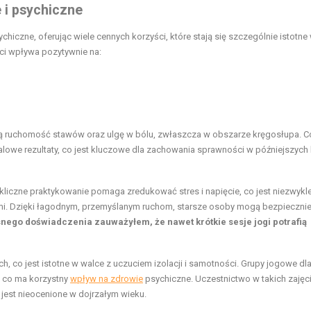
 i psychiczne
chiczne, oferując wiele cennych korzyści, które stają się szczególnie istotne
ci wpływa pozytywnie na:
szą ruchomość stawów oraz ulgę w bólu, zwłaszcza w obszarze kręgosłupa. C
owe rezultaty, co jest kluczowe dla zachowania sprawności w późniejszych 
Cykliczne praktykowanie pomaga zredukować stres i napięcie, co jest niezwyk
mi. Dzięki łagodnym, przemyślanym ruchom, starsze osoby mogą bezpiecznie
nego doświadczenia zauważyłem, że nawet krótkie sesje jogi potrafią
 co jest istotne w walce z uczuciem izolacji i samotności. Grupy jogowe dl
, co ma korzystny
wpływ na zdrowie
psychiczne. Uczestnictwo w takich zajęc
jest nieocenione w dojrzałym wieku.