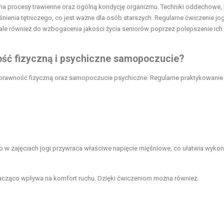
 na procesy trawienne oraz ogólną kondycję organizmu. Techniki oddechowe, 
ienia tętniczego, co jest ważne dla osób starszych. Regularne ćwiczenie jog
 ale również do wzbogacenia jakości życia seniorów poprzez polepszenie ich
ość fizyczną i psychiczne samopoczucie?
prawność fizyczną oraz samopoczucie psychiczne. Regularne praktykowanie 
wo w zajęciach jogi przywraca właściwe napięcie mięśniowe, co ułatwia wyko
nacząco wpływa na komfort ruchu. Dzięki ćwiczeniom można również: