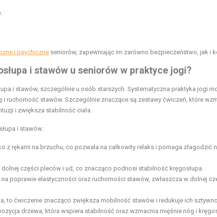
.
czne i psychiczne
seniorów, zapewniając im zarówno bezpieczeństwo, jak i k
osłupa i stawów u seniorów w praktyce jogi?
łupa i stawów, szczególnie u osób starszych. Systematyczna praktyka jogi m
 i ruchomość stawów. Szczególnie znaczące są zestawy ćwiczeń, które wzm
uzji i zwiększa stabilność ciała.
słupa i stawów:
ko z rękami na brzuchu, co pozwala na całkowity relaks i pomaga złagodzić 
 dolnej części pleców i ud, co znacząco podnosi stabilność kręgosłupa.
ię na poprawie elastyczności oraz ruchomości stawów, zwłaszcza w dolnej cz
a, to ćwiczenie znacząco zwiększa mobilność stawów i redukuje ich sztywn
pozycja drzewa
, która wspiera stabilność oraz wzmacnia mięśnie nóg i kręgo