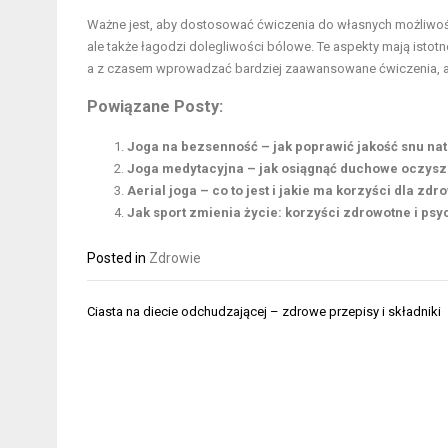
Ważne jest, aby dostosować ćwiczenia do własnych możliwośc
ale także łagodzi dolegliwości bólowe. Te aspekty mają istotn
a z czasem wprowadzać bardziej zaawansowane ćwiczenia, a
Powiązane Posty:
Joga na bezsenność – jak poprawić jakość snu nat
Joga medytacyjna – jak osiągnąć duchowe oczyszc
Aerial joga – co to jest i jakie ma korzyści dla zdr
Jak sport zmienia życie: korzyści zdrowotne i ps
Posted in
Zdrowie
Nawigacja
Ciasta na diecie odchudzającej – zdrowe przepisy i składniki
wpisu