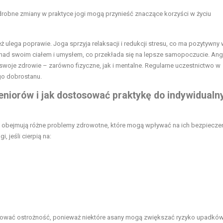
 drobne zmiany w praktyce jogi mogą przynieść znaczące korzyści w życiu
 ulega poprawie. Joga sprzyja relaksacji i redukcji stresu, co ma pozytywny
ę nad swoim ciałem i umysłem, co przekłada się na lepsze samopoczucie. An
w swoje zdrowie – zarówno fizyczne, jak i mentalne. Regularne uczestnictwo w
go dobrostanu.
seniorów i jak dostosować praktykę do indywidualn
e obejmują różne problemy zdrowotne, które mogą wpływać na ich bezpiecze
 jeśli cierpią na:
wać ostrożność, ponieważ niektóre asany mogą zwiększać ryzyko upadków