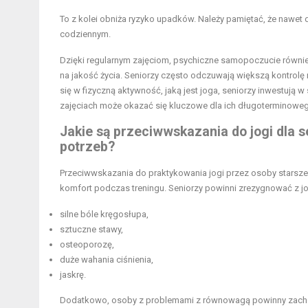
To z kolei obniża ryzyko upadków. Należy pamiętać, że nawet
codziennym.
Dzięki regularnym zajęciom, psychiczne samopoczucie również
na jakość życia. Seniorzy często odczuwają większą kontrol
się w fizyczną aktywność, jaką jest joga, seniorzy inwestują 
zajęciach może okazać się kluczowe dla ich długoterminowe
Jakie są przeciwwskazania do jogi dla 
potrzeb?
Przeciwwskazania do praktykowania jogi przez osoby starsz
komfort podczas treningu. Seniorzy powinni zrezygnować z jogi,
silne bóle kręgosłupa,
sztuczne stawy,
osteoporozę,
duże wahania ciśnienia,
jaskrę.
Dodatkowo, osoby z problemami z równowagą powinny zacho