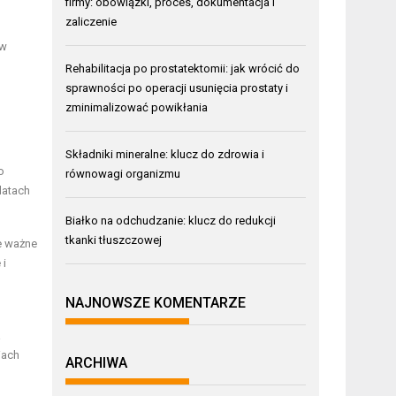
firmy: obowiązki, proces, dokumentacja i
zaliczenie
 w
Rehabilitacja po prostatektomii: jak wrócić do
sprawności po operacji usunięcia prostaty i
zminimalizować powikłania
Składniki mineralne: klucz do zdrowia i
o
równowagi organizmu
latach
Białko na odchudzanie: klucz do redukcji
tkanki tłuszczowej
le ważne
 i
NAJNOWSZE KOMENTARZE
a
iach
ARCHIWA