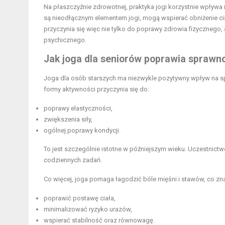
Na płaszczyźnie zdrowotnej, praktyka jogi korzystnie wpływa
są nieodłącznym elementem jogi, mogą wspierać obniżenie ciśn
przyczynia się więc nie tylko do poprawy zdrowia fizycznego,
psychicznego.
Jak joga dla seniorów poprawia sprawn
Joga dla osób starszych ma niezwykle pozytywny wpływ na s
formy aktywności przyczynia się do:
poprawy elastyczności,
zwiększenia siły,
ogólnej poprawy kondycji.
To jest szczególnie istotne w późniejszym wieku. Uczestnict
codziennych zadań.
Co więcej, joga pomaga łagodzić bóle mięśni i stawów, co z
poprawić postawę ciała,
minimalizować ryzyko urazów,
wspierać stabilność oraz równowagę.