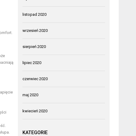
listopad 2020
wrzesień 2020
omfort.
sierpień 2020
oże
acniają
lipiec 2020
czerwiec 2020
napięcie
maj 2020
kwiecień 2020
ęści
ość.
KATEGORIE
słupa.