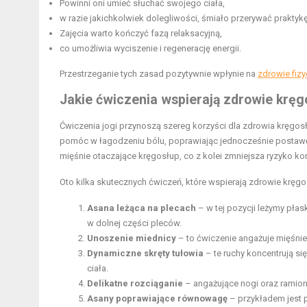
Powinni oni umieć słuchać swojego ciała,
w razie jakichkolwiek dolegliwości, śmiało przerywać praktykę
Zajęcia warto kończyć fazą relaksacyjną,
co umożliwia wyciszenie i regenerację energii.
Przestrzeganie tych zasad pozytywnie wpłynie na
zdrowie fizy
Jakie ćwiczenia wspierają zdrowie kręg
Ćwiczenia jogi przynoszą szereg korzyści dla zdrowia kręgos
pomóc w łagodzeniu bólu, poprawiając jednocześnie postawę
mięśnie otaczające kręgosłup, co z kolei zmniejsza ryzyko kont
Oto kilka skutecznych ćwiczeń, które wspierają zdrowie kręgo
Asana leżąca na plecach
– w tej pozycji leżymy płas
w dolnej części pleców.
Unoszenie miednicy
– to ćwiczenie angażuje mięśnie
Dynamiczne skręty tułowia
– te ruchy koncentrują s
ciała.
Delikatne rozciąganie
– angażujące nogi oraz ramion
Asany poprawiające równowagę
– przykładem jest