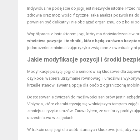
Indywidualne podejście do jogi jest niezwykle istotne. Przed r
zdrowia oraz możliwości fizyczne. Taka analiza pozwoli na 
powinien być delikatny i nie obciążać organizmu, co z kolei p
Współpraca z instruktorem jogi, który ma doświadczenie w pra
właściwe pozycje i techniki, które będą zarówno bezpiec
jednocześnie minimalizując ryzyko związane z ewentualnymi 
Jakie modyfikacje pozycji i środki bezp
Modyfikacje pozycji jogi dla seniorów są kluczowe dla zapewn
czy koce, wspiera utrzymanie równowagi i umożliwia wykonyw
krześle stanowi świetną opcję dla osób z ograniczoną mobiln
Dostosowanie ćwiczeń do możliwości seniorów jest niezbędne d
Viniyoga, które charakteryzują się wolniejszym tempem zajęć i 
zmniejsza ryzyko urazów. Zauważyłem, że seniorzy praktykujący
uczestnictwa w zajęciach.
W trakcie sesji jogi dla osób starszych kluczowe jest, aby zw