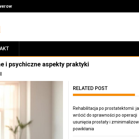
owerowymi: jakość, fachowe doradztwo, ceny i zasady zwrotów
TAKT
e i psychiczne aspekty praktyki
l
RELATED POST
Rehabilitacja po prostatektomii: j
wrócić do sprawności po operacji
usunięcia prostaty i zminimalizo
powikłania