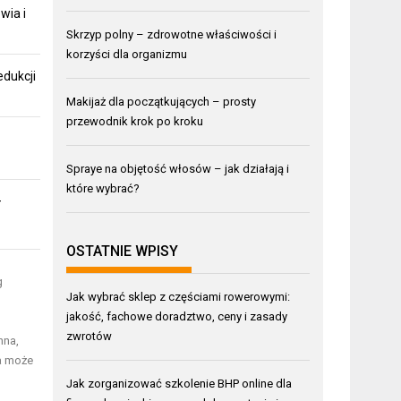
wia i
Skrzyp polny – zdrowotne właściwości i
korzyści dla organizmu
edukcji
Makijaż dla początkujących – prosty
przewodnik krok po kroku
Spraye na objętość włosów – jak działają i
które wybrać?
–
OSTATNIE WPISY
g
Jak wybrać sklep z częściami rowerowymi:
jakość, fachowe doradztwo, ceny i zasady
zwrotów
hna,
ga może
Jak zorganizować szkolenie BHP online dla