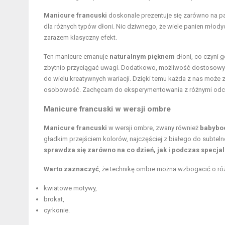
Manicure francuski
doskonale prezentuje się zarówno na pa
dla różnych typów dłoni. Nic dziwnego, że wiele panien młodyc
zarazem klasyczny efekt.
Ten manicure emanuje
naturalnym pięknem
dłoni, co czyni 
zbytnio przyciągać uwagi. Dodatkowo, możliwość dostosowyw
do wielu kreatywnych wariacji. Dzięki temu każda z nas może zn
osobowość. Zachęcam do eksperymentowania z różnymi odcien
Manicure francuski w wersji ombre
Manicure francuski
w wersji ombre, zwany również
babybo
gładkim przejściem kolorów, najczęściej z białego do subteln
sprawdza się zarówno na co dzień, jak i podczas specjal
Warto zaznaczyć
, że technikę ombre można wzbogacić o róż
kwiatowe motywy,
brokat,
cyrkonie.