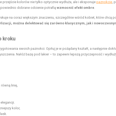
ne przejście kolorów nie tylko optycznie wydłuża, ale i eksponuje
paznokcie
, 
dpowiednio dobrane odcienie potrafią
wzmocnić efekt ombre
.
yskuje na coraz większym znaczeniu, szczególnie wśród kobiet, które chcą p
tylizacji, można delektować się zarówno klasycznym, jak i nowoczesn
o kroku
zygotowania swoich paznokci. Opiłuj je w pożądany kształt, a następnie dokł
zyszczenia. Nałóż bazę pod lakier – to zapewni lepszą przyczepność i wydłuż
równą linię,
elegancji.
niejszy kolor,
lask.