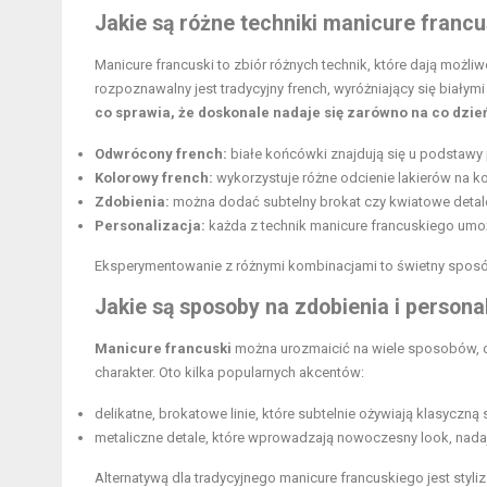
Jakie są różne techniki manicure franc
Manicure francuski to zbiór różnych technik, które dają możli
rozpoznawalny jest tradycyjny french, wyróżniający się białym
co sprawia, że doskonale nadaje się zarówno na co dzień
Odwrócony french:
białe końcówki znajdują się u podstawy p
Kolorowy french:
wykorzystuje różne odcienie lakierów na k
Zdobienia:
można dodać subtelny brokat czy kwiatowe detal
Personalizacja:
każda z technik manicure francuskiego umożl
Eksperymentowanie z różnymi kombinacjami to świetny spos
Jakie są sposoby na zdobienia i person
Manicure francuski
można urozmaicić na wiele sposobów, do
charakter. Oto kilka popularnych akcentów:
delikatne, brokatowe linie, które subtelnie ożywiają klasyczną s
metaliczne detale, które wprowadzają nowoczesny look, nad
Alternatywą dla tradycyjnego manicure francuskiego jest styli