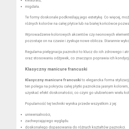
kwadratu,
migdała.
Te formy doskonale podkreślają jego estetykę. Co więcej, 
różnych kolorów na całej płytce lub na białej końcówce pozwal
Wprowadzenie kolorowych akcentów czy neonowych element
pozostaje on na czasie i zyskuje nowe oblicza. Starannie wyko
Regularna pielęgnacja paznokci to klucz do ich zdrowego i a
oraz stosowaniu odżywek, co znacząco poprawia ich kondycj
Klasyczny manicure francuski
Klasyczny manicure francuski
to elegancka forma stylizacj
ten polega na pokryciu całej płytki paznokcia jasnym kolorem
uzyskać efekt doskonałości, co czyni go ulubieńcem wielu kob
Popularność tej techniki wynika przede wszystkim z jej:
uniwersalności,
zachwycającego wyglądu.
doskonałego dopasowania do różnych kształtów paznokci.