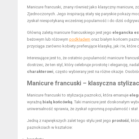
Manicure francuski, znany również jako klasyczny manicure, z
Zjednoczonych. Jego inspiracją stały się paryskie pokazy mod
zyskał niespotykaną wcześniej popularność i do dziś odgrywa 
Główną zaletą manicure francuskiego jest jego
elegancka es
beżowym lub różowym
podkładem
oraz białym końcem paznokc
przyciąga zarówno kobiety preferujące klasykę, jak i te, które 
Interesujące jest to, że ostatnio popularność manicure franc
dostrzec, że ten styl, który celebruje prostotę i elegancję, n
charakterowi
, często wybierany jest na różne okazje. Osobi
Manicure francuski – klasyczna styliza
Manicure francuski to stylizacja paznokci, która emanuje
eleg
wyraźną
białą końcówką
. Taki manicure jest doskonałym wy
uniwersalność sprawia, że zyskał ogromną popularność i stał 
Jedną z największych zalet tego stylu jest jego
prostość
, któ
paznokciach w kształcie: