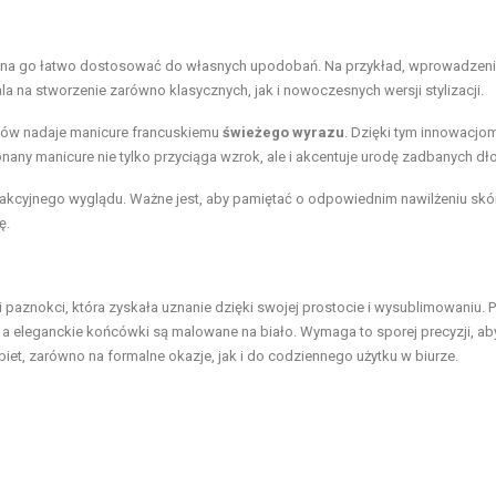
można go łatwo dostosować do własnych upodobań. Na przykład, wprowadzen
a na stworzenie zarówno klasycznych, jak i nowoczesnych wersji stylizacji.
ów nadaje manicure francuskiemu
świeżego wyrazu
. Dzięki tym innowacjo
nany manicure nie tylko przyciąga wzrok, ale i akcentuje urodę zadbanych dło
trakcyjnego wyglądu. Ważne jest, aby pamiętać o odpowiednim nawilżeniu skó
ę.
i paznokci, która zyskała uznanie dzięki swojej prostocie i wysublimowaniu. 
, a eleganckie końcówki są malowane na biało. Wymaga to sporej precyzji, ab
iet, zarówno na formalne okazje, jak i do codziennego użytku w biurze.