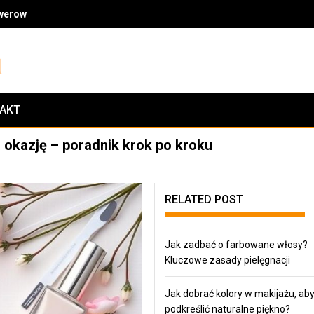
owerowymi: jakość, fachowe doradztwo, ceny i zasady zwrotów
TAKT
 okazję – poradnik krok po kroku
RELATED POST
Jak zadbać o farbowane włosy?
Kluczowe zasady pielęgnacji
Jak dobrać kolory w makijażu, ab
podkreślić naturalne piękno?