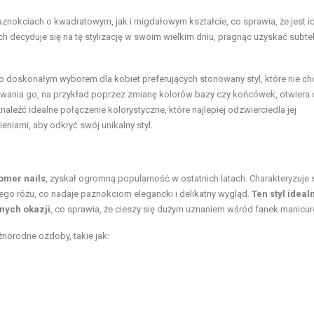
znokciach o kwadratowym, jak i migdałowym kształcie, co sprawia, że jest i
h decyduje się na tę stylizację w swoim wielkim dniu, pragnąc uzyskać subtel
go doskonałym wyborem dla kobiet preferujących stonowany styl, które nie ch
ania go, na przykład poprzez zmianę kolorów bazy czy końcówek, otwiera 
aleźć idealne połączenie kolorystyczne, które najlepiej odzwierciedla jej
iami, aby odkryć swój unikalny styl.
omer nails
, zyskał ogromną popularność w ostatnich latach. Charakteryzuje 
ego różu, co nadaje paznokciom elegancki i delikatny wygląd.
Ten styl ideal
nych okazji
, co sprawia, że cieszy się dużym uznaniem wśród fanek manicur
norodne ozdoby, takie jak: