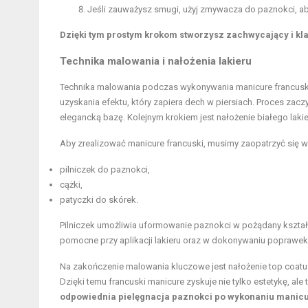
Jeśli zauważysz smugi, użyj zmywacza do paznokci, a
Dzięki tym prostym krokom stworzysz zachwycający i kl
Technika malowania i nałożenia lakieru
Technika malowania podczas wykonywania manicure francuskie
uzyskania efektu, który zapiera dech w piersiach. Proces zacz
elegancką bazę. Kolejnym krokiem jest nałożenie białego lak
Aby zrealizować manicure francuski, musimy zaopatrzyć się 
pilniczek do paznokci,
cążki,
patyczki do skórek.
Pilniczek umożliwia uformowanie paznokci w pożądany kształt,
pomocne przy aplikacji lakieru oraz w dokonywaniu poprawek,
Na zakończenie malowania kluczowe jest nałożenie top coatu. 
Dzięki temu francuski manicure zyskuje nie tylko estetykę, al
odpowiednia pielęgnacja paznokci po wykonaniu manicure