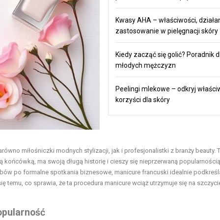
Kwasy AHA – właściwości, działan
zastosowanie w pielęgnacji skóry
Kiedy zacząć się golić? Poradnik d
młodych mężczyzn
Peelingi mlekowe – odkryj właściw
korzyści dla skóry
równo miłośniczki modnych stylizacji, jak i profesjonalistki z branży beauty. 
ą końcówką, ma swoją długą historię i cieszy się nieprzerwaną popularnością
bów po formalne spotkania biznesowe, manicure francuski idealnie podkreśl
się temu, co sprawia, że ta procedura manicure wciąż utrzymuje się na szczyci
opularność