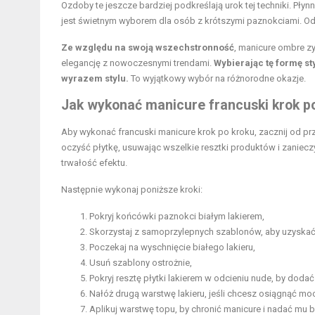
Ozdoby te jeszcze bardziej podkreślają urok tej techniki. Płyn
jest świetnym wyborem dla osób z krótszymi paznokciami. O
Ze względu na swoją wszechstronność
, manicure ombre z
elegancję z nowoczesnymi trendami.
Wybierając tę formę s
wyrazem stylu.
To wyjątkowy wybór na różnorodne okazje.
Jak wykonać manicure francuski krok p
Aby wykonać francuski manicure krok po kroku, zacznij od pr
oczyść płytkę, usuwając wszelkie resztki produktów i zaniec
trwałość efektu.
Następnie wykonaj poniższe kroki:
Pokryj końcówki paznokci białym lakierem,
Skorzystaj z samoprzylepnych szablonów, aby uzyskać 
Poczekaj na wyschnięcie białego lakieru,
Usuń szablony ostrożnie,
Pokryj resztę płytki lakierem w odcieniu nude, by dodać 
Nałóż drugą warstwę lakieru, jeśli chcesz osiągnąć moc
Aplikuj warstwę topu, by chronić manicure i nadać mu b