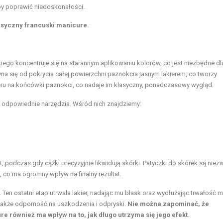
by poprawić niedoskonałości.
asyczny francuski manicure.
go koncentruje się na starannym aplikowaniu kolorów, co jest niezbędne dl
yna się od pokrycia całej powierzchni paznokcia jasnym lakierem, co tworzy
ieru na końcówki paznokci, co nadaje im klasyczny, ponadczasowy wygląd.
w odpowiednie narzędzia. Wśród nich znajdziemy:
 podczas gdy cążki precyzyjnie likwidują skórki. Patyczki do skórek są niez
 co ma ogromny wpływ na finalny rezultat.
Ten ostatni etap utrwala lakier, nadając mu blask oraz wydłużając trwałość m
e także odporność na uszkodzenia i odpryski.
Nie można zapominać, że
 również ma wpływ na to, jak długo utrzyma się jego efekt.