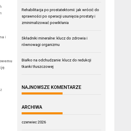
ch
Rehabilitacja po prostatektomii: jak wrócić do
en
sprawności po operacji usunięcia prostaty i
zminimalizować powikłania
na
i
Składniki mineralne: klucz do zdrowia i
równowagi organizmu
Białko na odchudzanie: klucz do redukcji
sowemu
tkanki tłuszczowej
cję
.
NAJNOWSZE KOMENTARZE
az
ARCHIWA
czerwiec 2026