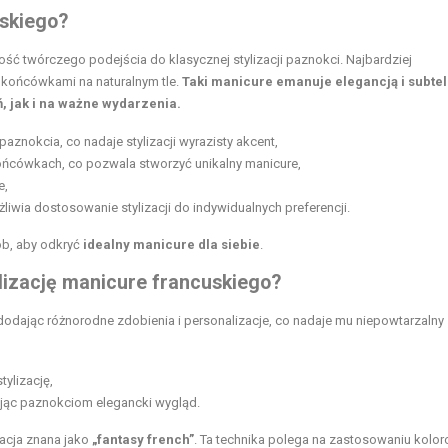
uskiego?
wość twórczego podejścia do klasycznej stylizacji paznokci. Najbardziej
i końcówkami na naturalnym tle.
Taki manicure emanuje elegancją i subtel
, jak i na ważne wydarzenia.
aznokcia, co nadaje stylizacji wyrazisty akcent,
ońcówkach, co pozwala stworzyć unikalny manicure,
e,
iwia dostosowanie stylizacji do indywidualnych preferencji.
ób, aby odkryć
idealny manicure dla siebie
.
alizację manicure francuskiego?
dając różnorodne zdobienia i personalizacje, co nadaje mu niepowtarzalny
tylizację,
ając paznokciom elegancki wygląd.
zacja znana jako
„fantasy french”
. Ta technika polega na zastosowaniu kolo