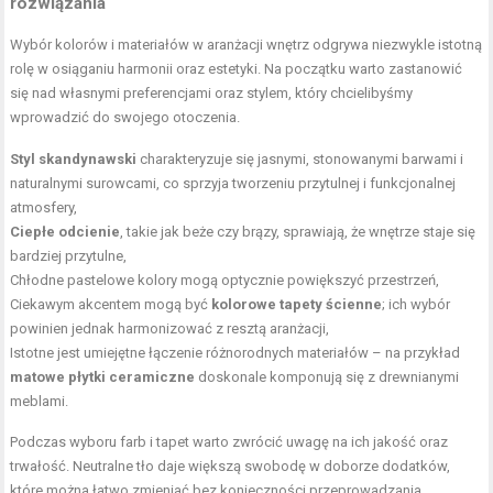
rozwiązania
Wybór kolorów i materiałów w aranżacji wnętrz odgrywa niezwykle istotną
rolę w osiąganiu harmonii oraz estetyki. Na początku warto zastanowić
się nad własnymi preferencjami oraz stylem, który chcielibyśmy
wprowadzić do swojego otoczenia.
Styl skandynawski
charakteryzuje się jasnymi, stonowanymi barwami i
naturalnymi surowcami, co sprzyja tworzeniu przytulnej i funkcjonalnej
atmosfery,
Ciepłe odcienie
, takie jak beże czy brązy, sprawiają, że wnętrze staje się
bardziej przytulne,
Chłodne pastelowe kolory mogą optycznie powiększyć przestrzeń,
Ciekawym akcentem mogą być
kolorowe tapety ścienne
; ich wybór
powinien jednak harmonizować z resztą aranżacji,
Istotne jest umiejętne łączenie różnorodnych materiałów – na przykład
matowe płytki ceramiczne
doskonale komponują się z drewnianymi
meblami.
Podczas wyboru farb i tapet warto zwrócić uwagę na ich jakość oraz
trwałość. Neutralne tło daje większą swobodę w doborze dodatków,
które można łatwo zmieniać bez konieczności przeprowadzania