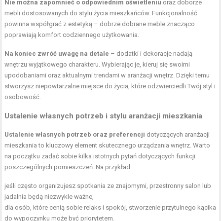
Nie można zapomnieć o odpowiednim oświetleniu
oraz doborze
mebli dostosowanych do stylu życia mieszkańców. Funkcjonalność
powinna współgrać z estetyką – dobrze dobrane meble znacząco
poprawiają komfort codziennego użytkowania.
Na koniec zwróć uwagę na detale
– dodatki i dekoracje nadają
wnętrzu wyjątkowego charakteru. Wybierając je, kieruj się swoimi
upodobaniami oraz aktualnymi trendami w aranżacji wnętrz. Dzięki temu
stworzysz niepowtarzalne miejsce do życia, które odzwierciedli Twój styl i
osobowość.
Ustalenie własnych potrzeb i stylu aranżacji mieszkania
Ustalenie własnych potrzeb oraz preferencji
dotyczących aranżacji
mieszkania to kluczowy element skutecznego urządzania wnętrz. Warto
na początku zadać sobie kilka istotnych pytań dotyczących funkcji
poszczególnych pomieszczeń. Na przykład:
jeśli często organizujesz spotkania ze znajomymi, przestronny salon lub
jadalnia będą niezwykle ważne,
dla osób, które cenią sobie relaks i spokój, stworzenie przytulnego kącika
do wypoczynku może być priorytetem.