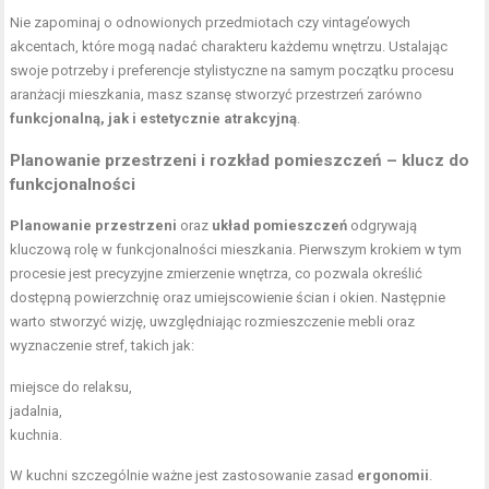
Nie zapominaj o odnowionych przedmiotach czy vintage’owych
akcentach, które mogą nadać charakteru każdemu wnętrzu. Ustalając
swoje potrzeby i preferencje stylistyczne na samym początku procesu
aranżacji mieszkania, masz szansę stworzyć przestrzeń zarówno
funkcjonalną, jak i estetycznie atrakcyjną
.
Planowanie przestrzeni i rozkład pomieszczeń – klucz do
funkcjonalności
Planowanie przestrzeni
oraz
układ pomieszczeń
odgrywają
kluczową rolę w funkcjonalności mieszkania. Pierwszym krokiem w tym
procesie jest precyzyjne zmierzenie wnętrza, co pozwala określić
dostępną powierzchnię oraz umiejscowienie ścian i okien. Następnie
warto stworzyć wizję, uwzględniając rozmieszczenie mebli oraz
wyznaczenie stref, takich jak:
miejsce do relaksu,
jadalnia,
kuchnia.
W kuchni szczególnie ważne jest zastosowanie zasad
ergonomii
.