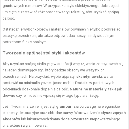
gruntownych remontów. W przypadku stylu eklektycznego dobrze jest
umiejętnie zestawiać różnorodne wzory i tekstury, aby uzyskać spójną
całość.
Ostatecznie wybór kolorów i materiałów powinien nie tylko podkreślać
estetykę przestrzeni, ale także odpowiadać naszym indywidualnym
potrzebom funkcjonalnym.
Tworzenie spójnej stylistyki i akcentów
Aby uzyskać spójną stylistykę w aranżacji wnętrz, warto zdecydować się
na jeden dominujący styl, który będzie obecny we wszystkich
przestrzeniach. Na przykład, wybierając styl
skandynawski
, warto
postawić na minimalistyczne i jasne meble. Dodatki w pastelowych
odcieniach doskonale dopełnią całość.
Naturalne materiały
, takie jak
drewno czy len, idealnie wpiszą się w tego typu aranżację.
Jeśli Twoim marzeniem jest styl
glamour
, zwróć uwagę na eleganckie
elementy dekoracyjne oraz chłodne barwy. Wprowadzenie
błyszczących
akcentów
lub luksusowych tkanin doda przestrzeni niepowtarzalnego
charakteru i wyrafinowania.