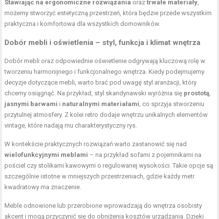
Stawiając na ergonomiczne rozwiązania
oraz
trwałe materiały
,
możemy stworzyć estetyczną przestrzeń, która będzie przede wszystkim
praktyczna i komfortowa dla wszystkich domowników.
Dobór mebli i oświetlenia – styl, funkcja i klimat wnętrza
Dobór mebli oraz odpowiednie oświetlenie odgrywają kluczową rolę w
tworzeniu harmonijnego i funkcjonalnego wnętrza. Kiedy podejmujemy
decyzje dotyczące mebli, warto brać pod uwagę styl aranżacji, który
chcemy osiągnąć. Na przykład, styl skandynawski wyróżnia się
prostotą
,
jasnymi barwami
i
naturalnymi materiałami
, co sprzyja stworzeniu
przytulnej atmosfery. Z kolei retro dodaje wnętrzu unikalnych elementów
vintage, które nadają mu charakterystyczny rys.
W kontekście praktycznych rozwiązań warto zastanowić się nad
wielofunkcyjnymi meblami
– na przykład sofami z pojemnikami na
pościel czy stolikami kawowymi o regulowanej wysokości. Takie opcje są
szczególnie istotne w mniejszych przestrzeniach, gdzie każdy metr
kwadratowy ma znaczenie.
Meble odnowione lub przerobione wprowadzają do wnętrza osobisty
akcent i mogą przyczynić się do obniżenia kosztów urządzania. Dzięki