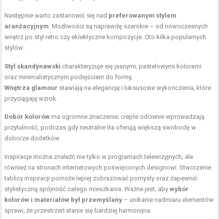
Następnie warto zastanowić się nad
preferowanym stylem
aranżacyjnym
. Możliwości są naprawdę szerokie – od nowoczesnych
wnętrz po styl retro czy eklektyczne kompozycje. Oto kilka popularnych
stylów:
Styl skandynawski
charakteryzuje się jasnymi, pastelowymi kolorami
oraz minimalistycznym podejściem do formy,
Wnętrza glamour
stawiają na elegancję i luksusowe wykończenia, które
przyciągają wzrok.
Dobór kolorów
ma ogromne znaczenie; ciepłe odcienie wprowadzają
przytulność, podczas gdy neutralne tła oferują większą swobodę w
doborze dodatków.
Inspiracje można znaleźć nie tylko w programach telewizyjnych, ale
również na stronach internetowych poświęconych designowi. Stworzenie
tablicy inspiracji pomoże lepiej zobrazować pomysły oraz zapewnić
stylistyczną spójność całego mieszkania. Ważne jest, aby
wybór
kolorów i materiałów był przemyślany
– unikanie nadmiaru elementów
sprawi, że przestrzeń stanie się bardziej harmonijna.