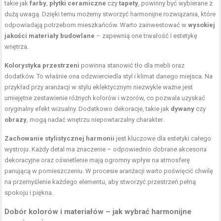
takie jak
farby
,
płytki ceramiczne
czy
tapety
, powinny być wybierane z
dużą uwagą. Dzięki temu możemy stworzyć harmonijne rozwiązania, które
odpowiadają potrzebom mieszkańców. Warto zainwestować w
wysokiej
jakości materiały budowlane
– zapewnią one trwałość i estetykę
wnętrza.
Kolorystyka przestrzeni
powinna stanowić tło dla mebli oraz
dodatków. To właśnie ona odzwierciedla styl i klimat danego miejsca. Na
przykład przy aranżacji w stylu eklektycznym niezwykle ważne jest
umiejętne zestawienie różnych kolorów i wzorów, co pozwala uzyskać
oryginalny efekt wizualny. Dodatkowo dekoracje, takie jak
dywany
czy
obrazy
, mogą nadać wnętrzu niepowtarzalny charakter.
Zachowanie stylistycznej harmonii
jest kluczowe dla estetyki całego
wystroju. Każdy detal ma znaczenie – odpowiednio dobrane akcesoria
dekoracyjne oraz oświetlenie mają ogromny wpływ na atmosferę
panującą w pomieszczeniu. W procesie aranżacji warto poświęcić chwilę
na przemyślenie każdego elementu, aby stworzyć przestrzeń pełną
spokoju i piękna.
Dobór kolorów i materiałów – jak wybrać harmonijne