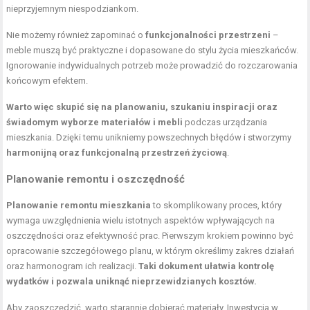
nieprzyjemnym niespodziankom.
Nie możemy również zapominać o
funkcjonalności przestrzeni
–
meble muszą być praktyczne i dopasowane do stylu życia mieszkańców.
Ignorowanie indywidualnych potrzeb może prowadzić do rozczarowania
końcowym efektem.
Warto więc skupić się na planowaniu, szukaniu inspiracji oraz
świadomym wyborze materiałów i mebli
podczas urządzania
mieszkania. Dzięki temu unikniemy powszechnych błędów i stworzymy
harmonijną oraz funkcjonalną przestrzeń życiową
.
Planowanie remontu i oszczędność
Planowanie remontu mieszkania
to skomplikowany proces, który
wymaga uwzględnienia wielu istotnych aspektów wpływających na
oszczędności oraz efektywność prac. Pierwszym krokiem powinno być
opracowanie szczegółowego planu, w którym określimy zakres działań
oraz harmonogram ich realizacji.
Taki dokument ułatwia kontrolę
wydatków i pozwala uniknąć nieprzewidzianych kosztów.
Aby zaoszczędzić, warto starannie dobierać materiały. Inwestycja w