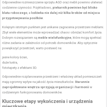
Odpowiednie rozmieszczenie sprzętu AGD oraz mebli powinno ułatwiać
codzienne czynności. Przykładowo,
piekarnik powinien być blisko
blatu roboczego
, a
lodówka nie dalej niż kilka kroków od miejsca
przygotowywania posiłków
.
Kolejnym istotnym punktem jest unikanie zagracenia przestrzeni meblami.
Zbyt wiele elementów może wprowadzać chaos i obniżać komfort życia.
Dobrym rozwiązaniem są
meble wielofunkcyjne
, które mogą spełniać
różne zadania w zależności od potrzeb domowników. Aby optycznie
powiększyć przestrzeń, warto postawić na:
jasne kolory ścian,
duże lustra,
fototapety z efektami 3D.
Odpowiednie rozplanowanie przestrzeni i właściwy układ pomieszczeń
mają ogromny wpływ na jakość życia mieszkańców.
Starannie
zaprojektowane wnętrza sprzyjają organizacji i harmonii
w
codziennym funkcjonowaniu domowników.
Kluczowe etapy wykończenia i urządzenia
mieszkania