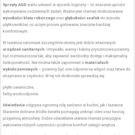
Sprzęty AGD
warto ustawić w sposób logiczny – to znacznie uprości
wykonywanie codziennych zadań. Ważne jest również dostosowanie
wysokości blatu roboczego
oraz
głębokości szafek
do wzrostu
użytkowników, co uczyni proces gotowania znacznie bardziej
komfortowym.
W łazience natomiast szczególnie istotny jest dobór właściwych
urządzeń sanitarnych
. Umywalki, wanny i kabiny prysznicowe powinny
być rozmieszczone tak, aby zapewnić swobodny dostęp i maksymalną
funkcjonalność. Nie można także zapomnieć o
materiałach
wykończeniowych
– powinny być one odporne na wilgoć oraz łatwe do
utrzymania w czystości. W tej roli doskonale sprawdzą się:
płytki ceramiczne,
farby wodoodporne.
Oświetlenie
odgrywa ogromną rolę zarówno w kuchni, jak i łazience.
Starannie dobrane źródła światła pomagają uniknąć cieni oraz tworzą
przyjemną atmosferę. Dobre oświetlenie ułatwia również precyzyjne
wykonanie różnych czynności i podnosi komfort całego wnętrza.