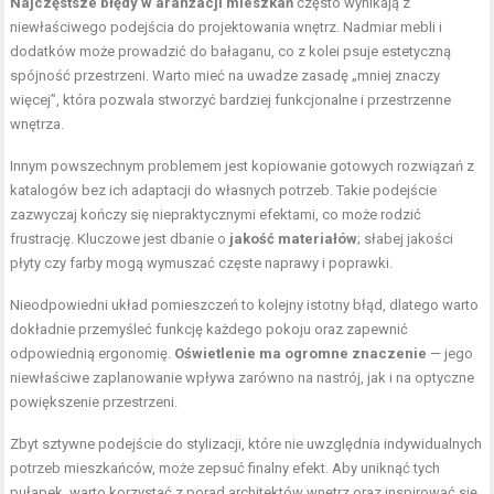
Najczęstsze błędy w aranżacji mieszkań
często wynikają z
niewłaściwego podejścia do projektowania wnętrz. Nadmiar mebli i
dodatków może prowadzić do bałaganu, co z kolei psuje estetyczną
spójność przestrzeni. Warto mieć na uwadze zasadę „mniej znaczy
więcej”, która pozwala stworzyć bardziej funkcjonalne i przestrzenne
wnętrza.
Innym powszechnym problemem jest kopiowanie gotowych rozwiązań z
katalogów bez ich adaptacji do własnych potrzeb. Takie podejście
zazwyczaj kończy się niepraktycznymi efektami, co może rodzić
frustrację. Kluczowe jest dbanie o
jakość materiałów
; słabej jakości
płyty czy farby mogą wymuszać częste naprawy i poprawki.
Nieodpowiedni układ pomieszczeń to kolejny istotny błąd, dlatego warto
dokładnie przemyśleć funkcję każdego pokoju oraz zapewnić
odpowiednią ergonomię.
Oświetlenie ma ogromne znaczenie
— jego
niewłaściwe zaplanowanie wpływa zarówno na nastrój, jak i na optyczne
powiększenie przestrzeni.
Zbyt sztywne podejście do stylizacji, które nie uwzględnia indywidualnych
potrzeb mieszkańców, może zepsuć finalny efekt. Aby uniknąć tych
pułapek, warto korzystać z porad architektów wnętrz oraz inspirować się