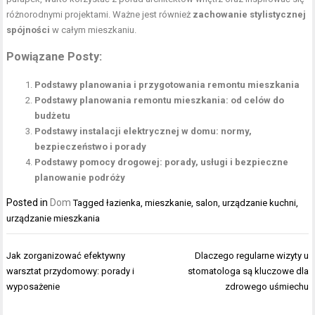
różnorodnymi projektami. Ważne jest również
zachowanie stylistycznej
spójności
w całym mieszkaniu.
Powiązane Posty:
Podstawy planowania i przygotowania remontu mieszkania
Podstawy planowania remontu mieszkania: od celów do
budżetu
Podstawy instalacji elektrycznej w domu: normy,
bezpieczeństwo i porady
Podstawy pomocy drogowej: porady, usługi i bezpieczne
planowanie podróży
Posted in
Dom
Tagged
łazienka
,
mieszkanie
,
salon
,
urządzanie kuchni
,
urządzanie mieszkania
Nawigacja
Jak zorganizować efektywny
Dlaczego regularne wizyty u
wpisu
warsztat przydomowy: porady i
stomatologa są kluczowe dla
wyposażenie
zdrowego uśmiechu