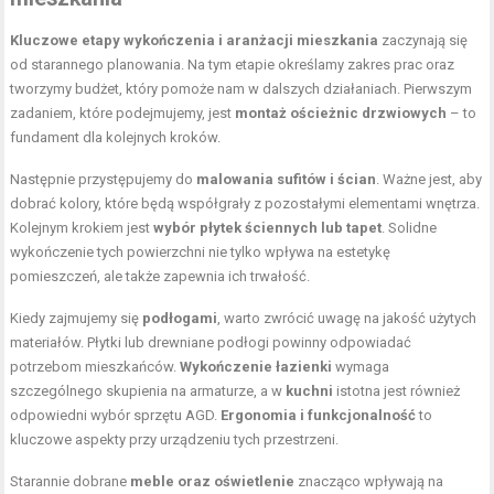
Kluczowe etapy wykończenia i aranżacji mieszkania
zaczynają się
od starannego planowania. Na tym etapie określamy zakres prac oraz
tworzymy budżet, który pomoże nam w dalszych działaniach. Pierwszym
zadaniem, które podejmujemy, jest
montaż ościeżnic drzwiowych
– to
fundament dla kolejnych kroków.
Następnie przystępujemy do
malowania sufitów i ścian
. Ważne jest, aby
dobrać kolory, które będą współgrały z pozostałymi elementami wnętrza.
Kolejnym krokiem jest
wybór płytek ściennych lub tapet
. Solidne
wykończenie tych powierzchni nie tylko wpływa na estetykę
pomieszczeń, ale także zapewnia ich trwałość.
Kiedy zajmujemy się
podłogami
, warto zwrócić uwagę na jakość użytych
materiałów. Płytki lub drewniane podłogi powinny odpowiadać
potrzebom mieszkańców.
Wykończenie łazienki
wymaga
szczególnego skupienia na armaturze, a w
kuchni
istotna jest również
odpowiedni wybór sprzętu AGD.
Ergonomia i funkcjonalność
to
kluczowe aspekty przy urządzeniu tych przestrzeni.
Starannie dobrane
meble oraz oświetlenie
znacząco wpływają na