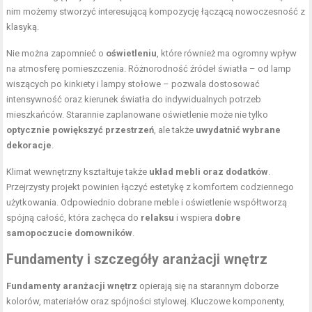
nim możemy stworzyć interesującą kompozycję łączącą nowoczesność z
klasyką.
Nie można zapomnieć o
oświetleniu
, które również ma ogromny wpływ
na atmosferę pomieszczenia. Różnorodność źródeł światła – od lamp
wiszących po kinkiety i lampy stołowe – pozwala dostosować
intensywność oraz kierunek światła do indywidualnych potrzeb
mieszkańców. Starannie zaplanowane oświetlenie może nie tylko
optycznie powiększyć przestrzeń
, ale także
uwydatnić wybrane
dekoracje
.
Klimat wewnętrzny kształtuje także
układ mebli oraz dodatków
.
Przejrzysty projekt powinien łączyć estetykę z komfortem codziennego
użytkowania. Odpowiednio dobrane meble i oświetlenie współtworzą
spójną całość, która zachęca do
relaksu
i wspiera
dobre
samopoczucie domowników
.
Fundamenty i szczegóły aranżacji wnętrz
Fundamenty aranżacji wnętrz
opierają się na starannym doborze
kolorów, materiałów oraz spójności stylowej. Kluczowe komponenty,