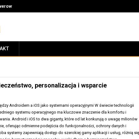
owerowymi: jakość, fachowe doradztwo, ceny i zasady zwrotów
TAKT
eczeństwo, personalizacja i wsparcie
dzy Androidem a iOS jako systemami operacyjnymi W świecie technologii
edniego systemu operacyjnego ma kluczowe znaczenie dla komfortu i
nia. Android i iOS to dwa giganty, które od lat konkurują o uwagę milionów
ie, oferując odmienne podejścia do funkcjonalności, ochrony danych i
 oba systemy zapewniają dostęp do szerokiej gamy aplikacji i usług, różnią si