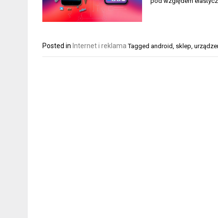
pod względem elastyczn
Posted in
Internet i reklama
Tagged
android
,
sklep
,
urządze