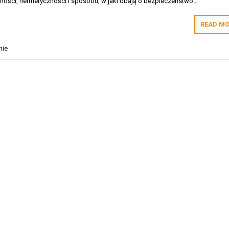
ości, hermetyczności i sposobu, w jaki dbają o bezpieczeństwo…
READ MO
nie