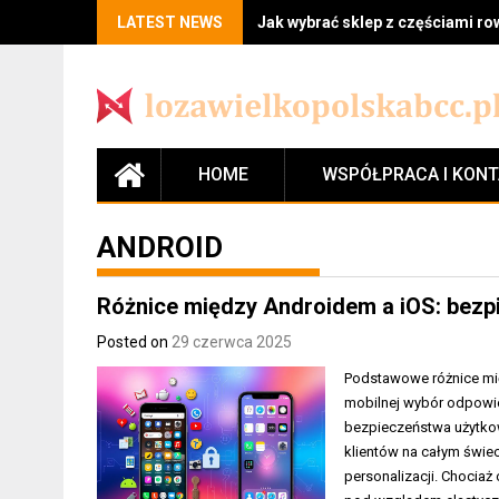
LATEST NEWS
Jak wybrać sklep z częściami r
HOME
WSPÓŁPRACA I KON
ANDROID
Różnice między Androidem a iOS: bezpi
Posted on
29 czerwca 2025
Podstawowe różnice mię
mobilnej wybór odpowi
bezpieczeństwa użytkowa
klientów na całym świec
personalizacji. Chociaż