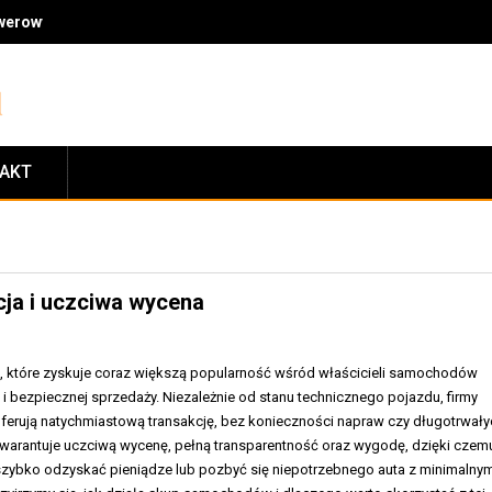
owerowymi: jakość, fachowe doradztwo, ceny i zasady zwrotów
TAKT
cja i uczciwa wycena
e, które zyskuje coraz większą popularność wśród właścicieli samochodów
i bezpiecznej sprzedaży. Niezależnie od stanu technicznego pojazdu, firmy
ferują natychmiastową transakcję, bez konieczności napraw czy długotrwały
 gwarantuje uczciwą wycenę, pełną transparentność oraz wygodę, dzięki czem
szybko odzyskać pieniądze lub pozbyć się niepotrzebnego auta z minimalny