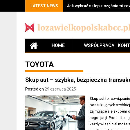
LATEST NEWS
Jak wybrać sklep z częściami r
HOME
WSPÓŁPRACA I KON
TOYOTA
Skup aut – szybka, bezpieczna transak
Posted on
29 czerwca 2025
Skup aut to rozwiązani
poszukujących szybkiej 
zajmujące się skupem o
negocjacji. Proces ten
każdy właściciel może 