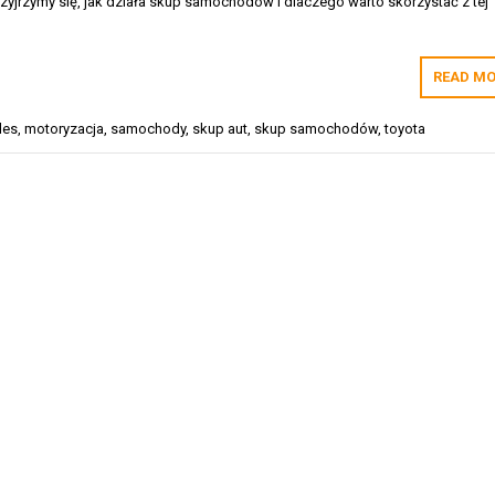
rzyjrzymy się, jak działa skup samochodów i dlaczego warto skorzystać z tej
READ MO
des
,
motoryzacja
,
samochody
,
skup aut
,
skup samochodów
,
toyota