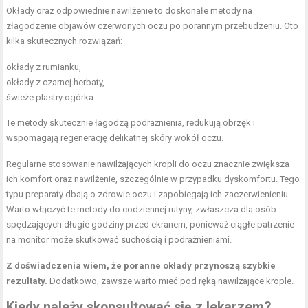
Okłady oraz odpowiednie nawilżenie to doskonałe metody na
złagodzenie objawów czerwonych oczu po porannym przebudzeniu. Oto
kilka skutecznych rozwiązań:
okłady z rumianku,
okłady z czarnej herbaty,
świeże plastry ogórka.
Te metody skutecznie łagodzą podrażnienia, redukują obrzęk i
wspomagają regenerację delikatnej skóry wokół oczu.
Regularne stosowanie nawilżających kropli do oczu znacznie zwiększa
ich komfort oraz nawilżenie, szczególnie w przypadku dyskomfortu. Tego
typu preparaty dbają o zdrowie oczu i zapobiegają ich zaczerwienieniu.
Warto włączyć te metody do codziennej rutyny, zwłaszcza dla osób
spędzających długie godziny przed ekranem, ponieważ ciągłe patrzenie
na monitor może skutkować suchością i podrażnieniami.
Z doświadczenia wiem, że poranne okłady przynoszą szybkie
rezultaty.
Dodatkowo, zawsze warto mieć pod ręką nawilżające krople.
Kiedy należy skonsultować się z lekarzem?