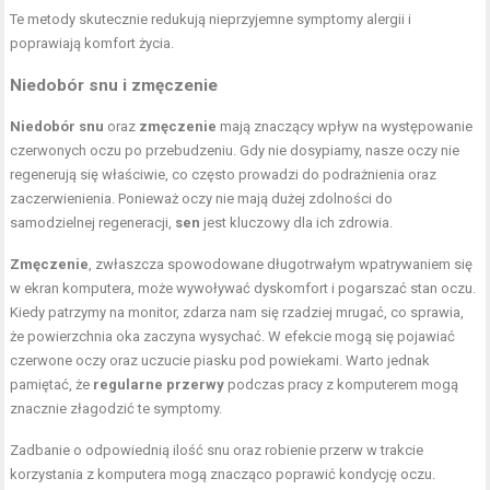
Te metody skutecznie redukują nieprzyjemne symptomy alergii i
poprawiają komfort życia.
Niedobór snu i zmęczenie
Niedobór snu
oraz
zmęczenie
mają znaczący wpływ na występowanie
czerwonych oczu po przebudzeniu. Gdy nie dosypiamy, nasze oczy nie
regenerują się właściwie, co często prowadzi do podrażnienia oraz
zaczerwienienia. Ponieważ oczy nie mają dużej zdolności do
samodzielnej regeneracji,
sen
jest kluczowy dla ich zdrowia.
Zmęczenie
, zwłaszcza spowodowane długotrwałym wpatrywaniem się
w ekran komputera, może wywoływać dyskomfort i pogarszać stan oczu.
Kiedy patrzymy na monitor, zdarza nam się rzadziej mrugać, co sprawia,
że powierzchnia oka zaczyna wysychać. W efekcie mogą się pojawiać
czerwone oczy oraz uczucie piasku pod powiekami. Warto jednak
pamiętać, że
regularne przerwy
podczas pracy z komputerem mogą
znacznie złagodzić te symptomy.
Zadbanie o odpowiednią ilość snu oraz robienie przerw w trakcie
korzystania z komputera mogą znacząco poprawić kondycję oczu.