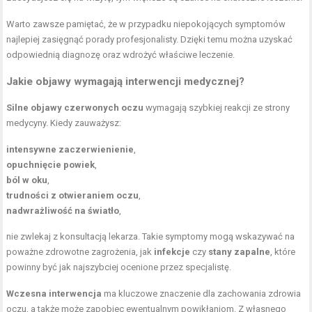
Warto zawsze pamiętać, że w przypadku niepokojących symptomów
najlepiej zasięgnąć porady profesjonalisty. Dzięki temu można uzyskać
odpowiednią diagnozę oraz wdrożyć właściwe leczenie.
Jakie objawy wymagają interwencji medycznej?
Silne objawy czerwonych oczu
wymagają szybkiej reakcji ze strony
medycyny. Kiedy zauważysz:
intensywne zaczerwienienie
,
opuchnięcie powiek
,
ból w oku
,
trudności z otwieraniem oczu
,
nadwrażliwość na światło
,
nie zwlekaj z konsultacją lekarza. Takie symptomy mogą wskazywać na
poważne zdrowotne zagrożenia, jak
infekcje
czy
stany zapalne
, które
powinny być jak najszybciej ocenione przez specjalistę.
Wczesna interwencja
ma kluczowe znaczenie dla zachowania zdrowia
oczu, a także może zapobiec ewentualnym powikłaniom. Z własnego