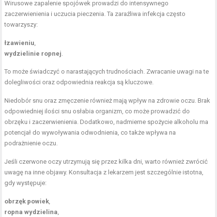
Wirusowe zapalenie spojówek prowadzi do intensywnego
zaczerwienienia i uczucia pieczenia. Ta zaraźliwa infekcja często
towarzyszy:
łzawieniu
,
wydzielinie ropnej
.
To może świadczyć o narastających trudnościach. Zwracanie uwagi na te
dolegliwości oraz odpowiednia reakcja są kluczowe.
Niedobór snu oraz zmęczenie również mają wpływ na zdrowie oczu. Brak
odpowiedniej ilości snu osłabia organizm, co może prowadzić do
obrzęku i zaczerwienienia. Dodatkowo, nadmierne spożycie alkoholu ma
potencjał do wywoływania odwodnienia, co także wpływa na
podrażnienie oczu.
Jeśli czerwone oczy utrzymują się przez kilka dni, warto również zwrócić
uwagę na inne objawy. Konsultacja z lekarzem jest szczególnie istotna,
gdy występuje:
obrzęk powiek
,
ropna wydzielina
,