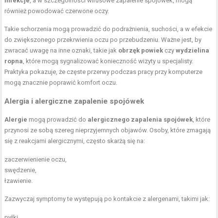
Infekcje
, a w szczególności wirusowe zapalenie spojówek, mogą
również powodować czerwone oczy.
Takie schorzenia mogą prowadzić do podrażnienia, suchości, a w efekcie
do zwiększonego przekrwienia oczu po przebudzeniu. Ważne jest, by
zwracać uwagę na inne oznaki, takie jak
obrzęk powiek
czy
wydzielina
ropna
, które mogą sygnalizować konieczność wizyty u specjalisty.
Praktyka pokazuje, że częste przerwy podczas pracy przy komputerze
mogą znacznie poprawić komfort oczu.
Alergia i alergiczne zapalenie spojówek
Alergie
mogą prowadzić do
alergicznego zapalenia spojówek
, które
przynosi ze sobą szereg nieprzyjemnych objawów. Osoby, które zmagają
się z reakcjami alergicznymi, często skarżą się na:
zaczerwienienie oczu,
swędzenie,
łzawienie.
Zazwyczaj symptomy te występują po kontakcie z alergenami, takimi jak:
pyłki,