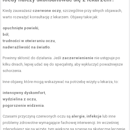
Kiedy zauważasz
czerwone oczy
, szczególnie przy silnych objawach,
warto rozważyć konsultację z lekarzem. Objawy takie jak:
opuchnięte powieki
,
ból
,
trudności w otwieraniu oczu
,
nadwrażliwość na światło
.
Powinny skłonić do działania. Jeśli
zaczerwienienie
nie ustępuje po
kilku dniach, lepiej udać się do specjalisty, aby wykluczyć poważniejsze
schorzenia.
Inne objawy, które mogą wskazywać na potrzebę wizyty u lekarza, to:
intensywny dyskomfort
,
wydzielina z oczu
,
pogorszenie widzenia
.
Czasami przyczyną czerwonych oczu są
alergie
,
infekcje
lub inne
problemy zdrowotne wymagające fachowej interwencji. Im wcześniej
zdecydujesz się na wizytę, tym większe są szanse na skuteczne leczenie.