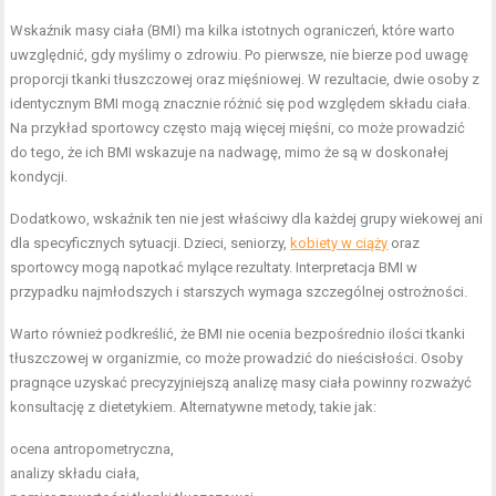
Wskaźnik masy ciała (BMI) ma kilka istotnych ograniczeń, które warto
uwzględnić, gdy myślimy o zdrowiu. Po pierwsze, nie bierze pod uwagę
proporcji tkanki tłuszczowej oraz mięśniowej. W rezultacie, dwie osoby z
identycznym BMI mogą znacznie różnić się pod względem składu ciała.
Na przykład sportowcy często mają więcej mięśni, co może prowadzić
do tego, że ich BMI wskazuje na nadwagę, mimo że są w doskonałej
kondycji.
Dodatkowo, wskaźnik ten nie jest właściwy dla każdej grupy wiekowej ani
dla specyficznych sytuacji. Dzieci, seniorzy,
kobiety w ciąży
oraz
sportowcy mogą napotkać mylące rezultaty. Interpretacja BMI w
przypadku najmłodszych i starszych wymaga szczególnej ostrożności.
Warto również podkreślić, że BMI nie ocenia bezpośrednio ilości tkanki
tłuszczowej w organizmie, co może prowadzić do nieścisłości. Osoby
pragnące uzyskać precyzyjniejszą analizę masy ciała powinny rozważyć
konsultację z dietetykiem. Alternatywne metody, takie jak:
ocena antropometryczna,
analizy składu ciała,