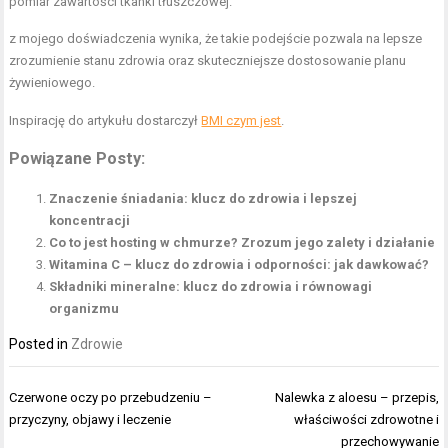
pomiar zawartości tkanki tłuszczowej.
z mojego doświadczenia wynika, że takie podejście pozwala na lepsze
zrozumienie stanu zdrowia oraz skuteczniejsze dostosowanie planu
żywieniowego.
Inspirację do artykułu dostarczył
BMI czym jest
.
Powiązane Posty:
Znaczenie śniadania: klucz do zdrowia i lepszej
koncentracji
Co to jest hosting w chmurze? Zrozum jego zalety i działanie
Witamina C – klucz do zdrowia i odporności: jak dawkować?
Składniki mineralne: klucz do zdrowia i równowagi
organizmu
Posted in
Zdrowie
Nawigacja
Czerwone oczy po przebudzeniu –
Nalewka z aloesu – przepis,
wpisu
przyczyny, objawy i leczenie
właściwości zdrowotne i
przechowywanie