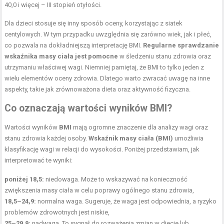
40,0 i więcej – III stopień otyłości.
Dla dzieci stosuje się inny sposób oceny, korzystając z siatek
centylowych. W tym przypadku uwzględnia się zarówno wiek, jak i płeć,
co pozwala na dokładniejszą interpretację BMI.
Regularne sprawdzanie
wskaźnika masy ciała jest pomocne
w śledzeniu stanu zdrowia oraz
utrzymaniu właściwej wagi. Niemniej pamiętaj, że BMI to tylko jeden z
wielu elementów oceny zdrowia. Dlatego warto zwracać uwagę na inne
aspekty, takie jak zrównoważona dieta oraz aktywność fizyczna.
Co oznaczają wartości wyników BMI?
Wartości wyników
BMI
mają ogromne znaczenie dla analizy wagi oraz
stanu zdrowia każdej osoby.
Wskaźnik masy ciała (BMI)
umożliwia
klasyfikację wagi w relacji do wysokości. Poniżej przedstawiam, jak
interpretować te wyniki:
poniżej 18,5:
niedowaga. Może to wskazywać na konieczność
zwiększenia masy ciała w celu poprawy ogólnego stanu zdrowia,
18,5–24,9:
normalna waga. Sugeruje, że waga jest odpowiednia, a ryzyko
problemów zdrowotnych jest niskie,
25–29,9:
nadwaga. To sygnał do rozważenia zmian w diecie lub