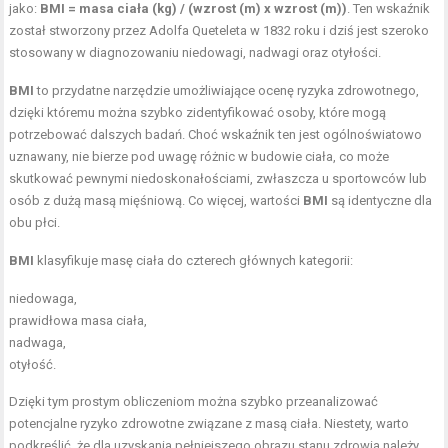
jako:
BMI = masa ciała (kg) / (wzrost (m) x wzrost (m))
. Ten wskaźnik
został stworzony przez Adolfa Queteleta w 1832 roku i dziś jest szeroko
stosowany w diagnozowaniu niedowagi, nadwagi oraz otyłości.
BMI
to przydatne narzędzie umożliwiające ocenę ryzyka zdrowotnego,
dzięki któremu można szybko zidentyfikować osoby, które mogą
potrzebować dalszych badań. Choć wskaźnik ten jest ogólnoświatowo
uznawany, nie bierze pod uwagę różnic w budowie ciała, co może
skutkować pewnymi niedoskonałościami, zwłaszcza u sportowców lub
osób z dużą masą mięśniową. Co więcej, wartości
BMI
są identyczne dla
obu płci.
BMI
klasyfikuje masę ciała do czterech głównych kategorii:
niedowaga,
prawidłowa masa ciała,
nadwaga,
otyłość.
Dzięki tym prostym obliczeniom można szybko przeanalizować
potencjalne ryzyko zdrowotne związane z masą ciała. Niestety, warto
podkreślić, że dla uzyskania pełniejszego obrazu stanu zdrowia należy