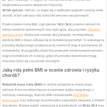
zwiększenia poziomu aktywności fizycznej,
30 lub wyższe:
otyłość, co wiąże się z większym ryzykiem rozwoju wielu
chorób, w tym cukrzycy oraz schorzeń sercowo-naczyniowych.
Przekroczenie normy BMI, czyli zakresu
18,5–24,9
, powinno skłonić do
rewizji nawyków żywieniowych oraz stylu życia, aby poprawić
zdrowie i
samopoczucie
. Ważne jest również, aby pamiętać, że interpretacja
wyników BMI u dzieci odbywa się w kontekście percentyli. To wskazuje na
potrzebę elastycznego podejścia przy ocenie ich wagi w porównaniu do
rówieśników. W przypadku dzieci kluczowe jest monitorowanie wzrostu i
wagi w kontekście ich rozwoju, gdyż ich potrzeby żywieniowe mogą
znacznie różnić się od potrzeb dorosłych.
Jaką rolę pełni BMI w ocenie zdrowia i ryzyku
chorób?
Wskaźnik masy ciała (BMI)
to istotne narzędzie w ocenie stanu
zdrowia, które umożliwia lepsze zrozumienie ryzyka związanego z
otyłością i niedowagą. Wartość BMI odzwierciedla
ilość tkanki
tłuszczowej
oraz wskazuje na potencjalne zagrożenia związane z różnymi
chorobami. Wyższe wyniki, zwłaszcza w przedziałach od
25 do 29,9
oraz