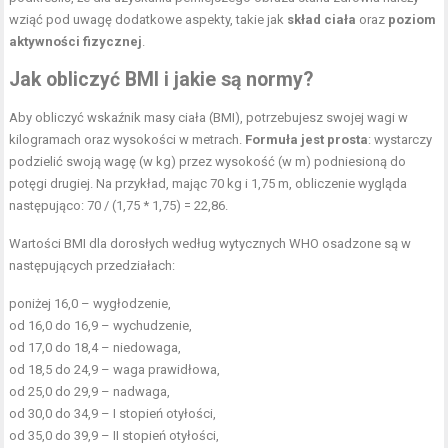
wziąć pod uwagę dodatkowe aspekty, takie jak
skład ciała
oraz
poziom
aktywności fizycznej
.
Jak obliczyć BMI i jakie są normy?
Aby obliczyć wskaźnik masy ciała (BMI), potrzebujesz swojej wagi w
kilogramach oraz wysokości w metrach.
Formuła jest prosta
: wystarczy
podzielić swoją wagę (w kg) przez wysokość (w m) podniesioną do
potęgi drugiej. Na przykład, mając 70 kg i 1,75 m, obliczenie wygląda
następująco: 70 / (1,75 * 1,75) = 22,86.
Wartości BMI dla dorosłych według wytycznych WHO osadzone są w
następujących przedziałach:
poniżej 16,0 – wygłodzenie,
od 16,0 do 16,9 – wychudzenie,
od 17,0 do 18,4 – niedowaga,
od 18,5 do 24,9 – waga prawidłowa,
od 25,0 do 29,9 – nadwaga,
od 30,0 do 34,9 – I stopień otyłości,
od 35,0 do 39,9 – II stopień otyłości,