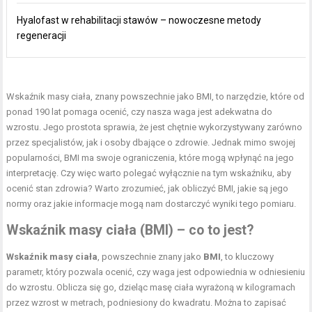
Hyalofast w rehabilitacji stawów – nowoczesne metody
regeneracji
Wskaźnik masy ciała, znany powszechnie jako BMI, to narzędzie, które od
ponad 190 lat pomaga ocenić, czy nasza waga jest adekwatna do
wzrostu. Jego prostota sprawia, że jest chętnie wykorzystywany zarówno
przez specjalistów, jak i osoby dbające o zdrowie. Jednak mimo swojej
popularności, BMI ma swoje ograniczenia, które mogą wpłynąć na jego
interpretację. Czy więc warto polegać wyłącznie na tym wskaźniku, aby
ocenić stan zdrowia? Warto zrozumieć, jak obliczyć BMI, jakie są jego
normy oraz jakie informacje mogą nam dostarczyć wyniki tego pomiaru.
Wskaźnik masy ciała (BMI) – co to jest?
Wskaźnik masy ciała
, powszechnie znany jako
BMI
, to kluczowy
parametr, który pozwala ocenić, czy waga jest odpowiednia w odniesieniu
do wzrostu. Oblicza się go, dzieląc masę ciała wyrażoną w kilogramach
przez wzrost w metrach, podniesiony do kwadratu. Można to zapisać