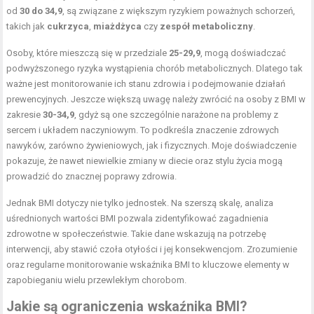
od
30 do 34,9
, są związane z większym ryzykiem poważnych schorzeń,
takich jak
cukrzyca
,
miażdżyca
czy
zespół metaboliczny
.
Osoby, które mieszczą się w przedziale
25-29,9
, mogą doświadczać
podwyższonego ryzyka wystąpienia chorób metabolicznych. Dlatego tak
ważne jest monitorowanie ich stanu zdrowia i podejmowanie działań
prewencyjnych. Jeszcze większą uwagę należy zwrócić na osoby z BMI w
zakresie
30-34,9
, gdyż są one szczególnie narażone na problemy z
sercem i układem naczyniowym. To podkreśla znaczenie zdrowych
nawyków, zarówno żywieniowych, jak i fizycznych. Moje doświadczenie
pokazuje, że nawet niewielkie zmiany w diecie oraz stylu życia mogą
prowadzić do znacznej poprawy zdrowia.
Jednak BMI dotyczy nie tylko jednostek. Na szerszą skalę, analiza
uśrednionych wartości BMI pozwala zidentyfikować zagadnienia
zdrowotne w społeczeństwie. Takie dane wskazują na potrzebę
interwencji, aby stawić czoła otyłości i jej konsekwencjom. Zrozumienie
oraz regularne monitorowanie wskaźnika BMI to kluczowe elementy w
zapobieganiu wielu przewlekłym chorobom.
Jakie są ograniczenia wskaźnika BMI?