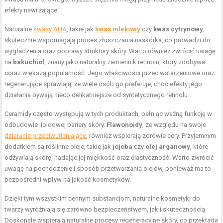
efekty nawilżające.
Naturalne
kwasy AHA
, takie jak
kwas mlekowy
czy
kwas cytrynowy
,
skutecznie wspomagają proces złuszczania naskórka, co prowadzi do
wygładzenia oraz poprawy struktury skóry. Warto również zwrócić uwagę
na
bakuchiol
, znany jako naturalny zamiennik retinolu, który zdobywa
coraz większą popularność. Jego właściwości przeciwstarzeniowe oraz
regenerujące sprawiają, że wiele osób go preferuje, choć efekty jego
działania bywają nieco delikatniejsze od syntetycznego retinolu.
Ceramidy często występują w tych produktach, pełniąc ważną funkcję w
odbudowie lipidowej bariery skóry.
Flawonoidy
, ze względu na swoje
działanie przeciwutleniające
, również wspierają zdrowie cery. Przyjemnym
dodatkiem są roślinne oleje, takie jak
jojoba
czy
olej arganowy
, które
odżywiają skórę, nadając jej miękkość oraz elastyczność. Warto zwrócić
uwagę na pochodzenie i sposób przetwarzania olejów, ponieważ ma to
bezpośredni wpływ na jakość kosmetyków.
Dzięki tym wszystkim cennym substancjom, naturalne kosmetyki do
twarzy wyróżniają się zarówno bezpieczeństwem, jak i skutecznością.
Doskonale wspierają naturalne procesy regeneracyjne skóry, co przekłada