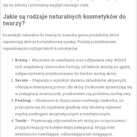
się na zdrowy i promienny wygląd naszego ciała.
Jakie są rodzaje naturalnych kosmetyków do
twarzy?
Kosmetyki naturalne do twarzy to szeroka gama produktów, które
zapewniają skórze kompleksową opiekę. Poniżej przedstawiam
najważniejsze rodzaje takich kosmetyków:
Kremy
– Kluczowe do nawilżania oraz odżywiania cery. Wśród
nich znajdziemy różnorodne formuły, od lekkich emulsji po gęste,
odżywcze kremy przystosowane do bardzo suchej skóry.
Serum
– Preparaty o wysokim stężeniu składników aktywnych,
oferujące intensywną pomoc dla skóry. Doskonale sprawdzają się
w pielęgnacji zmarszczek, przebarwień czy problemu suchej cery.
Peelingi
– Skuteczne w złuszczaniu martwego naskórka, co
przyczynia się do uzyskania gładkiej cery. Możemy wybierać
między peelingami enzymatycznymi a mechanicznymi.
Toniki
– Przywracają odpowiednie pH skóry po oczyszczeniu i
przygotowują ją na kolejne etapy pielęgnacji. Mogą mieć
właściwości nawilżające, odświeżające lub ściągające.