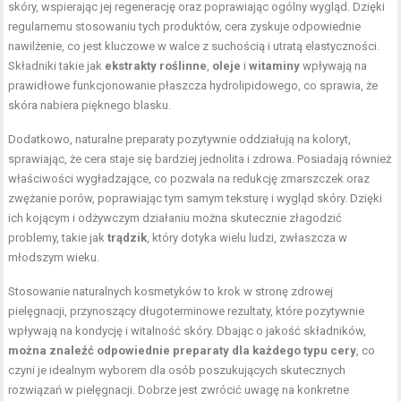
skóry, wspierając jej regenerację oraz poprawiając ogólny wygląd. Dzięki
regularnemu stosowaniu tych produktów, cera zyskuje odpowiednie
nawilżenie, co jest kluczowe w walce z suchością i utratą elastyczności.
Składniki takie jak
ekstrakty roślinne
,
oleje
i
witaminy
wpływają na
prawidłowe funkcjonowanie płaszcza hydrolipidowego, co sprawia, że
skóra nabiera pięknego blasku.
Dodatkowo, naturalne preparaty pozytywnie oddziałują na koloryt,
sprawiając, że cera staje się bardziej jednolita i zdrowa. Posiadają również
właściwości wygładzające, co pozwala na redukcję zmarszczek oraz
zwężanie porów, poprawiając tym samym teksturę i wygląd skóry. Dzięki
ich kojącym i odżywczym działaniu można skutecznie złagodzić
problemy, takie jak
trądzik
, który dotyka wielu ludzi, zwłaszcza w
młodszym wieku.
Stosowanie naturalnych kosmetyków to krok w stronę zdrowej
pielęgnacji, przynoszący długoterminowe rezultaty, które pozytywnie
wpływają na kondycję i witalność skóry. Dbając o jakość składników,
można znaleźć odpowiednie preparaty dla każdego typu cery
, co
czyni je idealnym wyborem dla osób poszukujących skutecznych
rozwiązań w pielęgnacji. Dobrze jest zwrócić uwagę na konkretne