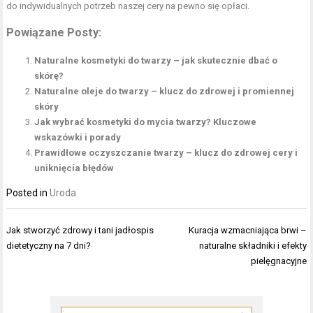
do indywidualnych potrzeb naszej cery na pewno się opłaci.
Powiązane Posty:
Naturalne kosmetyki do twarzy – jak skutecznie dbać o
skórę?
Naturalne oleje do twarzy – klucz do zdrowej i promiennej
skóry
Jak wybrać kosmetyki do mycia twarzy? Kluczowe
wskazówki i porady
Prawidłowe oczyszczanie twarzy – klucz do zdrowej cery i
uniknięcia błędów
Posted in
Uroda
Nawigacja
Jak stworzyć zdrowy i tani jadłospis
Kuracja wzmacniająca brwi –
wpisu
dietetyczny na 7 dni?
naturalne składniki i efekty
pielęgnacyjne