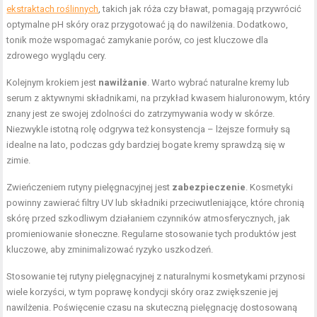
ekstraktach roślinnych
, takich jak róża czy bławat, pomagają przywrócić
optymalne pH skóry oraz przygotować ją do nawilżenia. Dodatkowo,
tonik może wspomagać zamykanie porów, co jest kluczowe dla
zdrowego wyglądu cery.
Kolejnym krokiem jest
nawilżanie
. Warto wybrać naturalne kremy lub
serum z aktywnymi składnikami, na przykład kwasem hialuronowym, który
znany jest ze swojej zdolności do zatrzymywania wody w skórze.
Niezwykle istotną rolę odgrywa też konsystencja – lżejsze formuły są
idealne na lato, podczas gdy bardziej bogate kremy sprawdzą się w
zimie.
Zwieńczeniem rutyny pielęgnacyjnej jest
zabezpieczenie
. Kosmetyki
powinny zawierać filtry UV lub składniki przeciwutleniające, które chronią
skórę przed szkodliwym działaniem czynników atmosferycznych, jak
promieniowanie słoneczne. Regularne stosowanie tych produktów jest
kluczowe, aby zminimalizować ryzyko uszkodzeń.
Stosowanie tej rutyny pielęgnacyjnej z naturalnymi kosmetykami przynosi
wiele korzyści, w tym poprawę kondycji skóry oraz zwiększenie jej
nawilżenia. Poświęcenie czasu na skuteczną pielęgnację dostosowaną