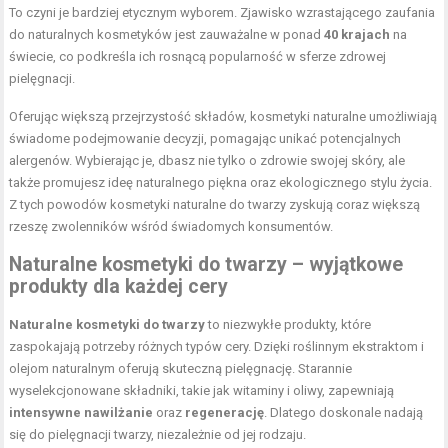
To czyni je bardziej etycznym wyborem. Zjawisko wzrastającego zaufania
do naturalnych kosmetyków jest zauważalne w ponad
40 krajach
na
świecie, co podkreśla ich rosnącą popularność w sferze zdrowej
pielęgnacji.
Oferując większą przejrzystość składów, kosmetyki naturalne umożliwiają
świadome podejmowanie decyzji, pomagając unikać potencjalnych
alergenów. Wybierając je, dbasz nie tylko o zdrowie swojej skóry, ale
także promujesz ideę naturalnego piękna oraz ekologicznego stylu życia.
Z tych powodów kosmetyki naturalne do twarzy zyskują coraz większą
rzeszę zwolenników wśród świadomych konsumentów.
Naturalne kosmetyki do twarzy – wyjątkowe
produkty dla każdej cery
Naturalne kosmetyki do twarzy
to niezwykłe produkty, które
zaspokajają potrzeby różnych typów cery. Dzięki roślinnym ekstraktom i
olejom naturalnym oferują skuteczną pielęgnację. Starannie
wyselekcjonowane składniki, takie jak witaminy i oliwy, zapewniają
intensywne nawilżanie
oraz
regenerację
. Dlatego doskonale nadają
się do pielęgnacji twarzy, niezależnie od jej rodzaju.