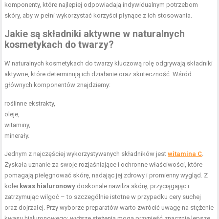
komponenty, które najlepiej odpowiadają indywidualnym potrzebom
skóry, aby w pełni wykorzystać korzyści płynące z ich stosowania.
Jakie są składniki aktywne w naturalnych
kosmetykach do twarzy?
W naturalnych kosmetykach do twarzy kluczową rolę odgrywają składniki
aktywne, które determinują ich działanie oraz skuteczność. Wśród
głównych komponentów znajdziemy:
roślinne ekstrakty,
oleje,
witaminy,
minerały.
Jednym z najczęściej wykorzystywanych składników jest
witamina C
.
Zyskała uznanie za swoje rozjaśniające i ochronne właściwości, które
pomagają pielęgnować skórę, nadając jej zdrowy i promienny wygląd. Z
kolei
kwas hialuronowy
doskonale nawilża skórę, przyciągając i
zatrzymując wilgoć – to szczególnie istotne w przypadku cery suchej
oraz dojrzałej. Przy wyborze preparatów warto zwrócić uwagę na stężenie
kwasu hialuronowego; wyższe stężenia mogą przynieść znacznie lepsze