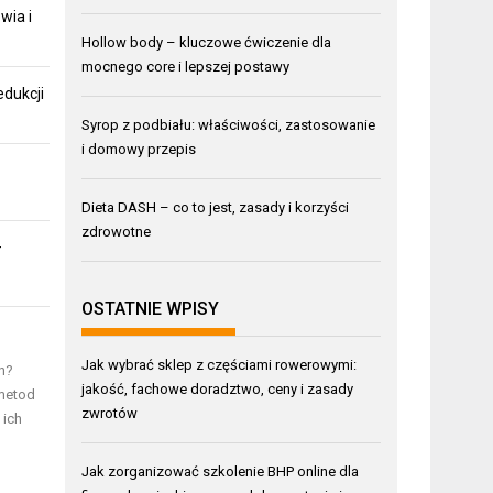
wia i
Hollow body – kluczowe ćwiczenie dla
mocnego core i lepszej postawy
edukcji
Syrop z podbiału: właściwości, zastosowanie
i domowy przepis
Dieta DASH – co to jest, zasady i korzyści
zdrowotne
–
OSTATNIE WPISY
Jak wybrać sklep z częściami rowerowymi:
n?
jakość, fachowe doradztwo, ceny i zasady
 metod
zwrotów
 ich
Jak zorganizować szkolenie BHP online dla