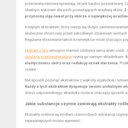
przeciwstarzeniowe sprawiają, że jest bardzo poszukiwany. Co
idealnym wyborem dla osób posiadających wrażliwą skórę.
Z 
przynoszą ulgę nawet przy skórze o największej wrażliw
Kolejnym ekstraktem, który cieszy się dużym zainteresowaniem,
skutecznie chroni cerę przed szkodliwym działaniem wolnych
Regularne stosowanie takich kosmetyków może znacząco pop
Ekstrakt z liści
winogron również zdobywa serca wielu osób. 
działanie przeciwutleniające
czynią go cennym składnikiem.
S
elastyczności skóry oraz redukcję oznak starzenia.
Przek
czasie.
Nie sposób pominąć ekstraktów z wąkroty azjatyckiej i rumiank
Każdy z tych ekstraktów dysponuje swoimi unikalnymi wł
dobór odpowiedniego składnika może w znaczący sposób wpły
Jakie substancje czynne zawierają ekstrakty rośl
Ekstrakty roślinne są źródłem różnorodnych substancji czynn
najważniejszych można wymienić: