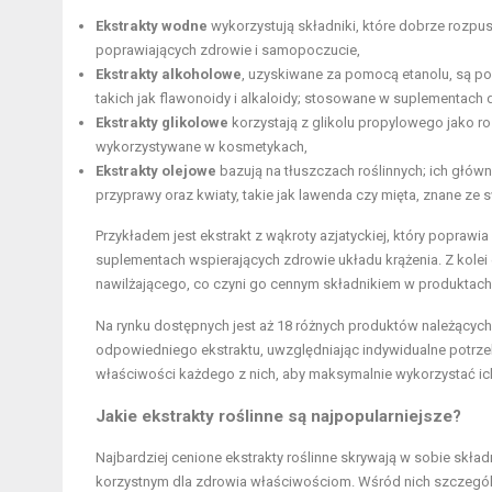
Ekstrakty wodne
wykorzystują składniki, które dobrze rozpu
poprawiających zdrowie i samopoczucie,
Ekstrakty alkoholowe
, uzyskiwane za pomocą etanolu, są p
takich jak flawonoidy i alkaloidy; stosowane w suplementach d
Ekstrakty glikolowe
korzystają z glikolu propylowego jako r
wykorzystywane w kosmetykach,
Ekstrakty olejowe
bazują na tłuszczach roślinnych; ich głów
przyprawy oraz kwiaty, takie jak lawenda czy mięta, znane ze
Przykładem jest ekstrakt z wąkroty azjatyckiej, który popraw
suplementach wspierających zdrowie układu krążenia. Z kolei 
nawilżającego, co czyni go cennym składnikiem w produktach 
Na rynku dostępnych jest aż 18 różnych produktów należących
odpowiedniego ekstraktu, uwzględniając indywidualne potrz
właściwości każdego z nich, aby maksymalnie wykorzystać ich
Jakie ekstrakty roślinne są najpopularniejsze?
Najbardziej cenione ekstrakty roślinne skrywają w sobie skła
korzystnym dla zdrowia właściwościom. Wśród nich szczegól