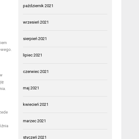
październik 2021
wrzesień 2021
sierpień 2021
niem
iowego.
lipiec 2021
czerwiec 2021
 w
ję
maj 2021
nia.
kwiecień 2021
rzede
marzec 2021
óźnia
styczeń 2021