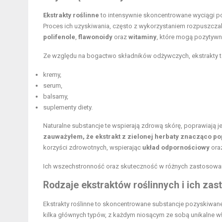
Ekstrakty roślinne
to intensywnie skoncentrowane wyciągi pozy
Proces ich uzyskiwania, często z wykorzystaniem rozpuszczaln
polifenole
,
flawonoidy
oraz
witaminy
, które mogą pozytywn
Ze względu na bogactwo składników odżywczych, ekstrakty t
kremy,
serum,
balsamy,
suplementy diety.
Naturalne substancje te wspierają zdrową skórę, poprawiają j
zauważyłem, że ekstrakt z zielonej herbaty znacząco po
korzyści zdrowotnych, wspierając
układ odpornościowy
ora
Ich wszechstronność oraz skuteczność w różnych zastosowa
Rodzaje ekstraktów roślinnych i ich za
Ekstrakty roślinne to skoncentrowane substancje pozyskiwane 
kilka głównych typów, z każdym niosącym ze sobą unikalne w