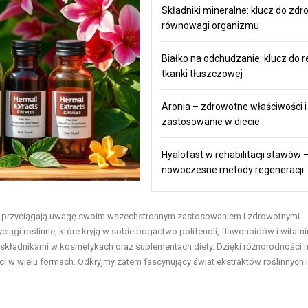
Składniki mineralne: klucz do zdro
równowagi organizmu
Białko na odchudzanie: klucz do r
tkanki tłuszczowej
Aronia – zdrowotne właściwości i
zastosowanie w diecie
Hyalofast w rehabilitacji stawów 
nowoczesne metody regeneracji
ków przyciągają uwagę swoim wszechstronnym zastosowaniem i zdrowotnymi
ągi roślinne, które kryją w sobie bogactwo polifenoli, flawonoidów i witami
ymi składnikami w kosmetykach oraz suplementach diety. Dzięki różnorodności
 w wielu formach. Odkryjmy zatem fascynujący świat ekstraktów roślinnych i