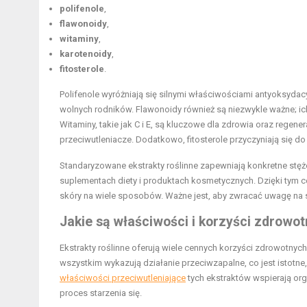
polifenole
,
flawonoidy
,
witaminy
,
karotenoidy
,
fitosterole
.
Polifenole wyróżniają się silnymi właściwościami antyoksyda
wolnych rodników. Flawonoidy również są niezwykle ważne; 
Witaminy, takie jak C i E, są kluczowe dla zdrowia oraz regener
przeciwutleniacze. Dodatkowo, fitosterole przyczyniają się d
Standaryzowane ekstrakty roślinne zapewniają konkretne stęż
suplementach diety i produktach kosmetycznych. Dzięki tym 
skóry na wiele sposobów. Ważne jest, aby zwracać uwagę na 
Jakie są właściwości i korzyści zdrowo
Ekstrakty roślinne oferują wiele cennych korzyści zdrowotny
wszystkim wykazują działanie przeciwzapalne, co jest istotn
właściwości przeciwutleniające
tych ekstraktów wspierają org
proces starzenia się.