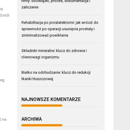
firmy: obowiązki, proces, dokumentacja i
zaliczenie
ce.
d nich
Rehabilitacja po prostatektomii: jak wrócić do
sprawności po operacji usunięcia prostaty i
zminimalizować powikłania
Składniki mineralne: klucz do zdrowia i
równowagi organizmu
Białko na odchudzanie: klucz do redukcji
tkanki tłuszczowej
reg
NAJNOWSZE KOMENTARZE
ARCHIWA
ć na