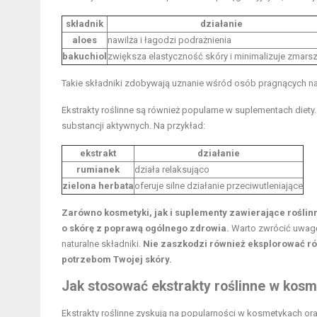
składnik
działanie
aloes
nawilża i łagodzi podrażnienia
bakuchiol
zwiększa elastyczność skóry i minimalizuje zmars
Takie składniki zdobywają uznanie wśród osób pragnących na
Ekstrakty roślinne są również popularne w suplementach diet
substancji aktywnych. Na przykład:
ekstrakt
działanie
rumianek
działa relaksująco
zielona herbata
oferuje silne
działanie przeciwutleniające
Zarówno kosmetyki, jak i suplementy zawierające roślinn
o skórę z poprawą ogólnego zdrowia.
Warto zwrócić uwagę 
naturalne składniki.
Nie zaszkodzi również eksplorować róż
potrzebom Twojej skóry.
Jak stosować ekstrakty roślinne w kos
Ekstrakty roślinne zyskują na popularności w kosmetykach or