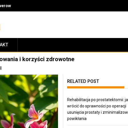
owerowymi: jakość, fachowe doradztwo, ceny i zasady zwrotów
TAKT
sowania i korzyści zdrowotne
l
RELATED POST
Rehabilitacja po prostatektomii: j
wrócić do sprawności po operacji
usunięcia prostaty i zminimalizo
powikłania