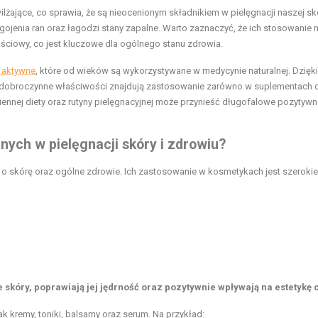
lżające, co sprawia, że są nieocenionym składnikiem w pielęgnacji naszej sk
s gojenia ran oraz łagodzi stany zapalne. Warto zaznaczyć, że ich stosowanie
ściowy, co jest kluczowe dla ogólnego stanu zdrowia.
i aktywne
, które od wieków są wykorzystywane w medycynie naturalnej. Dzięki
dobroczynne właściwości znajdują zastosowanie zarówno w suplementach di
nnej diety oraz rutyny pielęgnacyjnej może przynieść długofalowe pozytywn
nych w pielęgnacji skóry i zdrowiu?
 o skórę oraz ogólne zdrowie. Ich zastosowanie w kosmetykach jest szerokie
skóry, poprawiają jej jędrność oraz pozytywnie wpływają na estetykę c
ak kremy, toniki, balsamy oraz serum. Na przykład: