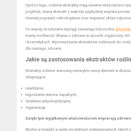
Oprócz tego, roślinne ekstrakty mają świetne właściwości nawi
przykład, znany ekstrakt z wąkroty azjatyckiej wspiera proce
również poprawić mikrokrążenie oraz wspierać układ odporno
Co więcej, te naturalne wyciągi zawierają różnorodne
składnik
mamy możliwość dbania o zdrowie w sposób organiczny. Ich 
i kosmetykach. Wprowadzenie ekstraktów roślinnych do codzie
dla naszego zdrowia.
Jakie są zastosowania ekstraktów roślin
Ekstrakty roślinne stanowią niezwykle cenny element w dbaniu
obejmujące:
nawilżanie,
łagodzenie stanów zapalnych,
działanie antyoksydacyjne,
regenerację.
Dzięki tym wyjątkowym właściwościom wspierają zdrowie 
Można je znaleźć w wielu produktach pielęgnacyjnych, takich j