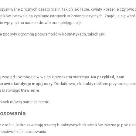
skiwane z różnych części roślin, takich jak liście, kwiaty, korzenie czy owo
ików, pozwala na zyskanie istotnych substancji czynnych. Znajdują się wśró
ie wpłynąć na nasze zdrowie oraz pielęgnację.
e zdobyły ogromną popularność w kosmetykach, takich jak:
ej wygląd i pomagają w walce z oznakami starzenia.
Na przykład, sam
prawia kondycję mojej cery.
Dodatkowo, ekstrakty roślinne przynoszą sze
z ułatwiając
trawienie
.
niach mówią same za siebie.
stosowania
z roślin, które zawierają szereg bioaktywnych składników. Można je podzieli
łaściwości i zastosowania.