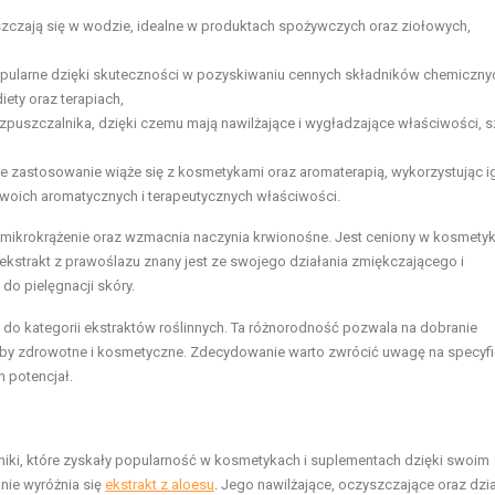
szczają się w wodzie, idealne w produktach spożywczych oraz ziołowych,
opularne dzięki skuteczności w pozyskiwaniu cennych składników chemiczny
iety oraz terapiach,
ozpuszczalnika, dzięki czemu mają nawilżające i wygładzające właściwości, 
ne zastosowanie wiąże się z kosmetykami oraz aromaterapią, wykorzystując ig
 swoich aromatycznych i terapeutycznych właściwości.
ia mikrokrążenie oraz wzmacnia naczynia krwionośne. Jest ceniony w kosmetyk
ekstrakt z prawoślazu znany jest ze swojego działania zmiękczającego i
do pielęgnacji skóry.
 do kategorii ekstraktów roślinnych. Ta różnorodność pozwala na dobranie
eby zdrowotne i kosmetyczne. Zdecydowanie warto zwrócić uwagę na specyf
 potencjał.
dniki, które zyskały popularność w kosmetykach i suplementach dzięki swoim
nie wyróżnia się
ekstrakt z aloesu
. Jego nawilżające, oczyszczające oraz dzi