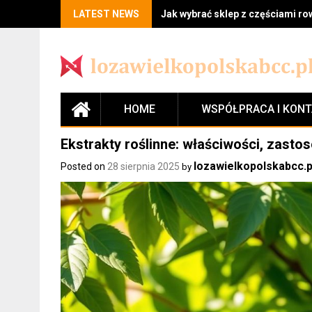
LATEST NEWS
Jak wybrać sklep z częściami r
HOME
WSPÓŁPRACA I KON
Ekstrakty roślinne: właściwości, zasto
lozawielkopolskabcc.p
Posted on
28 sierpnia 2025
by