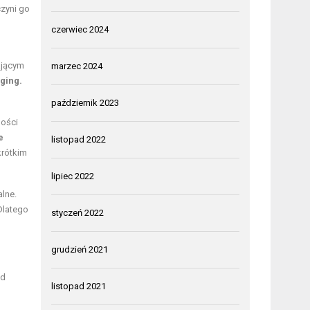
czyni go
czerwiec 2024
ającym
marzec 2024
ging.
październik 2023
ności
e
listopad 2022
krótkim
lipiec 2022
alne.
latego
styczeń 2022
grudzień 2021
ód
listopad 2021