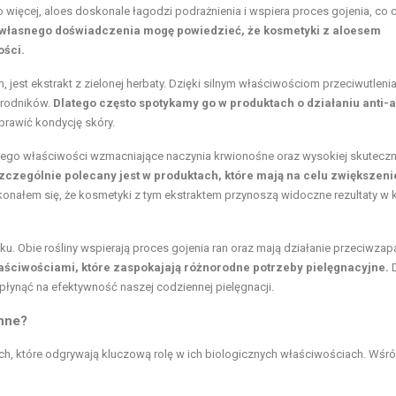
 więcej, aloes doskonale łagodzi podrażnienia i wspiera proces gojenia, co 
własnego doświadczenia mogę powiedzieć, że kosmetyki z aloesem
ości.
 jest ekstrakt z zielonej herbaty. Dzięki silnym właściwościom przeciwutleni
 rodników.
Dlatego często spotykamy go w produktach o działaniu anti-a
rawić kondycję skóry.
Jego właściwości wzmacniające naczynia krwionośne oraz wysokiej skutecz
zczególnie polecany jest w produktach, które mają na celu zwiększeni
onałem się, że kosmetyki z tym ekstraktem przynoszą widoczne rezultaty w 
u. Obie rośliny wspierają proces gojenia ran oraz mają działanie przeciwzap
aściwościami, które zaspokajają różnorodne potrzeby pielęgnacyjne.
D
nąć na efektywność naszej codziennej pielęgnacji.
inne?
ych, które odgrywają kluczową rolę w ich biologicznych właściwościach. Wśr