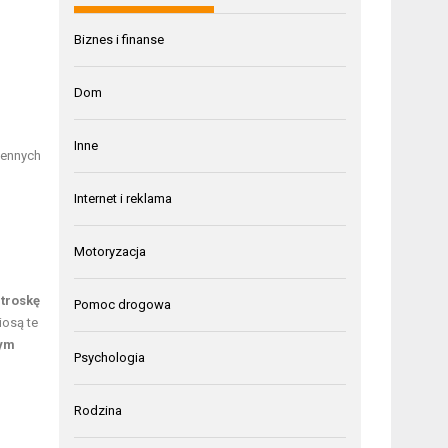
Biznes i finanse
Dom
Inne
cennych
Internet i reklama
Motoryzacja
 troskę
Pomoc drogowa
iosą te
nym
Psychologia
Rodzina