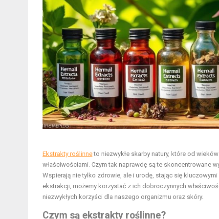
Ekstrakty roślinne
to niezwykłe skarby natury, które od wie
właściwościami. Czym tak naprawdę są te skoncentrowane wyci
Wspierają nie tylko zdrowie, ale i urodę, stając się kluczow
ekstrakcji, możemy korzystać z ich dobroczynnych właściwości
niezwykłych korzyści dla naszego organizmu oraz skóry.
Czym są ekstrakty roślinne?