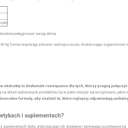
zczki
turalnie pielęgnować swoją skórę.
y. W tej formie wspierają zdrowie i samopoczucie, dostarczając organizmowi 
e ekstrakty to doskonałe rozwiązanie dla tych, którzy pragną połączyć
na skład wybieranych produktów, by w pełni cieszyć się korzyściami, jakie n
norodne formuły, aby znaleźć te, które najlepiej odpowiadają unikal
metykach i suplementach?
az suplementach diety, wzbogacając ich działanie i wpływając pozytywnie na