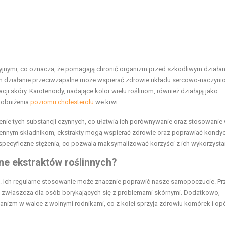
cyjnymi, co oznacza, że pomagają chronić organizm przed szkodliwym działa
ich działanie przeciwzapalne może wspierać zdrowie układu sercowo-naczyn
acji skóry. Karotenoidy, nadające kolor wielu roślinom, również działają jako
o obniżenia
poziomu cholesterolu
we krwi.
enie tych substancji czynnych, co ułatwia ich porównywanie oraz stosowanie
cennym składnikom, ekstrakty mogą wspierać zdrowie oraz poprawiać kondyc
specyficzne stężenia, co pozwala maksymalizować korzyści z ich wykorzysta
tne ekstraktów roślinnych?
ch. Ich regularne stosowanie może znacznie poprawić nasze samopoczucie. P
e, zwłaszcza dla osób borykających się z problemami skórnymi. Dodatkowo,
anizm w walce z wolnymi rodnikami, co z kolei sprzyja zdrowiu komórek i op