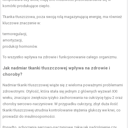
komórki produkujące ciepło.
Tkanka tłuszczowa, poza swoją rolą magazynującą energię, ma również
kluczowe znaczenie w:
termoregulacji,
amortyzacji,
produkcji hormonów.
To wszystko wpływa na zdrowie i funkcjonowanie całego organizmu.
Jak
nadmiar tkanki tłuszczowej
wpływa na zdrowie i
choroby?
Nadmiar tkanki tłuszczowej wiąże się z wieloma poważnymi problemami
zdrowotnymi. Otyłość, która stała się jednym z głównych wyzwań XXI
wieku, znacząco zwiększa ryzyko zachorowania na cukrzycę typu 2 oraz
choroby sercowo-naczyniowe. W przypadku cukrzycy, zbyt duża ilość
tkanki tłuszczowej utrudnia kontrolowanie stężenia glukozy we krwi, co
prowadzi do insulinooporności.
Ponadto, schorzenia sercowo-naczyniowe, takie jak nadciśnienie czy