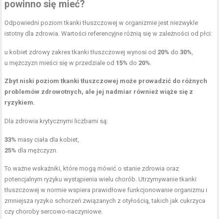
powinno się mieć?
Odpowiedni poziom tkanki tłuszczowej w organizmie jest niezwykle
istotny dla zdrowia. Wartości referencyjne różnią się w zależności od płci:
u kobiet zdrowy zakres tkanki tłuszczowej wynosi od
20%
do
30%
,
u mężczyzn mieści się w przedziale od
15%
do
20%
.
Zbyt niski poziom tkanki tłuszczowej może prowadzić do różnych
problemów zdrowotnych, ale jej nadmiar również wiąże się z
ryzykiem.
Dla zdrowia krytycznymi liczbami są:
33%
masy ciała dla kobiet,
25%
dla mężczyzn.
To ważne wskaźniki, które mogą mówić o stanie zdrowia oraz
potencjalnym ryzyku wystąpienia wielu chorób. Utrzymywanie tkanki
tłuszczowej w normie wspiera prawidłowe funkcjonowanie organizmu i
zmniejsza ryzyko schorzeń związanych z otyłością, takich jak cukrzyca
czy choroby sercowo-naczyniowe.