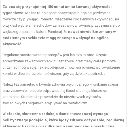
Zaleca się przynajmniej 150 minut umiarkowanej aktywności
tygodniowo.
Można to osiągnąć spacerując, biegając, jeżdżąc na
rowerze czy pływając. Ponadto, włączenie codziennych aktywności, na
przykład wybieranie schodów zamiast windy, również przyczynia się do
większego spalania kalorii. Pamiętaj, że
nawet niewielkie zmiany w
codziennym rozkładzie mogą znacząco wpłynąć na ogólną
aktywność.
Regularne monitorowanie postępów jest bardzo istotne. Częste
sprawdzanie zawartości tkanki tłuszczowej oraz masy ciała pomoże
utrzymać motywację. Takie podejście umożliwia również wprowadzenie
korekt w diecie oraz planie ćwiczeń, gdy zajdzie taka potrzeba.
Należy też pamiętać o kwestii zdrowia psychicznego – unikanie stresu
oraz zapewnienie sobie odpowiedniej ilości snu mają kluczowe
znaczenie. Stres może prowadzić do niezdrowych wyborów
żywieniowych i negatywnie wpływać na metabolizm.
W efekcie, skuteczna redukcja tkanki tłuszczowej wymaga
holistycznego podejścia, które łączy zdrowe odżywianie, regularną
aktywność fizyczną oraz dbałość o samopoczucie psychiczne.