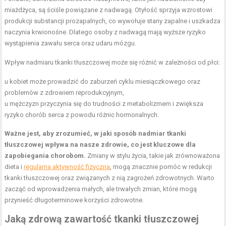
miażdżyca, są ściśle powiązane z nadwagą. Otyłość sprzyja wzrostowi
produkcji substancji prozapalnych, co wywołuje stany zapalne i uszkadza
naczynia krwionośne. Dlatego osoby z nadwagą mają wyższe ryzyko
wystąpienia zawału serca oraz udaru mózgu.
Wpływ nadmiaru tkanki tłuszczowej może się różnić w zależności od płci:
u kobiet może prowadzić do zaburzeń cyklu miesiączkowego oraz
problemów z zdrowiem reprodukcyjnym,
u mężczyzn przyczynia się do trudności z metabolizmem i zwiększa
ryzyko chorób serca z powodu różnic hormonalnych.
Ważne jest, aby zrozumieć, w jaki sposób nadmiar tkanki
tłuszczowej wpływa na nasze zdrowie, co jest kluczowe dla
zapobiegania chorobom.
Zmiany w stylu życia, takie jak zrównoważona
dieta i
regularna aktywność fizyczna
, mogą znacznie pomóc w redukcji
tkanki tłuszczowej oraz związanych z nią zagrożeń zdrowotnych. Warto
zacząć od wprowadzenia małych, ale trwałych zmian, które mogą
przynieść długoterminowe korzyści zdrowotne.
Jaką zdrową zawartość tkanki tłuszczowej