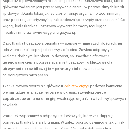
Najbardziej powszechnym rodzajem jest tkanka tłuszczowa biała, której
głównym zadaniem jest przechowywanie energii w postaci dużych kropli
lipidowych. Działa także jak izolator, chroniąc organizm przed zimnem,
oraz pełni rolę amortyzacyjną, zabezpieczając narządy przed urazami. Co
więcej, biała tkanka tłuszczowa wytwarza hormony regulujące
metabolizm oraz równowagę energetyczną.
Choć tkanka tłuszczowa brunatna występuje w mniejszych ilościach, jej
rola w produkcji ciepła jest niezwykle istotna. Zawiera adipocyty z
wieloma drobnymi kroplami lipidowymi, co umożliwia efektywne
generowanie ciepła poprzez spalanie tłuszczów. To kluczowe dla
utrzymania prawidłowej temperatury ciała
, zwłaszcza w
chłodniejszych miesiącach.
Tkanka różowa tworzy się głównie u
kobiet w ciąży
i podczas karmienia
piersią, gdzie jej znaczenie rośnie w okresach
zwiększonego
zapotrzebowania na energię
, wspierając organizm w tych wyjątkowych
chwilach.
Warto też wspomnieć o adipocytach beżowych, które znajdują się
pomiędzy tkanką białą a brunatną. W zależności od czynników, takich jak
temperatura czy dieta, mają one możliwość przekształcania się w