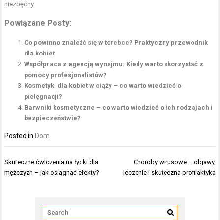
niezbędny.
Powiązane Posty:
Co powinno znaleźć się w torebce? Praktyczny przewodnik
dla kobiet
Współpraca z agencją wynajmu: Kiedy warto skorzystać z
pomocy profesjonalistów?
Kosmetyki dla kobiet w ciąży – co warto wiedzieć o
pielęgnacji?
Barwniki kosmetyczne – co warto wiedzieć o ich rodzajach i
bezpieczeństwie?
Posted in
Dom
Nawigacja
Skuteczne ćwiczenia na łydki dla
Choroby wirusowe – objawy,
wpisu
mężczyzn – jak osiągnąć efekty?
leczenie i skuteczna profilaktyka