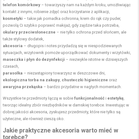
telefon komórkowy
– towarzyszy nam na każdym kroku, umożliwiając
kontakt z innymi, robienie zdjęć oraz korzystanie z aplikacji,
kosmetyki
– takie jak pomadka ochronna, krem do rąk czy puder,
pozwolą Ci szybko poprawić makijaż, gdy zajdzie taka potrzeba,
okulary przeciwsłoneczne
– nie tylko ochrona przed słońcem, ale
także stylowy dodatek,
akcesoria
– długopis i notes przydadzą się w niespodziewanych
sytuacjach, wizytownik pomoże uporządkować dokumenty i wizytówki,
maseczka i płyn do dezynfekcji
– niezwykle istotne w dzisiejszych
czasach,
parasolka
– niezastąpiony towarzysz w deszczowe dni,
ekologiczna torba na zakupy
,
chusteczki higieniczne
oraz
awaryjna przekąska
– bardzo przydatne w nagłych momentach.
Wszystkie te przedmioty łączą w sobie
funkcjonalność
i
estetykę
,
tworząc idealny zbiór niezbędników w damskiej torebce. Inwestując w
dobrej jakości akcesoria, zyskujesz przedmioty, które nie tylko są
użyteczne, ale również cieszą oko.
Jakie praktyczne akcesoria warto mieć w
torebce?