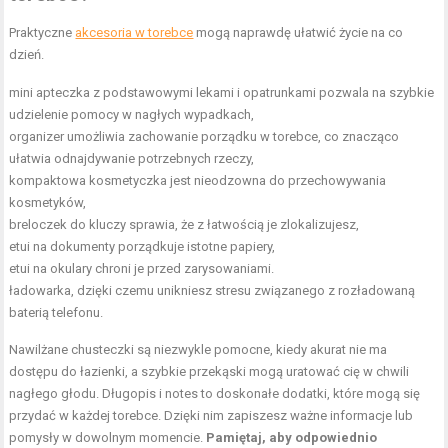
Praktyczne
akcesoria w torebce
mogą naprawdę ułatwić życie na co
dzień.
mini apteczka z podstawowymi lekami i opatrunkami pozwala na szybkie
udzielenie pomocy w nagłych wypadkach,
organizer umożliwia zachowanie porządku w torebce, co znacząco
ułatwia odnajdywanie potrzebnych rzeczy,
kompaktowa kosmetyczka jest nieodzowna do przechowywania
kosmetyków,
breloczek do kluczy sprawia, że z łatwością je zlokalizujesz,
etui na dokumenty porządkuje istotne papiery,
etui na okulary chroni je przed zarysowaniami.
ładowarka, dzięki czemu unikniesz stresu związanego z rozładowaną
baterią telefonu.
Nawilżane chusteczki są niezwykle pomocne, kiedy akurat nie ma
dostępu do łazienki, a szybkie przekąski mogą uratować cię w chwili
nagłego głodu. Długopis i notes to doskonałe dodatki, które mogą się
przydać w każdej torebce. Dzięki nim zapiszesz ważne informacje lub
pomysły w dowolnym momencie.
Pamiętaj, aby odpowiednio