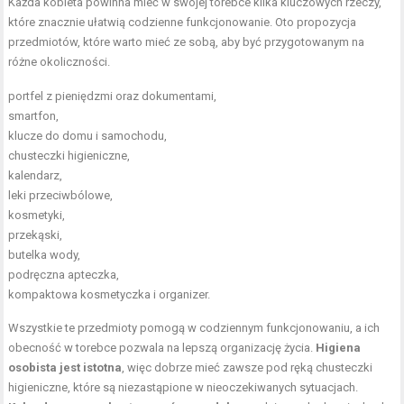
Każda kobieta powinna mieć w swojej torebce kilka kluczowych rzeczy,
które znacznie ułatwią codzienne funkcjonowanie. Oto propozycja
przedmiotów, które warto mieć ze sobą, aby być przygotowanym na
różne okoliczności.
portfel z pieniędzmi oraz dokumentami,
smartfon,
klucze do domu i samochodu,
chusteczki higieniczne,
kalendarz,
leki przeciwbólowe,
kosmetyki,
przekąski,
butelka wody,
podręczna apteczka,
kompaktowa kosmetyczka i organizer.
Wszystkie te przedmioty pomogą w codziennym funkcjonowaniu, a ich
obecność w torebce pozwala na lepszą organizację życia.
Higiena
osobista jest istotna
, więc dobrze mieć zawsze pod ręką chusteczki
higieniczne, które są niezastąpione w nieoczekiwanych sytuacjach.