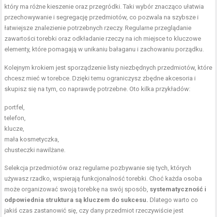
który ma różne kieszenie oraz przegródki. Taki wybór znacząco ułatwia
przechowywanie i segregację przedmiotów, co pozwala na szybsze i
łatwiejsze znalezienie potrzebnych rzeczy. Regularne przeglądanie
zawartości torebki oraz odkładanie rzeczy na ich miejsce to kluczowe
elementy, które pomagają w unikaniu bałaganu i zachowaniu porządku.
Kolejnym krokiem jest sporządzenie listy niezbędnych przedmiotów, które
chcesz mieć w torebce. Dzięki temu ograniczysz zbędne akcesoria i
skupisz się na tym, co naprawdę potrzebne. Oto kilka przykładów:
portfel,
telefon,
klucze,
mała kosmetyczka,
chusteczki nawilżane.
Selekcja przedmiotów oraz regularne pozbywanie się tych, których
używasz rzadko, wspierają funkcjonalność torebki. Choć każda osoba
może organizować swoją torebkę na swój sposób,
systematyczność i
odpowiednia struktura są kluczem do sukcesu.
Dlatego warto co
jakiś czas zastanowić się, czy dany przedmiot rzeczywiście jest