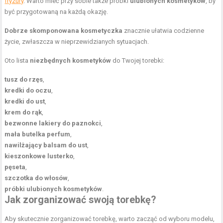
fryzury
. Warto mieć przy sobie także próbki
ulubionych kosmetyków
, by
być przygotowaną na każdą okazję.
Dobrze skomponowana kosmetyczka
znacznie ułatwia codzienne
życie, zwłaszcza w nieprzewidzianych sytuacjach.
Oto lista
niezbędnych kosmetyków
do Twojej torebki:
tusz do rzęs
,
kredki do oczu
,
kredki do ust
,
krem do rąk
,
bezwonne lakiery do paznokci
,
mała butelka perfum
,
nawilżający balsam do ust
,
kieszonkowe lusterko
,
pęseta
,
szczotka do włosów
,
próbki ulubionych kosmetyków
.
Jak zorganizować swoją torebkę?
Aby skutecznie zorganizować torebkę, warto zacząć od wyboru modelu,