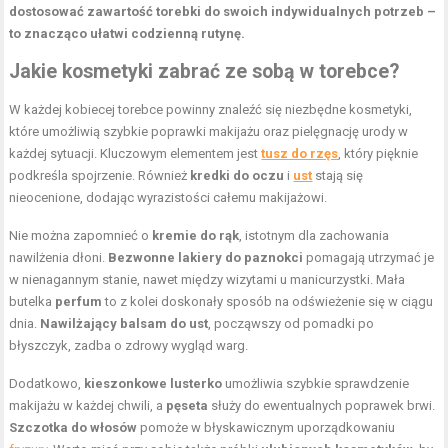
dostosować zawartość torebki do swoich indywidualnych potrzeb –
to znacząco ułatwi codzienną rutynę.
Jakie kosmetyki zabrać ze sobą w torebce?
W każdej kobiecej torebce powinny znaleźć się niezbędne kosmetyki,
które umożliwią szybkie poprawki makijażu oraz pielęgnację urody w
każdej sytuacji. Kluczowym elementem jest
tusz do rzęs
, który pięknie
podkreśla spojrzenie. Również
kredki do oczu
i
ust
stają się
nieocenione, dodając wyrazistości całemu makijażowi.
Nie można zapomnieć o
kremie do rąk
, istotnym dla zachowania
nawilżenia dłoni.
Bezwonne lakiery do paznokci
pomagają utrzymać je
w nienagannym stanie, nawet między wizytami u manicurzystki. Mała
butelka
perfum
to z kolei doskonały sposób na odświeżenie się w ciągu
dnia.
Nawilżający balsam do ust
, począwszy od pomadki po
błyszczyk, zadba o zdrowy wygląd warg.
Dodatkowo,
kieszonkowe lusterko
umożliwia szybkie sprawdzenie
makijażu w każdej chwili, a
pęseta
służy do ewentualnych poprawek brwi.
Szczotka do włosów
pomoże w błyskawicznym uporządkowaniu