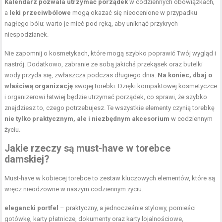
Kalendarz pozwala utrzymać porządek
w codziennych obowiązkach,
a
leki przeciwbólowe
mogą okazać się nieocenione w przypadku
nagłego bólu; warto je mieć pod ręką, aby uniknąć przykrych
niespodzianek.
Nie zapomnij o kosmetykach, które mogą szybko poprawić Twój wygląd i
nastrój. Dodatkowo, zabranie ze sobą jakichś przekąsek oraz butelki
wody przyda się, zwłaszcza podczas długiego dnia.
Na koniec, dbaj o
właściwą organizację
swojej torebki. Dzięki kompaktowej kosmetyczce
i organizerowi łatwiej będzie utrzymać porządek, co sprawi, że szybko
znajdziesz to, czego potrzebujesz. Te wszystkie elementy czynią torebkę
nie tylko praktycznym, ale i niezbędnym akcesorium
w codziennym
życiu.
Jakie rzeczy są must-have w torebce
damskiej?
Must-have w kobiecej torebce to zestaw kluczowych elementów, które są
wręcz nieodzowne w naszym codziennym życiu.
elegancki portfel
– praktyczny, a jednocześnie stylowy, pomieści
gotówkę, karty płatnicze, dokumenty oraz karty lojalnościowe,