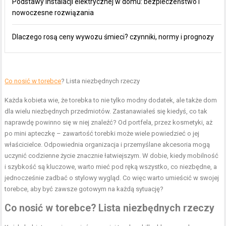
Podstawy instalacji elektrycznej w domu: bezpieczeństwo i
nowoczesne rozwiązania
Dlaczego rosą ceny wywozu śmieci? czynniki, normy i prognozy
Co nosić w torebce
? Lista niezbędnych rzeczy
Każda kobieta wie, że torebka to nie tylko modny dodatek, ale także dom
dla wielu niezbędnych przedmiotów. Zastanawiałeś się kiedyś, co tak
naprawdę powinno się w niej znaleźć? Od portfela, przez kosmetyki, aż
po mini apteczkę – zawartość torebki może wiele powiedzieć o jej
właścicielce. Odpowiednia organizacja i przemyślane akcesoria mogą
uczynić codzienne życie znacznie łatwiejszym. W dobie, kiedy mobilność
i szybkość są kluczowe, warto mieć pod ręką wszystko, co niezbędne, a
jednocześnie zadbać o stylowy wygląd. Co więc warto umieścić w swojej
torebce, aby być zawsze gotowym na każdą sytuację?
Co nosić w torebce? Lista niezbędnych rzeczy