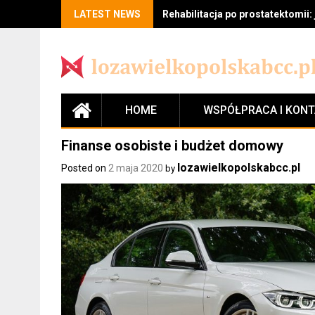
LATEST NEWS
Rehabilitacja po prostatektomii:
HOME
WSPÓŁPRACA I KON
Finanse osobiste i budżet domowy
lozawielkopolskabcc.pl
Posted on
2 maja 2020
by