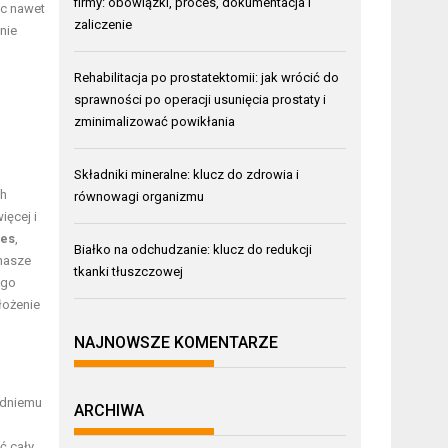
firmy: obowiązki, proces, dokumentacja i
ąc nawet
zaliczenie
nie
Rehabilitacja po prostatektomii: jak wrócić do
sprawności po operacji usunięcia prostaty i
zminimalizować powikłania
Składniki mineralne: klucz do zdrowia i
ch
równowagi organizmu
ięcej i
es
,
Białko na odchudzanie: klucz do redukcji
 nasze
tkanki tłuszczowej
ego
łożenie
NAJNOWSZE KOMENTARZE
edniemu
ARCHIWA
ć cały