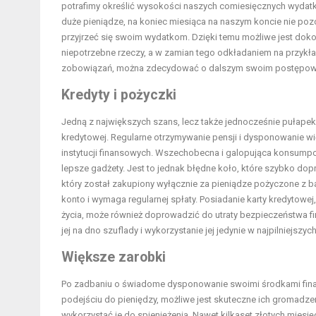
potrafimy określić wysokości naszych comiesięcznych wydatków
duże pieniądze, na koniec miesiąca na naszym koncie nie pozo
przyjrzeć się swoim wydatkom. Dzięki temu możliwe jest dok
niepotrzebne rzeczy, a w zamian tego odkładaniem na przyk
zobowiązań, można zdecydować o dalszym swoim postępowan
Kredyty i pożyczki
Jedną z największych szans, lecz także jednocześnie pułapek
kredytowej. Regularne otrzymywanie pensji i dysponowanie 
instytucji finansowych. Wszechobecna i galopująca konsumpcja
lepsze gadżety. Jest to jednak błędne koło, które szybko d
który został zakupiony wyłącznie za pieniądze pożyczone z ba
konto i wymaga regularnej spłaty. Posiadanie karty kredytowej
życia, może również doprowadzić do utraty bezpieczeństwa f
jej na dno szuflady i wykorzystanie jej jedynie w najpilniejszy
Większe zarobki
Po zadbaniu o świadome dysponowanie swoimi środkami fina
podejściu do pieniędzy, możliwe jest skuteczne ich gromadzen
wykorzystać je do spieniężenia. Nawet kilkaset złotych mies