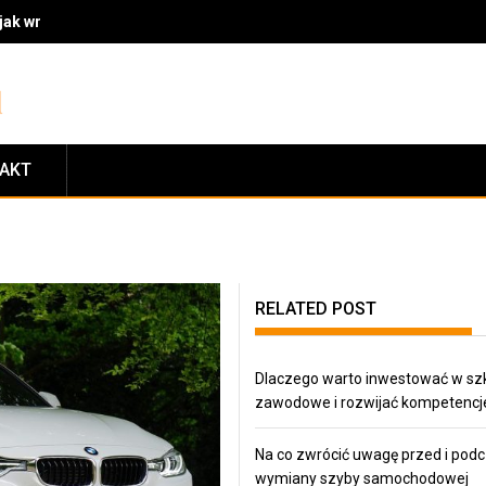
 jak wrócić do sprawności po operacji usunięcia prostaty i zminimal
TAKT
RELATED POST
Dlaczego warto inwestować w sz
zawodowe i rozwijać kompetencj
Na co zwrócić uwagę przed i pod
wymiany szyby samochodowej