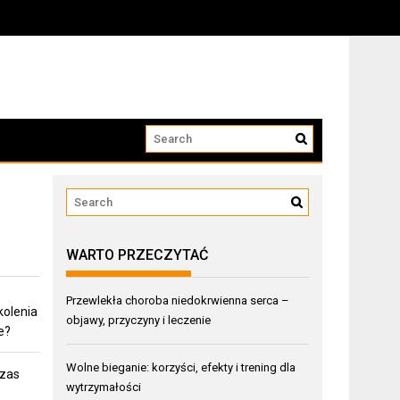
izować powikłania
WARTO PRZECZYTAĆ
Przewlekła choroba niedokrwienna serca –
kolenia
objawy, przyczyny i leczenie
e?
Wolne bieganie: korzyści, efekty i trening dla
czas
wytrzymałości