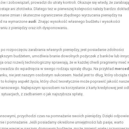
 i zobowiązań, prowadzi do utraty kontroli. Okazuje się wtedy, że zarabiaj
staje ani złotówka. Dlatego tez w pierwszej kolejności należy bardzo dokład
onanie zmian i skuteczne ograniczenie zbędnego wyrzucania pieniędzy na
ład na wymarzone
audi
. Znając wysokość własnego budżetu i wysokości
iu z pieniędzy oraz ich dysponowaniu.
 po rozpoczęciu zarabiania własnych pieniędzy, jest posiadanie zdolności
większym budżetem, umożliwia branie dowolnych pożyczek z banków lub inny
 oraz rozwój technologiczny sprawiają, że w każdej chwili pragniemy mieć w
oprowadza do wpadnięcia w swego rodzaju spiralę długu. Na przykład
merced
nku, nie jest naszym osobistym sukcesem. Nadal jest to dług, który obciąża
, to kolejny aspekt życia, który choć teoretycznie może poprawić jakość nasz
inansowego. Najlepszym sposobem na korzystanie z karty kredytowej jest od
ch sytuacjach, z zadbaniem o jak najszybsza spłatę.
nsowymi, przychodzi czas na pomnażanie swoich pieniędzy. Dzięki odpowi
ie i pomnażanie. Jeśli posiadamy określone umiejętności lub pasje, warto
ięcznie więcej w naszym domowym budżecie, może zmienić wiele i przyspieszy