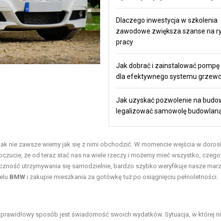
Dlaczego inwestycja w szkolenia
zawodowe zwiększa szanse na r
pracy
Jak dobrać i zainstalować pompę 
dla efektywnego systemu grzew
Jak uzyskać pozwolenie na budow
legalizować samowolę budowlan
nak nie zawsze wiemy jak się z nimi obchodzić. W momencie wejścia w dorosł
czucie, że od teraz stać nas na wiele rzeczy i możemy mieć wszystko, czego 
ieczność utrzymywania się samodzielnie, bardzo szybko weryfikuje nasze marz
elu
BMW
i zakupie mieszkania za gotówkę tuż po osiągnięciu pełnoletności.
prawidłowy sposób jest świadomość swoich wydatków. Sytuacja, w której n