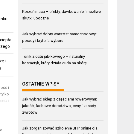
Korzeń maca – efekty, dawkowanie i możliwe
skutki uboczne
ynku
Jak wybrać dobry warsztat samochodowy:
ciepła
porady i kryteria wyboru
czego
Tonik z octu jabłkowego – naturalny
ę i
kosmetyk, który działa cuda na skórę
ą
OSTATNIE WPISY
ość i
tylko
Jak wybrać sklep z częściami rowerowymi:
enia i
jakość, fachowe doradztwo, ceny i zasady
zwrotów
Jak zorganizować szkolenie BHP online dla
ie