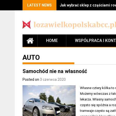
LATEST NEWS
Jak wybrać sklep z częściami r
HOME
WSPÓŁPRACA I KON
AUTO
Samochód nie na własność
Posted on
3 czerwca 2020
Własne cztery kółka to m
Możemy wówczas z łatwo
lekarza. Własny samoch
często się spóźnia a ro
tramwaje często są za