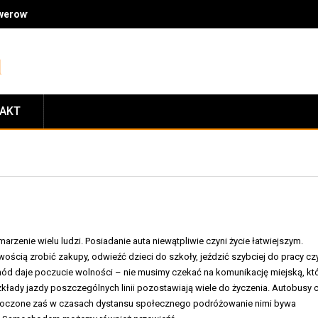
owerowymi: jakość, fachowe doradztwo, ceny i zasady zwrotów
TAKT
arzenie wielu ludzi. Posiadanie auta niewątpliwie czyni życie łatwiejszym.
ścią zrobić zakupy, odwieźć dzieci do szkoły, jeździć szybciej do pracy cz
ód daje poczucie wolności – nie musimy czekać na komunikację miejską, kt
zkłady jazdy poszczególnych linii pozostawiają wiele do życzenia. Autobusy 
tłoczone zaś w czasach dystansu społecznego podróżowanie nimi bywa