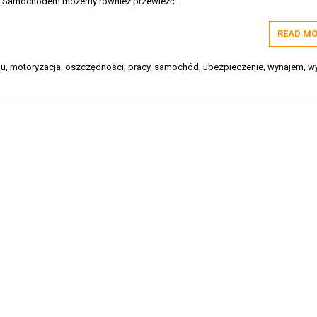
e. Samochodem możemy również przewieźć…
READ MO
du
,
motoryzacja
,
oszczędności
,
pracy
,
samochód
,
ubezpieczenie
,
wynajem
,
w