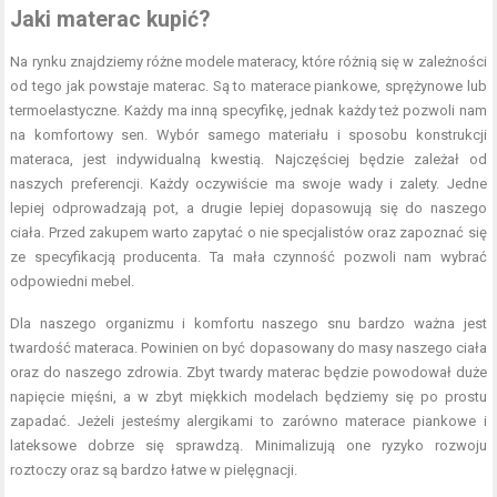
Jaki materac kupić?
Na rynku znajdziemy różne modele materacy, które różnią się w zależności
od tego jak powstaje materac. Są to materace piankowe, sprężynowe lub
termoelastyczne. Każdy ma inną specyfikę, jednak każdy też pozwoli nam
na komfortowy sen. Wybór samego materiału i sposobu konstrukcji
materaca, jest indywidualną kwestią. Najczęściej będzie zależał od
naszych preferencji. Każdy oczywiście ma swoje wady i zalety. Jedne
lepiej odprowadzają pot, a drugie lepiej dopasowują się do naszego
ciała. Przed zakupem warto zapytać o nie specjalistów oraz zapoznać się
ze specyfikacją producenta. Ta mała czynność pozwoli nam wybrać
odpowiedni mebel.
Dla naszego organizmu i komfortu naszego snu bardzo ważna jest
twardość materaca. Powinien on być dopasowany do masy naszego ciała
oraz do naszego zdrowia. Zbyt twardy materac będzie powodował duże
napięcie mięśni, a w zbyt miękkich modelach będziemy się po prostu
zapadać. Jeżeli jesteśmy alergikami to zarówno materace piankowe i
lateksowe dobrze się sprawdzą. Minimalizują one ryzyko rozwoju
roztoczy oraz są bardzo łatwe w pielęgnacji.