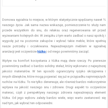
Domowa sypialnia to miejsce, w którym statystycznie spędzamy nawet ⅓
naszego życia. Jak sama nazwa wskazuje, pomieszczenie to służy nam
przede wszystkim do snu, do relaksu oraz regenerowania sił przed
wyzwaniami kolejnych dni. W związku z tym warto zadbać o nasz spokój i
wygodę już na poziomie zakupów i wybrać takie meble, które spełnią
nasze potrzeby i oczekiwania. Najważniejszym meblem w sypialnej
aranżacji jest oczywiście
łóżko
i od niego powinniśmy zacząć.
Wpływ na komfort korzystania z łóżka mają dwie rzeczy. Po pierwsze
powinniśmy zadbać o bardzo solidny stelaż, który wykonano z najwyższej
jakości materiałów. W ten sposób ograniczymy ryzyko skrzypienia i
innych dźwięków, które mogą pojawiać się już w przypadku najmniejszych
ruchów na łóżku. To nie tylko denerwuje, ale również bardzo niekorzystnie
wpływa na jakość naszego snu i zdrowie. Drugi aspekt to oczywiście
materac, czyli z perspektywy naszego zdrowia najważniejszy element
łóżka. Od jego wyboru zależy bardzo wiele, więc warto zastanowić się
nad tym, jak wybrać ten odpowiedni.