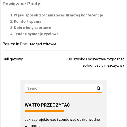
Powiązane Posty:
W jaki sposób zorganizować firmową konferencję
Komfort spania
Dobre buty sportowe
Trudne sytuacje życiowe
Posted in
Dom
Tagged
zdrowie
Nawigacja
Grill gazowy
Jak szybko i skutecznie rozpoznać
wpisu
niepłodność u mężczyzny?
WARTO PRZECZYTAĆ
Jak zaprojektować i zbudować oczko wodne
w ogrodzie