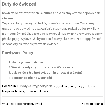
Buty do ćwiczeń
Również do ćwiczeń takich jak
fitness
powinniśmy wybrać odpowiednie
obuwie
.
Tego typu buty muszą być lekkie, przewiewne i wygodne. Zwracamy
uwagę na odpowiednie usztywnienie stopy oraz rodzaj podeszwy. Buty
nie mogą również ślizgać się po powierzchni, powinny być wyposażone w
płaską piętę i wyższy tył aby ochronić stawy skokowe. Nie mogą również
spadać czy zsuwać się w czasie ćwiczeń.
Powiązane Posty:
Historyczne podróże
Worki na odpady budowlane w Warszawie
Jak wyjść z trudnej sytuacji finansowej w życiu?
Samochód nie na własność
Posted in
Turystyka i wypoczynek
Tagged
bieganie
,
biegi
,
buty do
biegania
,
fitness
,
obuwie
,
zdrowie
Nawigacja
W jaki sposób zorganizować
Komfort spania