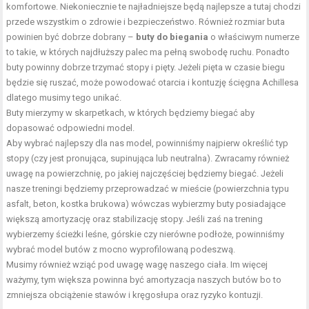
komfortowe. Niekoniecznie te najładniejsze będą najlepsze a tutaj chodzi
przede wszystkim o zdrowie i bezpieczeństwo. Również rozmiar buta
powinien być dobrze dobrany –
buty do biegania
o właściwym numerze
to takie, w których najdłuższy palec ma pełną swobodę ruchu. Ponadto
buty powinny dobrze trzymać stopy i pięty. Jeżeli pięta w czasie biegu
będzie się ruszać, może powodować otarcia i kontuzję ścięgna Achillesa
dlatego musimy tego unikać.
Buty mierzymy w skarpetkach, w których będziemy biegać aby
dopasować odpowiedni model.
Aby wybrać najlepszy dla nas model, powinniśmy najpierw określić typ
stopy (czy jest pronująca, supinująca lub neutralna). Zwracamy również
uwagę na powierzchnię, po jakiej najczęściej będziemy biegać. Jeżeli
nasze treningi będziemy przeprowadzać w mieście (powierzchnia typu
asfalt, beton, kostka brukowa) wówczas wybierzmy buty posiadające
większą amortyzację oraz stabilizację stopy. Jeśli zaś na trening
wybierzemy ścieżki leśne, górskie czy nierówne podłoże, powinniśmy
wybrać model butów z mocno wyprofilowaną podeszwą.
Musimy również wziąć pod uwagę wagę naszego ciała. Im więcej
ważymy, tym większa powinna być amortyzacja naszych butów bo to
zmniejsza obciążenie stawów i kręgosłupa oraz ryzyko kontuzji.