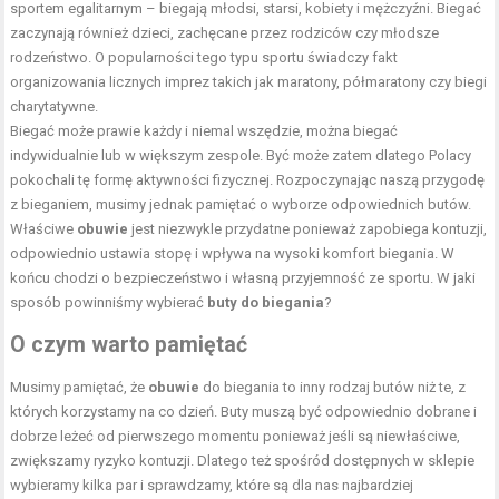
sportem egalitarnym – biegają młodsi, starsi, kobiety i mężczyźni. Biegać
zaczynają również dzieci, zachęcane przez rodziców czy młodsze
rodzeństwo. O popularności tego typu sportu świadczy fakt
organizowania licznych imprez takich jak maratony, półmaratony czy biegi
charytatywne.
Biegać może prawie każdy i niemal wszędzie, można biegać
indywidualnie lub w większym zespole. Być może zatem dlatego Polacy
pokochali tę formę aktywności fizycznej. Rozpoczynając naszą przygodę
z bieganiem, musimy jednak pamiętać o wyborze odpowiednich butów.
Właściwe
obuwie
jest niezwykle przydatne ponieważ zapobiega kontuzji,
odpowiednio ustawia stopę i wpływa na wysoki komfort biegania. W
końcu chodzi o bezpieczeństwo i własną przyjemność ze sportu. W jaki
sposób powinniśmy wybierać
buty do biegania
?
O czym warto pamiętać
Musimy pamiętać, że
obuwie
do biegania to inny rodzaj butów niż te, z
których korzystamy na co dzień. Buty muszą być odpowiednio dobrane i
dobrze leżeć od pierwszego momentu ponieważ jeśli są niewłaściwe,
zwiększamy ryzyko kontuzji. Dlatego też spośród dostępnych w sklepie
wybieramy kilka par i sprawdzamy, które są dla nas najbardziej