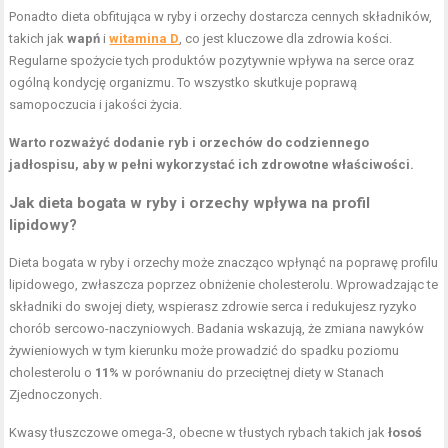
Ponadto dieta obfitująca w ryby i orzechy dostarcza cennych składników,
takich jak
wapń
i
witamina D
, co jest kluczowe dla zdrowia kości.
Regularne spożycie tych produktów pozytywnie wpływa na serce oraz
ogólną kondycję organizmu. To wszystko skutkuje poprawą
samopoczucia i jakości życia.
Warto rozważyć dodanie ryb i orzechów do codziennego
jadłospisu, aby w pełni wykorzystać ich zdrowotne właściwości.
Jak dieta bogata w ryby i orzechy wpływa na profil
lipidowy?
Dieta bogata w ryby i orzechy może znacząco wpłynąć na poprawę profilu
lipidowego, zwłaszcza poprzez obniżenie cholesterolu. Wprowadzając te
składniki do swojej diety, wspierasz zdrowie serca i redukujesz ryzyko
chorób sercowo-naczyniowych. Badania wskazują, że zmiana nawyków
żywieniowych w tym kierunku może prowadzić do spadku poziomu
cholesterolu o
11%
w porównaniu do przeciętnej diety w Stanach
Zjednoczonych.
Kwasy tłuszczowe omega-3, obecne w tłustych rybach takich jak
łosoś