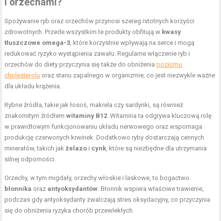
i orzechami?
Spożywanie ryb oraz orzechów przynosi szereg istotnych korzyści
zdrowotnych. Przede wszystkim te produkty obfitują w
kwasy
tłuszczowe omega-3
, które korzystnie wpływają na serce i mogą
redukować ryzyko wystąpienia zawału. Regularne włączenie ryb i
orzechów do diety przyczynia się także do obniżenia
poziomu
cholesterolu
oraz stanu zapalnego w organizmie, co jest niezwykle ważne
dla układu krążenia.
Rybne źródła, takie jak łosoś, makrela czy sardynki, są również
znakomitym źródłem
witaminy B12
. Witamina ta odgrywa kluczową rolę
w prawidłowym funkcjonowaniu układu nerwowego oraz wspomaga
produkcję czerwonych krwinek. Dodatkowo ryby dostarczają cennych
minerałów, takich jak
żelazo
i
cynk
, które są niezbędne dla utrzymania
silnej odporności.
Orzechy, w tym migdały, orzechy włoskie i laskowe, to bogactwo
błonnika
oraz
antyoksydantów
. Błonnik wspiera właściwe trawienie,
podczas gdy antyoksydanty zwalczają stres oksydacyjny, co przyczynia
się do obniżenia ryzyka chorób przewlekłych.