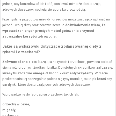
jednak, aby kontrolować ich ilość, ponieważ mimo że dostarczają
zdrowych tłuszczów, cechują się sporą kalorycznością.
Przemyślane przygotowanie ryb i orzechów może znacząco wpłynąć na
jakość Twojej diety oraz zdrowie serca.
Z doświadczenia wiem, że
wprowadzenie tych prostych metod gotowania przynosi
zauważalne korzyści zdrowotne.
Jakie są wskazówki dotyczące zbilansowanej diety z
rybami i orzechami?
Zrównoważona dieta
, bazująca na rybach i orzechach, powinna opierać
się na różnorodnych źródłach białka. Do istotnych składników zalicza się:
kwasy tłuszczowe omega-3
,
błonnik
oraz
antyoksydanty
. W diecie
peskatariańskiej szczególnie poleca się ryby morskie, takie jak
łosoś
czy
sardynki
, które dostarczają cennych, zdrowych tłuszczów.
Wprowadzenie do jadłospisu orzechów, takich jak:
orzechy włoskie
,
migdały
,
nerkowce
,