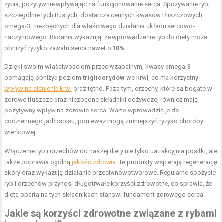
życia, pozytywnie wpływając na funkcjonowanie serca. Spożywanie ryb,
szczególnie tych tłustych, dostarcza cennych kwasów tłuszczowych
omega-3, niezbędnych dla właściwego działania układu sercowo-
naczyniowego. Badania wykazują, że wprowadzenie ryb do diety może
obniżyć ryzyko zawału serca nawet o
10%
.
Dzięki swoim właściwościom przeciwzapalnym, kwasy omega-3
pomagają obniżyć poziom
triglicerydów
we krwi, co ma korzystny
wpływ na ciśnienie krwi
oraz tętno. Poza tym, orzechy, które są bogate w
zdrowe tłuszcze oraz niezbędne składniki odżywcze, również mają
pozytywny wpływ na zdrowie serca. Warto wprowadzić je do
codziennego jadłospisu, ponieważ mogą zmniejszyć ryzyko choroby
wieńcowej.
Włączenie ryb i orzechów do naszej diety nie tylko uatrakcyjnia posiłki, ale
także poprawia ogólną
jakość zdrowia
. Te produkty wspierają regenerację
skóry oraz wykazują działanie przeciwnowotworowe. Regularne spożycie
ryb i orzechów przynosi długotrwałe korzyści zdrowotne, co sprawia, że
dieta oparta na tych składnikach stanowi fundament zdrowego serca.
Jakie są korzyści zdrowotne związane z rybami