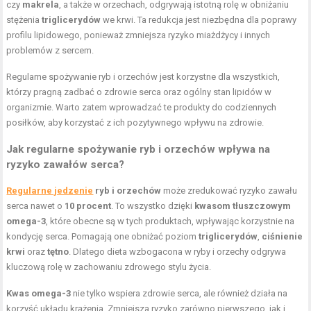
czy
makrela
, a także w orzechach, odgrywają istotną rolę w obniżaniu
stężenia
triglicerydów
we krwi. Ta redukcja jest niezbędna dla poprawy
profilu lipidowego, ponieważ zmniejsza ryzyko miażdżycy i innych
problemów z sercem.
Regularne spożywanie ryb i orzechów jest korzystne dla wszystkich,
którzy pragną zadbać o zdrowie serca oraz ogólny stan lipidów w
organizmie. Warto zatem wprowadzać te produkty do codziennych
posiłków, aby korzystać z ich pozytywnego wpływu na zdrowie.
Jak regularne spożywanie ryb i orzechów wpływa na
ryzyko zawałów serca?
Regularne jedzenie
ryb i orzechów
może zredukować ryzyko zawału
serca nawet o
10 procent
. To wszystko dzięki
kwasom tłuszczowym
omega-3
, które obecne są w tych produktach, wpływając korzystnie na
kondycję serca. Pomagają one obniżać poziom
triglicerydów
,
ciśnienie
krwi
oraz
tętno
. Dlatego dieta wzbogacona w ryby i orzechy odgrywa
kluczową rolę w zachowaniu zdrowego stylu życia.
Kwas omega-3
nie tylko wspiera zdrowie serca, ale również działa na
korzyść układu krążenia. Zmniejsza ryzyko zarówno pierwszego, jak i