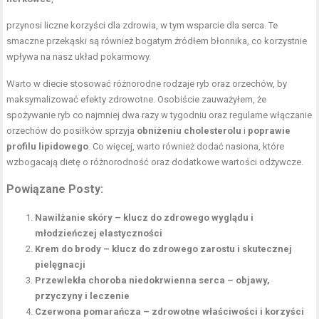
przynosi liczne korzyści dla zdrowia, w tym wsparcie dla serca. Te
smaczne przekąski są również bogatym źródłem błonnika, co korzystnie
wpływa na nasz układ pokarmowy.
Warto w diecie stosować różnorodne rodzaje ryb oraz orzechów, by
maksymalizować efekty zdrowotne. Osobiście zauważyłem, że
spożywanie ryb co najmniej dwa razy w tygodniu oraz regularne włączanie
orzechów do posiłków sprzyja
obniżeniu cholesterolu
i
poprawie
profilu lipidowego
. Co więcej, warto również dodać nasiona, które
wzbogacają dietę o różnorodność oraz dodatkowe wartości odżywcze.
Powiązane Posty:
Nawilżanie skóry – klucz do zdrowego wyglądu i
młodzieńczej elastyczności
Krem do brody – klucz do zdrowego zarostu i skutecznej
pielęgnacji
Przewlekła choroba niedokrwienna serca – objawy,
przyczyny i leczenie
Czerwona pomarańcza – zdrowotne właściwości i korzyści