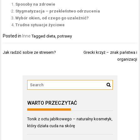
Sposoby na zdrowie
Stygmatyzacja – przekleństwo odrzucenia
Wybór okien, od czego go uzależnić?
Trudne sytuacje życiowe
Posted in
Inne
Tagged
dieta
,
potrawy
Nawigacja
Jak radzić sobie ze stresem?
Grecki krzyż – znak państwa i
wpisu
organizacji
WARTO PRZECZYTAĆ
Tonik z octu jabłkowego – naturalny kosmetyk,
który działa cuda na skórę