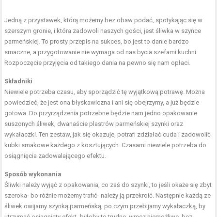
Jedną z przystawek, którą możemy bez obaw podać, spotykając się w
szerszym gronie, i która zadowoli naszych gości, jest śliwka w szynce
parmeńskiej. To prosty przepis na sukces, bo jest to danie bardzo
smaczne, a przygotowanie nie wymaga od nas bycia szefami kuchni.
Rozpoczęcie przyjęcia od takiego dania na pewno się nam opłaci.
Składniki
Niewiele potrzeba czasu, aby sporządzić tę wyjątkową potrawę. Można
powiedzieć, że jest ona błyskawiczna i ani się obejrzymy, a już będzie
gotowa. Do przyrządzenia potrzebne będzie nam jedno opakowanie
suszonych śliwek, dwanaście plastrów parmeńskiej szynki oraz
wykałaczki. Ten zestaw, jak się okazuje, potrafi zdziałać cuda i zadowolić
kubki smakowe każdego z kosztujących. Czasami niewiele potrzeba do
osiągnięcia zadowalającego efektu.
Sposób wykonania
Śliwki należy wyjąć z opakowania, co zaś do szynki, to jeśli okaże się zbyt
szeroka- bo różnie możemy trafić- należy ją przekroić. Następnie każdą ze
śliwek owijamy szynką parmeńską, po czym przebijamy wykałaczką, by
utrzymać osiągnięty efekt- byłoby to trudne, wręcz niemożliwe, bez