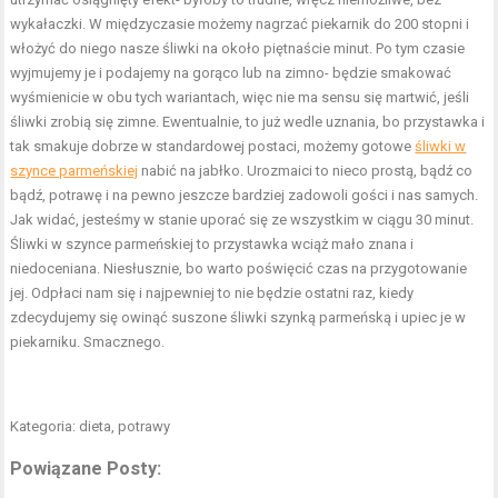
wykałaczki. W międzyczasie możemy nagrzać piekarnik do 200 stopni i
włożyć do niego nasze śliwki na około piętnaście minut. Po tym czasie
wyjmujemy je i podajemy na gorąco lub na zimno- będzie smakować
wyśmienicie w obu tych wariantach, więc nie ma sensu się martwić, jeśli
śliwki zrobią się zimne. Ewentualnie, to już wedle uznania, bo przystawka i
tak smakuje dobrze w standardowej postaci, możemy gotowe
śliwki w
szynce parmeńskiej
nabić na jabłko. Urozmaici to nieco prostą, bądź co
bądź, potrawę i na pewno jeszcze bardziej zadowoli gości i nas samych.
Jak widać, jesteśmy w stanie uporać się ze wszystkim w ciągu 30 minut.
Śliwki w szynce parmeńskiej to przystawka wciąż mało znana i
niedoceniana. Niesłusznie, bo warto poświęcić czas na przygotowanie
jej. Odpłaci nam się i najpewniej to nie będzie ostatni raz, kiedy
zdecydujemy się owinąć suszone śliwki szynką parmeńską i upiec je w
piekarniku. Smacznego.
Kategoria: dieta, potrawy
Powiązane Posty: