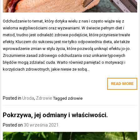
Odchudzanie to temat, który dotyka wielu z nas i często wiąże się z
wieloma wątpliwościami oraz wyzwaniami. W świecie pełnym diet i
metod, trudno jest odnaleźć zdrowe podejście, które przyniesie trwałe
efekty. Kluczem do sukcesu jest nie tylko odpowiednia dieta, ale także
wprowadzenie zmian w stylu życia, które pozwolą uniknąć efektu jo-jo.
Zrozumienie zasad zdrowego odchudzania oraz unikanie typowych
błędów mogą zdziałać cuda. Warto również pamiętać o motywacji i
korzyściach zdrowotnych, jakie niesie ze sobą…
READ MORE
Posted in
Uroda
,
Zdrowie
Tagged
zdrowie
Pokrzywa, jej odmiany i właściwości.
Posted on
30 września 2021