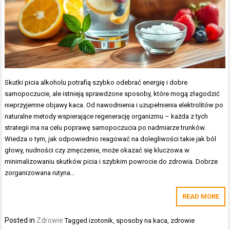
Skutki picia alkoholu potrafią szybko odebrać energię i dobre
samopoczucie, ale istnieją sprawdzone sposoby, które mogą złagodzić
nieprzyjemne objawy kaca. Od nawodnienia i uzupełnienia elektrolitów po
naturalne metody wspierające regenerację organizmu – każda z tych
strategii ma na celu poprawę samopoczucia po nadmiarze trunków.
Wiedza o tym, jak odpowiednio reagować na dolegliwości takie jak ból
głowy, nudności czy zmęczenie, może okazać się kluczowa w
minimalizowaniu skutków picia i szybkim powrocie do zdrowia. Dobrze
zorganizowana rutyna…
READ MORE
Posted in
Zdrowie
Tagged
izotonik
,
sposoby na kaca
,
zdrowie