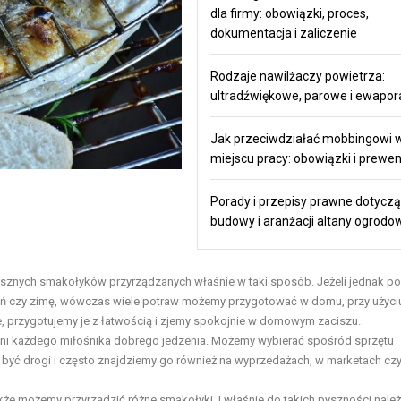
dla firmy: obowiązki, proces,
dokumentacja i zaliczenie
Rodzaje nawilżaczy powietrza:
ultradźwiękowe, parowe i ewapor
Jak przeciwdziałać mobbingowi 
miejscu pracy: obowiązki i prewen
Porady i przepisy prawne dotycz
budowy i aranżacji altany ogrodo
ć pysznych smakołyków przyrządzanych właśnie w taki sposób. Jeżeli jednak 
sień czy zimę, wówczas wiele potraw możemy przygotować w domu, przy użyci
ie, przygotujemy je z łatwością i zjemy spokojnie w domowym zaciszu.
chni każdego miłośnika dobrego jedzenia. Możemy wybierać spośród sprzętu
si być drogi i często znajdziemy go również na wyprzedażach, w marketach cz
akże możemy przyrządzić różne smakołyki. I właśnie do takich pyszności nale