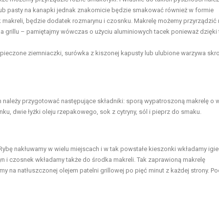
 lub pasty na kanapki jednak znakomicie będzie smakować również w formie
 makreli, będzie dodatek rozmarynu i czosnku. Makrelę możemy przyrządzić 
ub na grillu – pamiętajmy wówczas o użyciu aluminiowych tacek ponieważ dzięki
k pieczone ziemniaczki, surówka z kiszonej kapusty lub ulubione warzywa skr
m należy przygotować następujące składniki: sporą wypatroszoną makrelę o
u, dwie łyżki oleju rzepakowego, sok z cytryny, sól i pieprz do smaku.
. Rybę nakłuwamy w wielu miejscach i w tak powstałe kieszonki wkładamy igie
yn i czosnek wkładamy także do środka makreli. Tak zaprawioną makrelę
my na natłuszczonej olejem patelni grillowej po pięć minut z każdej strony. P