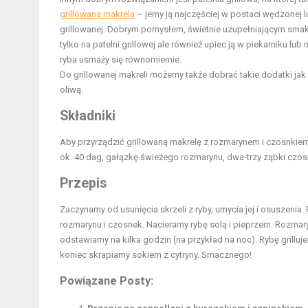
grillowana makrela
– jemy ją najczęściej w postaci wędzonej
grillowanej. Dobrym pomysłem, świetnie uzupełniającym smak
tylko na patelni grillowej ale również upiec ją w piekarniku l
ryba usmaży się równomiernie.
Do grillowanej makreli możemy także dobrać takie dodatki ja
oliwą.
Składniki
Aby przyrządzić grillowaną makrelę z rozmarynem i czosnkie
ok. 40 dag, gałązkę świeżego rozmarynu, dwa-trzy ząbki czosnk
Przepis
Zaczynamy od usunięcia skrzeli z ryby, umycia jej i osuszenia
rozmarynu i czosnek. Nacieramy rybę solą i pieprzem. Rozmar
odstawiamy na kilka godzin (na przykład na noc). Rybę grilluje
koniec skrapiamy sokiem z cytryny. Smacznego!
Powiązane Posty: