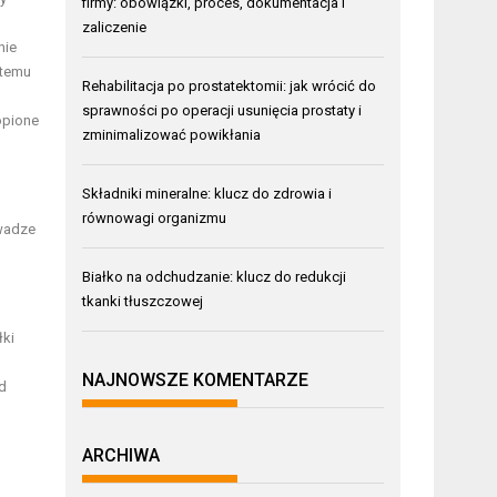
firmy: obowiązki, proces, dokumentacja i
zaliczenie
nie
 temu
Rehabilitacja po prostatektomii: jak wrócić do
sprawności po operacji usunięcia prostaty i
opione
zminimalizować powikłania
Składniki mineralne: klucz do zdrowia i
równowagi organizmu
 wadze
Białko na odchudzanie: klucz do redukcji
tkanki tłuszczowej
łki
NAJNOWSZE KOMENTARZE
od
ARCHIWA