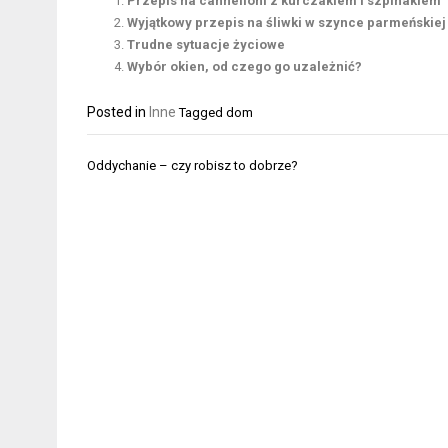
Przepis na cannelloni z kurczakiem i szpinakiem
Wyjątkowy przepis na śliwki w szynce parmeńskiej
Trudne sytuacje życiowe
Wybór okien, od czego go uzależnić?
Posted in
Inne
Tagged
dom
Nawigacja
Oddychanie – czy robisz to dobrze?
wpisu