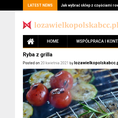
LATEST NEWS
Jak wybrać sklep z częściami r
HOME
WSPÓŁPRACA I KON
Ryba z grilla
lozawielkopolskabcc.
Posted on
20 kwietnia 2021
by