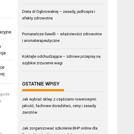
Dieta dr Dąbrowskiej – zasady, jadłospis i
efekty zdrowotne
acyjne
Pomarańcze Sewilli – właściwości zdrowotne
i aromaterapeutyczne
w
cja
Koktajle odchudzające – zdrowe przepisy na
szybkie zrzucenie wagi
ące
wej
OSTATNIE WPISY
pogoda
Jak wybrać sklep z częściami rowerowymi:
u
jakość, fachowe doradztwo, ceny i zasady
zwrotów
y
Jak zorganizować szkolenie BHP online dla
ży