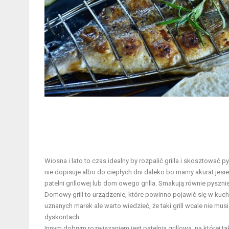
Wiosna i lato to czas idealny by rozpalić grilla i skosztowa
nie dopisuje albo do ciepłych dni daleko bo mamy akurat je
patelni grillowej lub dom owego grilla. Smakują równie pyszn
Domowy grill to urządzenie, które powinno pojawić się w ku
uznanych marek ale warto wiedzieć, że taki grill wcale nie mu
dyskontach.
Innym dobrym rozwiązaniem jest patelnia grillowa, na której t