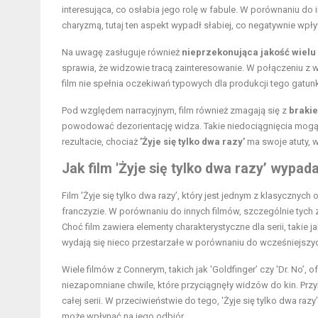
interesująca, co osłabia jego rolę w fabule. W porównaniu do 
charyzmą, tutaj ten aspekt wypadł słabiej, co negatywnie wpł
Na uwagę zasługuje również
nieprzekonująca jakość wielu
sprawia, że widzowie tracą zainteresowanie. W połączeniu z
film nie spełnia oczekiwań typowych dla produkcji tego gatun
Pod względem narracyjnym, film również zmagają się z
braki
powodować dezorientację widza. Takie niedociągnięcia mogą 
rezultacie, chociaż
’Żyje się tylko dwa razy’
ma swoje atuty, w
Jak film 'Żyje się tylko dwa razy’ wypa
Film 'Żyje się tylko dwa razy’, który jest jednym z klasycznyc
franczyzie. W porównaniu do innych filmów, szczególnie tyc
Choć film zawiera elementy charakterystyczne dla serii, takie
wydają się nieco przestarzałe w porównaniu do wcześniejszyc
Wiele filmów z Connerym, takich jak 'Goldfinger’ czy 'Dr. No’
niezapomniane chwile, które przyciągnęły widzów do kin. Prz
całej serii. W przeciwieństwie do tego, 'Żyje się tylko dwa raz
może wpłynąć na jego odbiór.