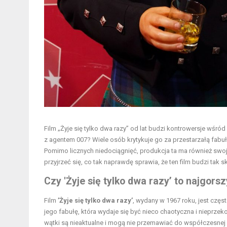
Film „Żyje się tylko dwa razy” od lat budzi kontrowersje wśró
z agentem 007? Wiele osób krytykuje go za przestarzałą fabuł
Pomimo licznych niedociągnięć, produkcja ta ma również swoje
przyjrzeć się, co tak naprawdę sprawia, że ten film budzi tak sk
Czy 'Żyje się tylko dwa razy’ to najgors
Film
’Żyje się tylko dwa razy’
, wydany w 1967 roku, jest częs
jego fabułę, która wydaje się być nieco chaotyczna i nieprzek
wątki są nieaktualne i mogą nie przemawiać do współczesnej