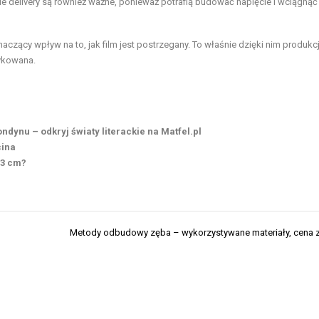
e delivery są również ważne, ponieważ potrafią budować napięcie i wciągnąć
aczący wpływ na to, jak film jest postrzegany. To właśnie dzięki nim produk
tykowana.
dynu – odkryj światy literackie na Matfel.pl
cina
 3 cm?
Metody odbudowy zęba – wykorzystywane materiały, cena 