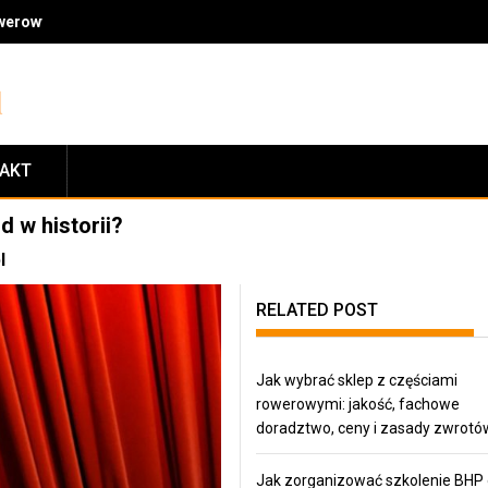
owerowymi: jakość, fachowe doradztwo, ceny i zasady zwrotów
TAKT
d w historii?
l
RELATED POST
Jak wybrać sklep z częściami
rowerowymi: jakość, fachowe
doradztwo, ceny i zasady zwrotó
Jak zorganizować szkolenie BHP 