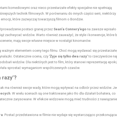
mentami komediowymi oraz nieco przestarzałe efekty specjalne nie spełniają
iejszych technik filmowych. W porównaniu do innych części serii, niektórzy
 emocji, które zazwyczaj towarzyszą filmom o Bondzie.
 Wprowadzenie postaci granej przez
Sean’a Connery’ego
na zawsze wpisało 
wciąż zachwycać widzów. Warto również zauważyć, że style i konwencje, które b
i scenerie, mają swoje własne miejsce w nostalgii kinomanów.
są ważnym elementem oceny tego filmu. Choć mogą wydawać się przestarzałe
ynalazki. Ostatecznie ocena, czy
’Żyje się tylko dwa razy’
to rzeczywiście na
odobań widzów. Dla niektórych jest to film, który stanowi reprezentację epoki
e zdołała sprostać wymaganiom współczesnych czasów.
 razy’?
nak ma również swoje wady, które mogą wpływać na odbiór przez widzów. J
biecych
. W wielu scenach są one traktowane jako tło dla działań bohatera, co
ostatecznie zarysowane. W efekcie widzowie mogą mieć trudności z nawiązani
ra
. Postać przedstawiona w filmie nie wydaje się wystarczająco przekonująca