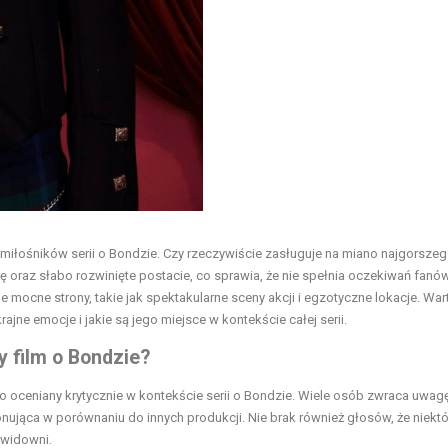
d miłośników serii o Bondzie. Czy rzeczywiście zasługuje na miano najgorszeg
ę oraz słabo rozwinięte postacie, co sprawia, że nie spełnia oczekiwań fanów
 mocne strony, takie jak spektakularne sceny akcji i egzotyczne lokacje. War
rajne emocje i jakie są jego miejsce w kontekście całej serii.
zy film o Bondzie?
to oceniany krytycznie w kontekście serii o Bondzie. Wiele osób zwraca uwag
onująca w porównaniu do innych produkcji. Nie brak również głosów, że niekt
 widowni.