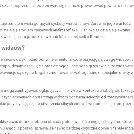
d czasu poprzednich odsłon wzrosły, co może powodować pewne rozczaro
pozostaje tematem wielu gorących dyskusji wśród fanów. Zarówno jego
wartość
stają się źródłem ciekawych analiz i refleksji. Fani wciąż dzielą się swoimi
 ważna jest ta produkcja w kontekście całej serii o Bondzie.
ę widzów?
 zwolenników dzięki różnorodnym elementom, które przyciągają uwagę widzów.
 tempo, dynamiczne ujęcia oraz emocjonujące pościgi sprawiają, że widzowie 
sekwencje są często bogato zmontowane i wzbogacone o specjalne efekty wi
óre mogą zaintrygować oglądających nie tylko w kontekście fabuły, ale także j
niczych sceneriach dostarczają widzom poczucia ucieczki od rzeczywistości 
kie przyczyniają się do stworzenia silnych emocji i wspomnienia, które pozo
aktorstwa
; dobrze dobrana obsada potrafi wnieść energię i charyzmę, które
emocji i postaci sprawia, że nawet bardziej krytyczne opinie o fabule mog