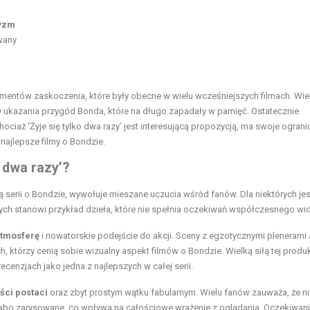
yzm
wany
ementów zaskoczenia, które były obecne w wielu wcześniejszych filmach. Wie
 ukazania przygód Bonda, które na długo zapadały w pamięć. Ostatecznie
chociaż 'Żyje się tylko dwa razy’ jest interesującą propozycją, ma swoje ograni
 najlepsze filmy o Bondzie.
o dwa razy’?
ną serii o Bondzie, wywołuje mieszane uczucia wśród fanów. Dla niektórych jes
innych stanowi przykład dzieła, które nie spełnia oczekiwań współczesnego wi
atmosferę
i nowatorskie podejście do akcji. Sceny z egzotycznymi plenerami 
, którzy cenią sobie wizualny aspekt filmów o Bondzie. Wielką siłą tej produkc
ecenzjach jako jedna z najlepszych w całej serii.
ści postaci
oraz zbyt prostym wątku fabularnym. Wielu fanów zauważa, że ni
łabo zarysowane, co wpływa na całościowe wrażenie z oglądania. Oczekiwan