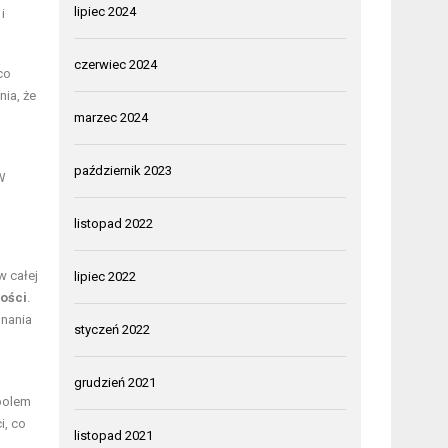
lipiec 2024
i
czerwiec 2024
co
ia, że
marzec 2024
październik 2023
W
listopad 2022
w całej
lipiec 2022
ości
.
onania
styczeń 2022
grudzień 2021
mbolem
i, co
listopad 2021