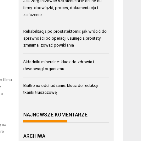
Jak zorganizować szkolenie BHP online dla
firmy: obowiązki, proces, dokumentacja i
zaliczenie
Rehabilitacja po prostatektomii: jak wrócić do
sprawności po operacji usunięcia prostaty i
zminimalizować powikłania
Składniki mineralne: klucz do zdrowia i
równowagi organizmu
o filmu
Białko na odchudzanie: klucz do redukcji
.
tkanki tłuszczowej
to
NAJNOWSZE KOMENTARZE
ę na
óre
ARCHIWA