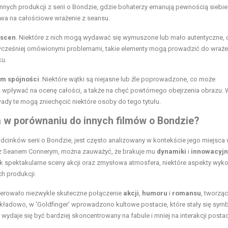
innych produkcji z serii o Bondzie, gdzie bohaterzy emanują pewnością siebie 
ywa na całościowe wrażenie z seansu.
 scen
. Niektóre z nich mogą wydawać się wymuszone lub mało autentyczne, 
 wcześniej omówionymi problemami, takie elementy mogą prowadzić do wrażen
ku.
em spójności
. Niektóre wątki są niejasne lub źle poprowadzone, co może
wpływać na ocenę całości, a także na chęć powtórnego obejrzenia obrazu. 
ady te mogą zniechęcić niektóre osoby do tego tytułu.
da w porównaniu do innych filmów o Bondzie?
h odcinków serii o Bondzie, jest często analizowany w kontekście jego miejsca 
h z Seanem Connerym, można zauważyć, że brakuje mu
dynamiki
i
innowacyjn
 jak spektakularne sceny akcji oraz zmysłowa atmosfera, niektóre aspekty wyk
h produkcji.
, oferowało niezwykle skuteczne połączenie
akcji
,
humoru
i
romansu
, tworząc
ykładowo, w 'Goldfinger’ wprowadzono kultowe postacie, które stały się sy
y’ wydaje się być bardziej skoncentrowany na fabule i mniej na interakcji postac