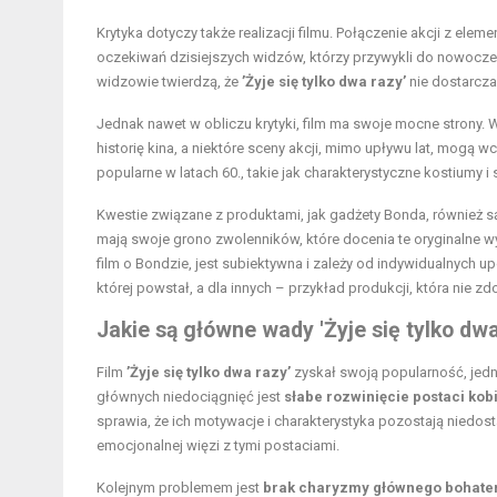
Krytyka dotyczy także realizacji filmu. Połączenie akcji z ele
oczekiwań dzisiejszych widzów, którzy przywykli do nowocześn
widzowie twierdzą, że
’Żyje się tylko dwa razy’
nie dostarcza
Jednak nawet w obliczu krytyki, film ma swoje mocne strony.
historię kina, a niektóre sceny akcji, mimo upływu lat, mogą 
popularne w latach 60., takie jak charakterystyczne kostiumy 
Kwestie związane z produktami, jak gadżety Bonda, również 
mają swoje grono zwolenników, które docenia te oryginalne w
film o Bondzie, jest subiektywna i zależy od indywidualnych up
której powstał, a dla innych – przykład produkcji, która ni
Jakie są główne wady 'Żyje się tylko dwa
Film
’Żyje się tylko dwa razy’
zyskał swoją popularność, jed
głównych niedociągnięć jest
słabe rozwinięcie postaci ko
sprawia, że ich motywacje i charakterystyka pozostają nied
emocjonalnej więzi z tymi postaciami.
Kolejnym problemem jest
brak charyzmy głównego bohate