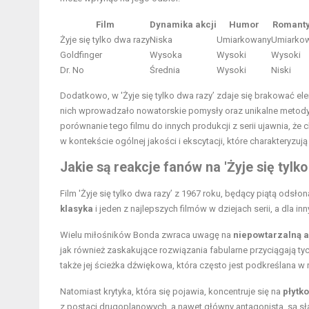
Film
Dynamika akcji
Humor
Romant
Żyje się tylko dwa razy
Niska
Umiarkowany
Umiarko
Goldfinger
Wysoka
Wysoki
Wysoki
Dr. No
Średnia
Wysoki
Niski
Dodatkowo, w 'Żyje się tylko dwa razy’ zdaje się brakować el
nich wprowadzało nowatorskie pomysły oraz unikalne metody
porównanie tego filmu do innych produkcji z serii ujawnia, że 
w kontekście ogólnej jakości i ekscytacji, które charakteryzują
Jakie są reakcje fanów na 'Żyje się tylk
Film 'Żyje się tylko dwa razy’ z 1967 roku, będący piątą odsło
klasyka
i jeden z najlepszych filmów w dziejach serii, a dla 
Wielu miłośników Bonda zwraca uwagę na
niepowtarzalną 
jak również zaskakujące rozwiązania fabularne przyciągają tych
także jej ścieżka dźwiękowa, która często jest podkreślana w r
Natomiast krytyka, która się pojawia, koncentruje się na
płytko
z postaci drugoplanowych, a nawet główny antagonista, są s