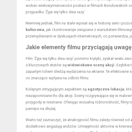
wobec wielowymiarowości postaci w filmach Bondowskich o
przypadku 'Żyje się tylko dwa razy’.
Niemniej jednak, film na stałe wpisał się w historię serii i 
kulturowa
, jak i kontrowersje związane z warsztatem filmowym 
przemyśleniami w dyskusjach internetowych, co potwierdza, jak
Jakie elementy filmu przyciągają uwag
Film 'Żyje się tylko dwa razy’ pomimo krytyki, zyskał wielu
z kluczowych atutów są
widowiskowe sceny akcji
. Szybkie
zapartym tchem śledzą wydarzenia na ekranie. Te efektowne 
co znacząco wpływa na odbiór filmu.
Kolejnym intrygującym aspektem są
egzotyczne lokacje
, kt
niezapomniane tło dla akcji. Sceny rozgrywające się w malow
przygody w nieznane. Oferując wizualną różnorodność, filmy ta
pamięci na dłużej.
Warto też zaznaczyć, że atrakcyjność filmu zależy również od
dodatkowo angażują widzów. Umiejętność aktorów w kreowaniu 