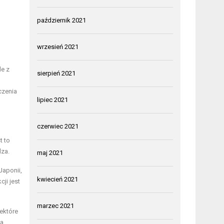
październik 2021
wrzesień 2021
le z
sierpień 2021
czenia
lipiec 2021
czerwiec 2021
t to
dza.
maj 2021
Japonii,
kwiecień 2021
ji jest
marzec 2021
ektóre
ia