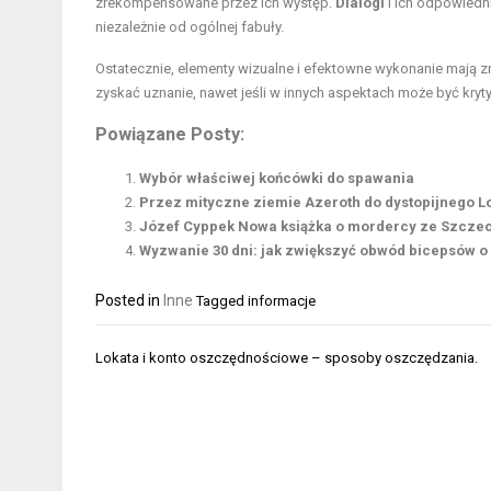
zrekompensowane przez ich występ.
Dialogi
i ich odpowiedni
niezależnie od ogólnej fabuły.
Ostatecznie, elementy wizualne i efektowne wykonanie mają zn
zyskać uznanie, nawet jeśli w innych aspektach może być kry
Powiązane Posty:
Wybór właściwej końcówki do spawania
Przez mityczne ziemie Azeroth do dystopijnego Lon
Józef Cyppek Nowa książka o mordercy ze Szcze
Wyzwanie 30 dni: jak zwiększyć obwód bicepsów o
Posted in
Inne
Tagged
informacje
Nawigacja
Lokata i konto oszczędnościowe – sposoby oszczędzania.
wpisu